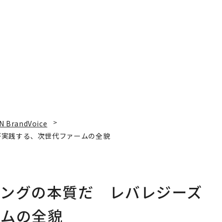
「挑戦者の明日」
N BrandVoice
が実践する、次世代ファームの全貌
ィングの本質だ レバレジーズ
ームの全貌