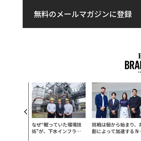
無料のメールマガジンに登録
なぜ“眠っていた環境技
挑戦は個から始まり、
術”が、下水インフラを
創によって加速する N
変えたのか──産総研×
QAIN JAPAN 特別座談