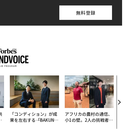
無料登録
〜決
模組
装」
く”
ビジ
共
「コンディション」が成
アフリカの農村の通信、
OR
果を左右する――「BAKUN
小1の壁。2人の挑戦者が
会
E」のTENTIALが支える
手にした「次なる武器」