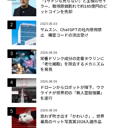
「1サトシも売らない」と主張のセイ
ラー、取得原価割れで約165億円のビ
ットコインを売却
2023.05.03
サムスン、ChatGPTの社内使用禁
止 機密コードの流出受け
2026.08.06
栄養ドリンク成分の定番タウリンに
「老化細胞」を除去するメカニズム
を発見
2026.08.05
ドローンからロボットが降下、ウク
ライナが世界初の「無人空挺強襲」
を遂行
2026.08.06
思わず吹き出す「かわいさ」、世界
最高のペット写真賞2026入選作品