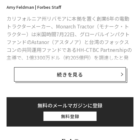
Amy Feldman | Forbes Staff
カリフォルニア州リバモアに本拠を置く創業6年の電動
トラクターメーカー、Monarch Tractor（モナーク・ト
ラクター）は米国時間7月22日、グローバルインパクト
ファンドのAstanor（アスタノア）と台湾のフォックス
コンの共同運用ファンドであるHH-CTBC Partnershipの
主導で、1億3300万ドル（約205億円）を調達したと発
表した。同社の評価額は、前回の調達ラウンドの2億710
0万ドル（約414億円）から5億1800万ドル（約800億
続きを見る
円）に上昇した。
同社によればこの投資は、農業ロボティクス分野で史上
最大の調達額という。モナーク・トラクターは現在、米
無料のメールマガジンに登録
国の13州とカナダの1州で400台以上の電動トラクターを
無料登録
展開しており、今後は欧州市場に進出する計画だ。「こ
れで計画を実行できる」と、同社の共同創業者でCEOの
プラヴィーン・ペンメッツァはフォーブスに語った。