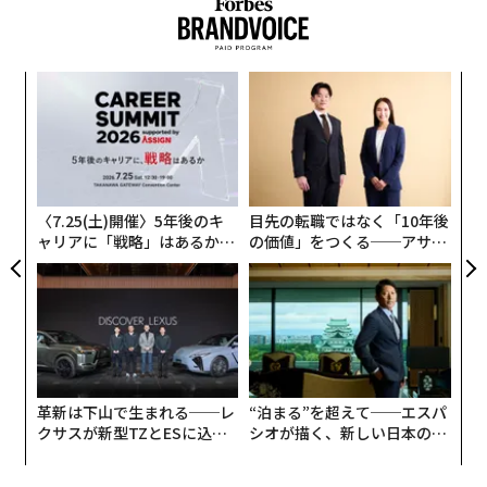
モナーク・トラクターは、フォーブスが次世代のユニコ
ーン企業を選出する年次リストの『ネクスト・ビリオン
ォッ
挑
ダラー・スタートアップ』に、昨年夏に選出されてい
ジ
よっ
た。2023年に3700万ドル（約56億円）の収益を上げた
PA
伝
同社は今年、1億1200万ドルの収益を見込んでいる。
る
モ
〈7.25(土)開催〉5年後のキ
目先の転職ではなく「10年後
ャリアに「戦略」はあるか。
の価値」をつくる──アサイ
トップエグゼクティブのキャ
ンの長期伴走型支援とは
リアに触れる1日│CAREER S
UMMIT 2026
革新は下山で生まれる──レ
“泊まる”を超えて──エスパ
クサスが新型TZとESに込め
シオが描く、新しい日本のラ
た「DISCOVER」の哲学
グジュアリー（前編）