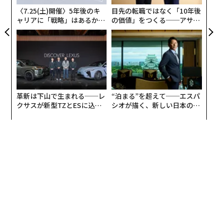
〈7.25(土)開催〉5年後のキ
目先の転職ではなく「10年後
ャリアに「戦略」はあるか。
の価値」をつくる──アサイ
トップエグゼクティブのキャ
ンの長期伴走型支援とは
リアに触れる1日│CAREER S
UMMIT 2026
革新は下山で生まれる──レ
“泊まる”を超えて──エスパ
クサスが新型TZとESに込め
シオが描く、新しい日本のラ
た「DISCOVER」の哲学
グジュアリー（前編）