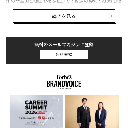
州の砂鉱山と油田を結ぶ私道での輸送の契約をAtlas Ene
rgy（アトラス・エナジー）と結び、業界初の試みを始
動した。
続きを見る
「当社は、これまでの数年間で開発した技術を最大限に
活かせる業界を探していた。ドライバーの雇用が困難な
環境下で事業を行うアトラスは、自動運転の利点を理解
無料のメールマガジンに登録
しており、それを実際に必要としている」とコディアッ
無料登録
ク創業者兼CEOのドン・バーネットは述べている。
コディアックの自動運転トラックは、2025年の初頭から
石油が豊富なパーミアン盆地で、24時間体制で砂を運ぶ
ことになる。同社とアトラスは既に無人のテスト走行を
行っているが、財務的な詳細は明らかにしていない。
ォッ
挑
「テストが順調に進み、ロボットトラックの配備台数が
ジ
よっ
増えれば、収益は数百万ドル以上になると考えている」
PA
伝
とバーネットは語った。
る
モ