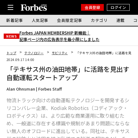
会員登録
ログイン
新着記事
人気記事
会員限定記事
カテゴリ
連載
コ
Forbes JAPAN MEMBERSHIP 新機能｜
NEWS
記事ページ内の広告表示を最小限にしました
トップ
テクノロジー
モビリティ
「テキサス州の油田地帯」に活路を見出
2024.09.17 14:00
「テキサス州の油田地帯」に活路を見出す
自動運転スタートアップ
Alan Ohnsman | Forbes Staff
物流トラック向けの自動運転テクノロジーを開発するシ
リコンバレー企業、Kodiak Robotics（コディアック・
ロボティクス）は、より広範な商業運用に取り組むた
め、一般道に存在する標識や規制があまり問題にならな
い無人のオフロードに進出している。同社は、テキサス