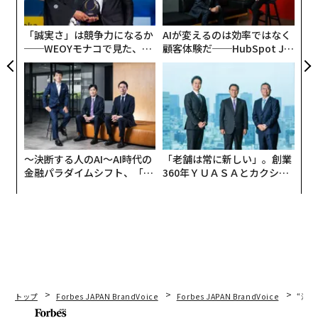
た「
「誠実さ」は競争力になるか
AIが変えるのは効率ではなく
──WEOYモナコで見た、く
顧客体験だ──HubSpot Ja
ら寿司の経営哲学
panが語る「Grow Better」
な組織のつくり方
〜決断する人のAI〜AI時代の
「老舗は常に新しい」。創業
金融パラダイムシフト、「超
360年ＹＵＡＳＡとカクシン
個別化」の核心 【MUFG×ウ
CEO田尻望が語る、AIを超え
ェルスナビ×PwC】
る人の価値
トップ
Forbes JAPAN BrandVoice
Forbes JAPAN BrandVoice
“泊
翻訳・編集＝江戸伸禎