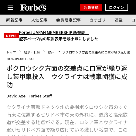
会員登録
ログイン
新着記事
人気記事
会員限定記事
カテゴリ
連載
コ
Forbes JAPAN MEMBERSHIP 新機能｜
NEWS
記事ページ内の広告表示を最小限にしました
トップ
経済・社会
欧州
ポクロウシク方面の交差点にロ軍が繰り返し装甲
2024.09.06 17:00
ポクロウシク方面の交差点にロ軍が繰り返
し装甲車投入 ウクライナは戦車鹵獲に成
功
David Axe | Forbes Staff
ウクライナ東部ドネツク州の要衝ポクロウシク市のすぐ
南東に位置するセリドベ市の東の外れに、道路と高架鉄
道が交差する地点がある。現在、ロシア軍とウクライナ
軍がセリドベ方面で繰り広げている激しい戦闘で、この