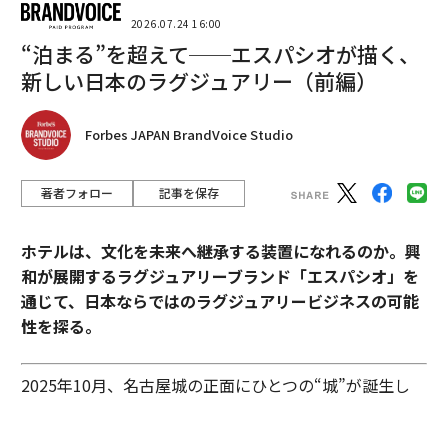
2026.07.24 16:00
“泊まる”を超えて──エスパシオが描く、
2026年9月号発売中
新しい日本のラグジュアリー（前編）
最新号の購入はこちらから
Forbes JAPAN BrandVoice Studio
メンバーシップに登録する
著者フォロー
記事を保存
ホテルは、文化を未来へ継承する装置になれるのか。興
和が展開するラグジュアリーブランド「エスパシオ」を
通じて、日本ならではのラグジュアリービジネスの可能
関連記事
性を探る。
ポクロウシクの南東方面が焦点に ウクライナ軍、包囲の危機でも突出部
保持の構え
2025年10月、名古屋城の正面にひとつの“城”が誕生し
ロシア軍の装備に1日で190点近くの損害確認 通常の10倍、東部攻勢の代
た。あの有名な金のシャチホコこそ冠してはいないが、
償かさむ
石組みの壁の上に、御殿風の建築が積み重ねられたさま