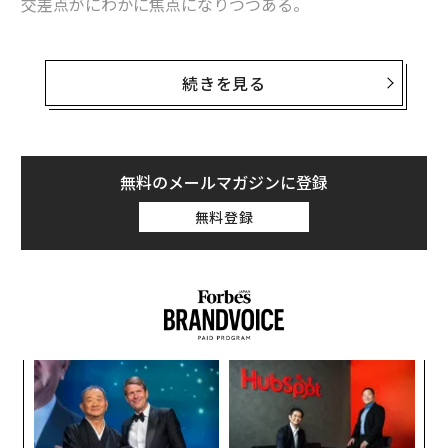
交差点がにわかに焦点になりつつある。
4日、ロシア軍の装甲車両2両がこの高架下で歩兵を降ろ
した直後に、ウクライナ軍のT-64とみられる戦車に
続きを見る
至近距離から射撃されるなどして撃破された
。そして5
日、ウクライナ軍の似たような、もしかすると同じ戦車
が、ここで大胆な「強奪」をやってのけた。
無料のメールマガジンに登録
遺棄されたロシア軍のT-72戦車を見つけ、
奪い取った
の
無料登録
だ。
義す
エ
むス
設オ
が
革
が
ク