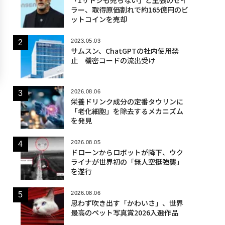
ラー、取得原価割れで約165億円のビ
ットコインを売却
2023.05.03
サムスン、ChatGPTの社内使用禁
止 機密コードの流出受け
2026.08.06
栄養ドリンク成分の定番タウリンに
「老化細胞」を除去するメカニズム
を発見
2026.08.05
ドローンからロボットが降下、ウク
ライナが世界初の「無人空挺強襲」
を遂行
2026.08.06
思わず吹き出す「かわいさ」、世界
最高のペット写真賞2026入選作品