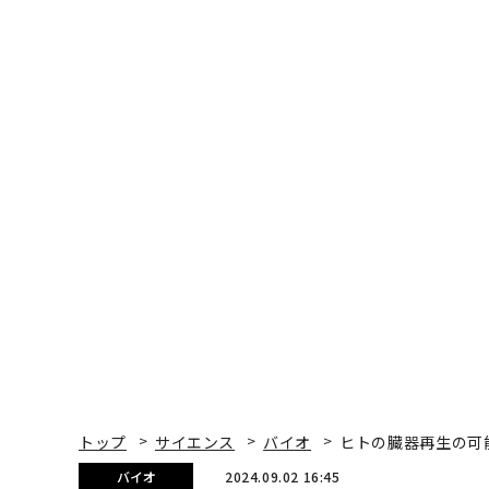
トップ
サイエンス
バイオ
ヒトの臓器再生の可
バイオ
2024.09.02 16:45
ヒトの臓器再生の可能性
Forbes JAPAN Web-News | Forbes J