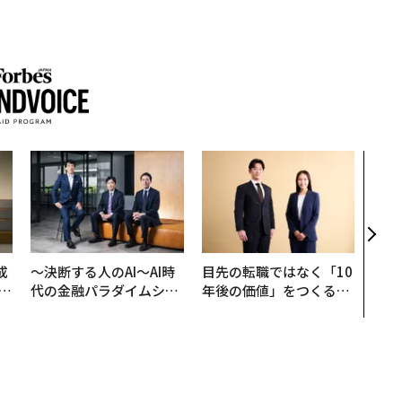
革新
─レ
Sに
R」
成
〜決断する人のAI〜AI時
目先の転職ではなく「10
代の金融パラダイムシフ
年後の価値」をつくる─
る
ト、「超個別化」の核心
─アサインの長期伴走型
【MUFG×ウェルスナビ
支援とは
×PwC】