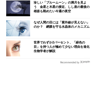
珍しい「ブルームーン」の満月を見よ
う 金星と木星の接近、しし座の最後の
雄姿も眺めたい今週の夜空
なぜ人間の目には「紫外線が見えない」
のか？ 網膜を守る水晶体のメカニズム
世界でわずか2パーセント、「緑色の
は下山で生まれる─
“泊まる”を超えて─エス
AIが変えるの
目」を持つ人が極めて少ない理由を進化
クサスが新型TZとE
パシオが描く、新しい日
なく顧客体験だ
生物学者が解説
込めた「DISCOVE
本のラグジュアリー（中
Spot Japa
の哲学
編）
ow Better
Recommended by
くり方