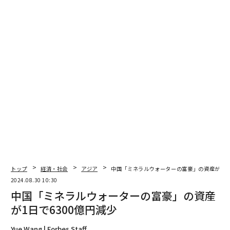
編集＝上田裕資
2026年9月号発売中
最新号の購入はこちらから
メンバーシップに登録する
トップ
経済・社会
アジア
中国「ミネラルウォーターの富豪」の資産が1日で
2024.08.30 10:30
中国「ミネラルウォーターの富豪」の資産
関連記事
が1日で6300億円減少
中国「ミネラルウォーターの富豪」の資産が1日で6300億円減少
Yue Wang | Forbes Staff