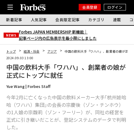
会員登録
ログイン
新着記事
人気記事
会員限定記事
カテゴリ
連載
コ
Forbes JAPAN MEMBERSHIP 新機能｜
NEWS
記事ページ内の広告表示を最小限にしました
トップ
経済・社会
アジア
中国の飲料大手「ワハハ」、創業者の娘が正式
2024.09.03 13:00
中国の飲料大手「ワハハ」、創業者の娘が
正式にトップに就任
Yue Wang | Forbes Staff
今年2月に亡くなった中国の飲料メーカー大手｢杭州娃哈
哈（ワハハ）集団｣の会長の宗慶後（ゾン・チンホウ）
の1人娘の宗馥莉（ゾン・フーリー）が、同社の経営を
正式に引き継いだことが、登記システムのデータで判明
した。