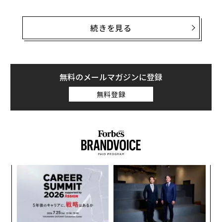
中国の企業情報サイトの企査査（Qichacha）によると、
ケリーという英語名を持つ彼女は現在、ワハハの会長で
続きを見る
CEOを務めており、非上場企業である同社の大株主とな
っている。1987年に浙江省杭州市でワハハを創業した彼
女の父のゾン・チンホウは、2010年に保有資産80億ドル
で中国一の富豪となり、2012年にも100億ドル（約1兆5
無料のメールマガジンに登録
000億円）の資産で再びトップに返り咲いていた。
無料登録
その娘のゾン・フーリーは、米国のペパーダイン大学を
卒業し、2004年にワハハに入社してマーケティングと広
報部門を率い、2021年に副会長に就任した。しかし、後
継者である彼女の会社のトップへの道は、課題に直面し
た。
創に
パ
 JA
技
無
「
防
─
ら