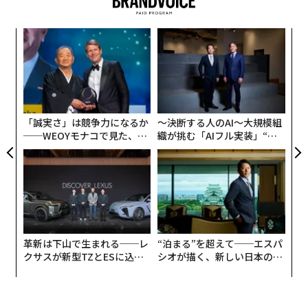
年後
“
サイ
オ
ジ
〜
金
個
ェ
「誠実さ」は競争力になるか
〜決断する人のAI〜大規模組
──WEOYモナコで見た、く
織が挑む「AIフル実装」“使
ら寿司の経営哲学
う”企業から“動く”企業へ【N
TTドコモビジネス×PwC】
革新は下山で生まれる──レ
“泊まる”を超えて──エスパ
クサスが新型TZとESに込め
シオが描く、新しい日本のラ
た「DISCOVER」の哲学
グジュアリー（前編）