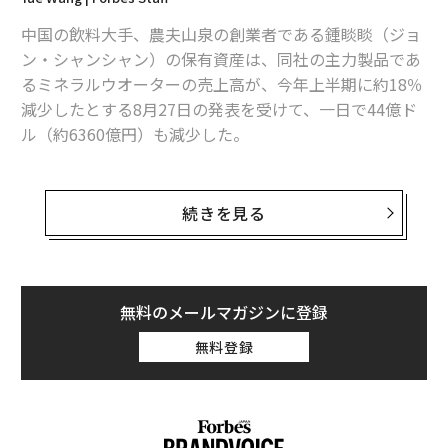
中国の飲料大手、農夫山泉の創業者である鍾睒睒（ジョ
Temu創業者が「中国一の富豪」から転落、資産2兆円喪失で
ン・シャンシャン）の保有資産は、同社の主力製品であ
るミネラルウオーターの売上高が、今年上半期に約18％
「世界的な半導体不足」再来か、中国の原材料輸出制限で
減少したとする8月27日の発表を受けて、一日で44億ド
物価の伸び悩みに喘ぐ中国、長引く「消費の低迷」
ル（約6360億円）も減少した。
中国系ECのSHEINが競合Temuを知的財産権侵害で提訴、訴訟合戦つづく
現在69歳の鍾は、フォーブスの推定によれば今でも456
億ドル（約6兆6000億円）の資産を保有している。しか
続きを見る
タグ：
中国
し、27日に中国一の富豪に返り咲いたばかりの彼は、28
日に農夫山泉の株価が最大13％急落したことを受けて、
再びその座を失う寸前にある。
advertisement
無料のメールマガジンに登録
フォーブスのリアルタイム・ビリオネアリストによる
無料登録
と、TikTok親会社のバイトダンスを創業した張一鳴（チ
ャン・イーミン）の保有資産は434億ドルで、鍾との差
はごくわずかなものとなっている。