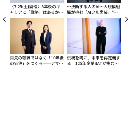
〈7.25(土)開催〉5年後のキ
〜決断する人のAI〜大規模組
ャリアに「戦略」はあるか。
織が挑む「AIフル実装」“使
トップエグゼクティブのキャ
う”企業から“動く”企業へ【N
リアに触れる1日│CAREER S
TTドコモビジネス×PwC】
UMMIT 2026
目先の転職ではなく「10年後
伝統を礎に、未来を再定義す
の価値」をつくる──アサイ
る 125年企業BATが挑むス
ンの長期伴走型支援とは
モークレスな未来