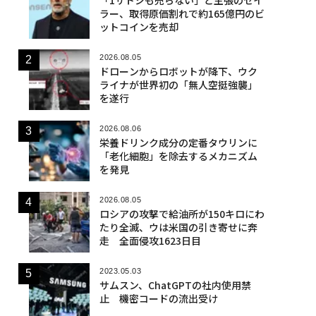
ラー、取得原価割れで約165億円のビ
ットコインを売却
2026.08.05
ドローンからロボットが降下、ウク
ライナが世界初の「無人空挺強襲」
を遂行
2026.08.06
栄養ドリンク成分の定番タウリンに
「老化細胞」を除去するメカニズム
を発見
2026.08.05
ロシアの攻撃で給油所が150キロにわ
たり全滅、ウは米国の引き寄せに奔
走 全面侵攻1623日目
2023.05.03
サムスン、ChatGPTの社内使用禁
止 機密コードの流出受け