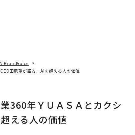
N BrandVoice
CEO田尻望が語る、AIを超える人の価値
業360年ＹＵＡＳＡとカクシ
を超える人の価値