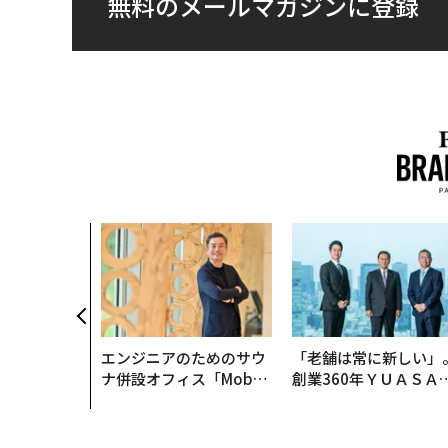
無料のメールマガジンに登録
エンジニアのためのサウ
「老舗は常に新しい」
ナ併設オフィス「Mobiu
創業360年ＹＵＡＳＡ
s Park」がオープン──
カクシンCEO田尻望が
タマディックが健康経営
る、AIを超える人の価
を徹底する理由