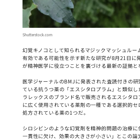
Shutterstock.com
幻覚キノコとして知られるマジックマッシュルー
有効である可能性を示す新たな研究が8月21日
が精神医学に役立つことを裏づける最新の証拠と
医学ジャーナルのBMJに発表された査読付きの
ている抗うつ薬の「エスシタロプラム」と類似し
ラレックスのブランド名で販売されるエスシタロ
に広く使用されている薬剤の一種である選択的セロ
処方されている薬の1つだ。
シロシビンのような幻覚剤を精神的問題の治療に
一貫性に欠け、効果の大きさが小さい」とこの論