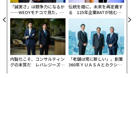
ェ
「誠実さ」は競争力になるか
伝統を礎に、未来を再定義す
──WEOYモナコで見た、く
る 125年企業BATが挑むス
ら寿司の経営哲学
モークレスな未来
内製化こそ、コンサルティン
「老舗は常に新しい」。創業
グの本質だ レバレジーズが
360年ＹＵＡＳＡとカクシン
実践する、次世代ファームの
CEO田尻望が語る、AIを超え
全貌
る人の価値