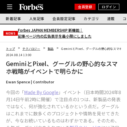
会員登録
ログイン
新着記事
人気記事
会員限定記事
カテゴリ
連載
コ
Forbes JAPAN MEMBERSHIP 新機能｜
NEWS
記事ページ内の広告表示を最小限にしました
トップ
テクノロジー
製品
GeminiとPixel、グーグルの野心的なスマホ
2024.08.14 13:00
GeminiとPixel、グーグルの野心的なスマ
ホ戦略がイベントで明らかに
Ewan Spence | Contributor
今回の「
Made By Google
」イベント（日本時間2024年8
月14日午前2時に開催）で注目点の1つは、新製品の発表
ではなく、何が強化されているかという点だ。グーグル
はこれまでに数多くのプロジェクトや情熱を見せてきた
が、今なお続いているものはわずかである。そのため、