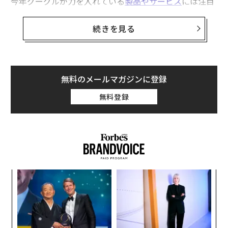
今年グーグルが力を入れている
製品やサービス
には注目
しておきたい。
続きを見る
まず、当然のことながら、グーグルの生成AIへの取り組
みだ。昨年のPixel 8ファミリーは、グーグル最初のAIス
マートフォンとして発表された。AIベースのソフトウェ
アの利点は、一般に説明しやすく、マーケティングもし
無料のメールマガジンに登録
やすかった。そして2024年現在、多くのAndroidメーカ
無料登録
ーに何らかのかたちで搭載されている。
イベントでは、グーグルが「Gemini AI」システムの変
更点に多くの時間を割き、自然言語インターフェースの
改良、画面上に表示されている内容を読み取り検索やク
エリを支援する機能、さらに写真や動画向けの新しいツ
パシ
〜
ールを紹介した。
ラグ
織
う
〜
T
金
個