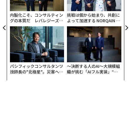
ーにとって、検索体験が大幅に向上するだろう。
個
ェ
内製化こそ、コンサルティン
挑戦は個から始まり、共創に
グの本質だ レバレジーズが
よって加速する NORQAIN JA
実践する、次世代ファームの
PAN 特別座談会
全貌
パシフィックコンサルタンツ
〜決断する人のAI〜大規模組
技師長の"北極星"。災害への
織が挑む「AIフル実装」“使
無力感を乗り越え見つけた、
う”企業から“動く”企業へ【N
防災一筋20年の答え
TTドコモビジネス×PwC】