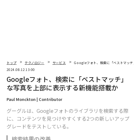
翻訳＝酒匂寛
2026年9月号発売中
トップ
テクノロジー
サービス
Googleフォト、検索に「ベストマッチ」
2024.08.12 13:00
最新号の購入はこちらから
Googleフォト、検索に「ベストマッチ」
な写真を上部に表示する新機能搭載か
メンバーシップに登録する
Paul Monckton | Contributor
グーグルは、Googleフォトのライブラリを検索する際
に、コンテンツを見つけやすくする2つの新しいアップ
グレードをテストしている。
関連記事
検索結果の改善