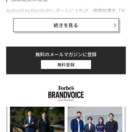
Googleフォト、検索に「ベストマッチ」な写真を上部に表示する新機能搭
Android Authority
のレポートによれば、検索結果を「M
載か
ost recent（最新）」表示または「Best match（ベスト
Googleフォトの料金体系変更を予感させるコードが発見される
続きを見る
マッチ）」表示に切り替えて絞り込むオプションが間も
なく提供される可能性がある。この未公開の機能は、著
グーグルのモバイル向けAI「Gemini Nano」がPixel 8でも利用可能に
名なアプリ専門家である
Assemble Debug
によって発見
され、現在はAndroid版Googleフォトの最新バージョン
「思い出したくない顔」を簡単に非表示、Googleフォトが新機能搭載か
無料のメールマガジンに登録
に隠されているという。
グーグルの「データ開示」を担う専門チーム、人員削減に直面
無料登録
「最新」を選択すると、検索結果は現在と同様に日付順
に表示され、最近の写真が上部に、古い写真が下部に表
AI / 人工知能
Google/グーグル
スマートフォン
Pixel
タグ：
示される。
生成AI
折りたたみスマートフォン
Gemini
一方、「ベストマッチ」モードに切り替えると、検索ワ
ードに最も一致する画像が上部に表示され、一致度の低
advertisement
ナ併
目
い画像が下部に表示される新しいグリッド形式の画像が
k」
の
表示される。この待望の改善により、特に長年にわたっ
ック
ン
〜
由
て増え続ける大量の写真や動画ライブラリを持つユーザ
金