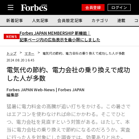
会員登録
ログイン
新着記事
人気記事
会員限定記事
カテゴリ
連載
コ
Forbes JAPAN MEMBERSHIP 新機能｜
NEWS
記事ページ内の広告表示を最小限にしました
トップ
マネー
電気代の節約、電力会社の乗り換えで成功した人が多数
2024.08.20 16:45
電気代の節約、電力会社の乗り換えで成功
した人が多数
Forbes JAPAN Web-News | Forbes JAPAN
編集部
猛暑に電力料金の高騰が追い打ちをかける。この暑さで
はエアコンを使わなければ命にかかわる。そこでひと
つ、電力会社を見直すという対策がある。はたして、本
当に電力会社の乗り換えで節約になるのだろうか。実査
に行った人を対象にした調査では、効果ありと出た。