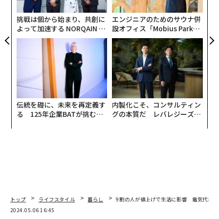
pa
な
挑戦は個から始まり、共創に
エンジニアのためのサウナ併
よって加速する NORQAIN JA
設オフィス「Mobius Park」
PAN 特別座談会
がオープン──タマディック
が健康経営を徹底する理由
伝統を礎に、未来を再定義す
内製化こそ、コンサルティン
る 125年企業BATが挑むス
グの本質だ レバレジーズが
モークレスな未来
実践する、次世代ファームの
全貌
乗り換えた人の65パーセントは、地域電力から新電力へ
の乗り換え。乗り換え先の選定では、45パーセントの人
が料金比較サイトで利用している。
トップ
ライフスタイル
暮らし
9割の人が値上げで生活に影響 電気代がい
2024.05.06 16:45