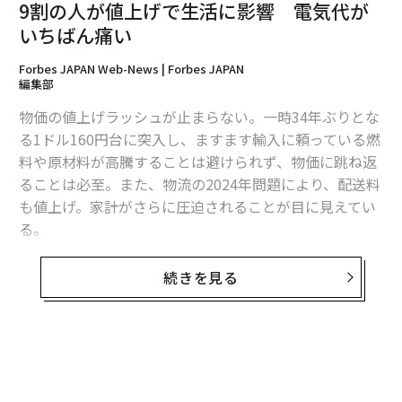
9割の人が値上げで生活に影響 電気代が
いちばん痛い
Forbes JAPAN Web-News | Forbes JAPAN
編集部
物価の値上げラッシュが止まらない。一時34年ぶりとな
る1ドル160円台に突入し、ますます輸入に頼っている燃
料や原材料が高騰することは避けられず、物価に跳ね返
そのせいか、36パーセントの人は電力会社の選定が楽だ
ることは必至。また、物流の2024年問題により、配送料
ったと答えている。ただ、大変だったという人も29パー
も値上げ。家計がさらに圧迫されることが目に見えてい
セントあった。自分でデータを集めて比較検討した人た
る。
ちだと想像される。
そうした状況下で、ナビットが全国の主婦を中心とした
続きを見る
モニター会員1000人を対象に「値上げ」についてアンケ
ートを行っている。
それによると、まず値上げを感じるかとの問いに、「よ
くある」が77.5%、「ある」が19.9%と実に97.4%の人