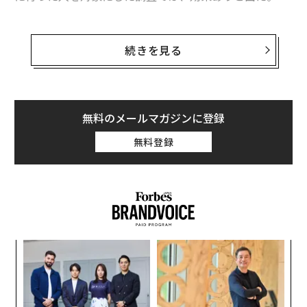
続きを見る
無料のメールマガジンに登録
無料登録
「暮らしを豊かにする」情報メディア「LIVIKA」（リビ
カ）は、電力会社を乗り換えた全国の男女200人を対象
にアンケート調査を実施した。その結果、回答者の60パ
「
ーセントは、安い電気料金の電力会社を見つけたから、
左右
T
前の電力会社の電気料金が高かったからと、電気代の節
A
日
約が目的であることがわかった。
顧客