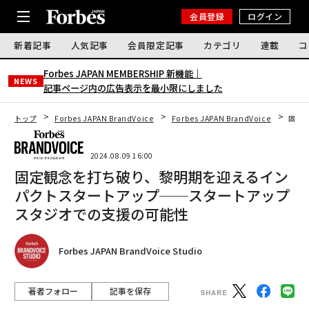
会員登録
ログイン
新着記事
人気記事
会員限定記事
カテゴリ
連載
コ
Forbes JAPAN MEMBERSHIP 新機能｜
NEWS
記事ページ内の広告表示を最小限にしました
トップ
Forbes JAPAN BrandVoice
Forbes JAPAN BrandVoice
固定
2024.08.09 16:00
固定観念を打ち破り、黎明期を迎えるイン
パクトスタートアップ──スタートアップ
スタジオでの支援の可能性
Forbes JAPAN BrandVoice Studio
著者フォロー
記事を保存