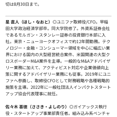
切は8月30日まで。
星 直人（ほし・なおと）
◎ユニファ取締役/CFO。早稲
田大学政治経済学部卒。同大学院修了。外資系証券会社
であるモルガン・スタンレー証券の投資銀行本部に入
社。東京・ニューヨークオフィスで約12年間勤務。テク
ノロジー・金融・コンシューマー領域を中心に幅広い業
界における国内の大型経営統合案件、米国関連の大型ク
ロスボーダーM&A案件を主導。一般的なM&Aアドバイザ
リー業務に加えて、アクティビスト対応や企業価値向上
策に関するアドバイザリー業務にも従事。2019年にユニ
ファへ参画し、取締役CFOとして財務戦略や各種戦略的
施策を主導。2022年に一般社団法人インパクトスタート
アップ協会代表理事に就任。
佐々木 喜徳（ささき・よしのり）
◎ガイアックス執行
役・スタートアップ事業部責任者。組み込み系ベンチャ