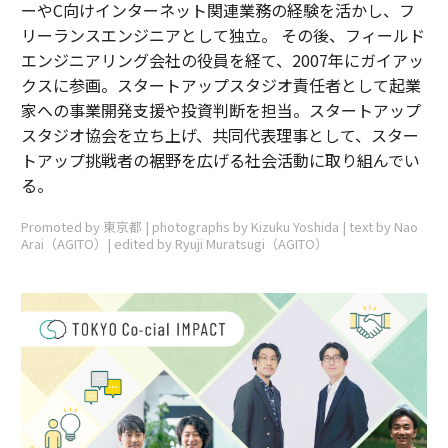
ーやC向けインターネット関連業務の経験を活かし、フ
リーランスエンジニアとして独立。 その後、フィールド
エンジニアリング会社の役員を経て、2007年にガイアッ
クスに参画。スタートアップスタジオ責任者として起業
家への事業開発支援や投資判断を担当。スタートアップ
スタジオ協会を立ち上げ、共同代表理事として、スター
トアップ挑戦者の裾野を広げる社会活動に取り組んでい
る。
Promoted by 東京都 | photographs by Kizuku Yoshida | text by Nao
Arai（AGITO）| edited by Ryuji Muratsugi（AGITO）