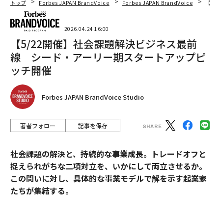
トップ
Forbes JAPAN BrandVoice
Forbes JAPAN BrandVoice
【5
2026.04.24 16:00
【5/22開催】社会課題解決ビジネス最前
線 シード・アーリー期スタートアップピ
ッチ開催
Forbes JAPAN BrandVoice Studio
著者フォロー
記事を保存
社会課題の解決と、持続的な事業成長。トレードオフと
捉えられがちな二項対立を、いかにして両立させるか。
この問いに対し、具体的な事業モデルで解を示す起業家
たちが集結する。
2026年5月22日（金）、東京都主催の社会課題解決を図