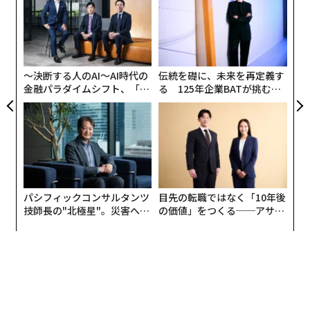
グ
実
挑
「あなたとあなたが選んだ数少ない特別な人のための週
全
よっ
刊フォトジャーナル」と銘打ったMy Weekは、トレンド
PA
やフォロワーのことを気にせず、個人的なアップデート
〜決断する人のAI〜AI時代の
伝統を礎に、未来を再定義す
を共有するためのより使いやすくてプライベートな方法
金融パラダイムシフト、「超
る 125年企業BATが挑むス
としてアピールされている。
個別化」の核心 【MUFG×ウ
モークレスな未来
ェルスナビ×PwC】
記事によると、セットアップ手順の中で、ユーザーは最
近の写真を何枚か選び、「特に親しい人たちだけ」を招
待してフォローしてもらう。選ばれた人たちは、Google
フォトアプリの「フォト」タブに、グーグルが自動的に
パシフィックコンサルタンツ
目先の転職ではなく「10年後
生成したコンテンツとともに目立つように表示されたあ
技師長の"北極星"。災害への
の価値」をつくる──アサイ
なたの1週間の記録を見ることができる。
無力感を乗り越え見つけた、
ンの長期伴走型支援とは
防災一筋20年の答え