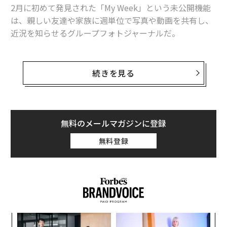
2月に初めて発見された「My Week」という未公開機能
は、親しい友達や家族に週単位で写真や動画を共有し、
近況を知らせるグループフォトジャーナルだ。
著名なアプリ調査員の
Assemble Debug
が本機能を有効
化することに成功し、My Weekが実際に動作していると
続きを見る
ころを初めて披露し、
詳しい内容
を紹介した。
Here's our first look at Google Photos' My Week
無料のメールマガジンに登録
feature
無料登録
✅ Read and check out more screenshots at （alo
ng with some other changes） -
https://t.co/VgVD9BBQ4z
#Google
#Android
pic.twitter.com/wJX6iM0YYe
— AssembleDebug （Shiv） （@AssembleDebu
g）
July 10, 2024
内