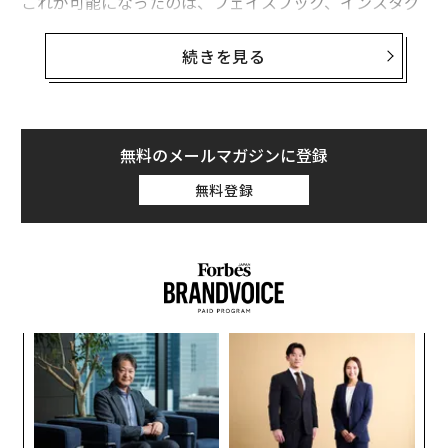
これが可能になったのは、フェイスブック、インスタグ
ラム、Flickr、Googleフォトといった互換性のないプラ
ットフォーム間のデータ転送を容易にするために立ち上
続きを見る
げられた
Data Transfer Initiative
によるData Transfer Pr
oject（DTP、データ移行プロジェクト）の最近のアッ
プグレードのおかげだ。
無料のメールマガジンに登録
2021年以降、iCloud写真のユーザーは、DTPのツールを
無料登録
使ってGoogleフォトへデータを移行することが可能だ。
そして、今後数日のうちに利用可能になる新機能によっ
て、逆方向への移行も同様に簡単になり、Googleフォト
のコンテンツを一括してiCloud写真へ移行できるように
なる。アップルのエンド・ツー・エンド暗号化による「
高度なデータ保護
」を使いたい、あるいはiOS 18のデザ
内
イン変更された
写真アプリ
を試してみたいと考えている
グ
Googleフォトのユーザーには朗報だ。
実
“
全
オ
ジ