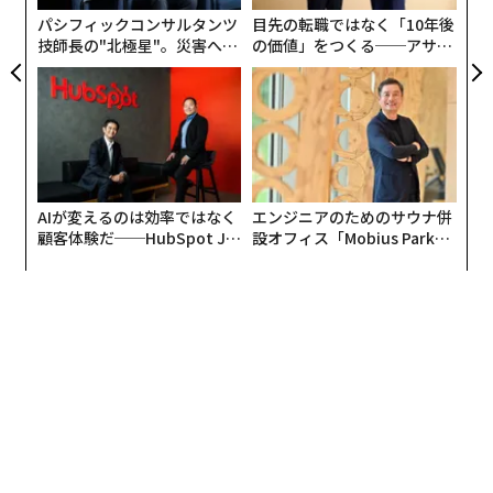
パシフィックコンサルタンツ
目先の転職ではなく「10年後
技師長の"北極星"。災害への
の価値」をつくる──アサイ
無力感を乗り越え見つけた、
ンの長期伴走型支援とは
防災一筋20年の答え
AIが変えるのは効率ではなく
エンジニアのためのサウナ併
顧客体験だ──HubSpot Ja
設オフィス「Mobius Park」
panが語る「Grow Better」
がオープン──タマディック
な組織のつくり方
が健康経営を徹底する理由