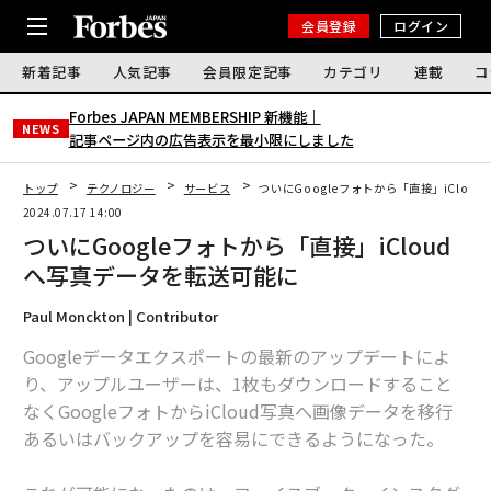
会員登録
ログイン
新着記事
人気記事
会員限定記事
カテゴリ
連載
コ
Forbes JAPAN MEMBERSHIP 新機能｜
NEWS
記事ページ内の広告表示を最小限にしました
トップ
テクノロジー
サービス
ついにGoogleフォトから「直接」iClo
2024.07.17 14:00
ついにGoogleフォトから「直接」iCloud
へ写真データを転送可能に
Paul Monckton | Contributor
Googleデータエクスポートの最新のアップデートによ
り、アップルユーザーは、1枚もダウンロードすること
なくGoogleフォトからiCloud写真へ画像データを移行
あるいはバックアップを容易にできるようになった。