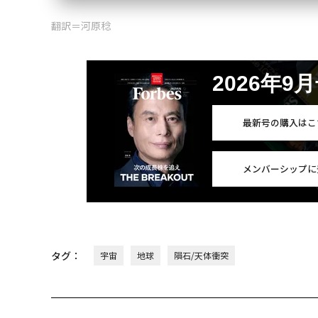
翻訳＝河原稔
2026年9
最新号の購入はこ
メンバーシップに
タグ：
宇宙
地球
隕石/天体衝突