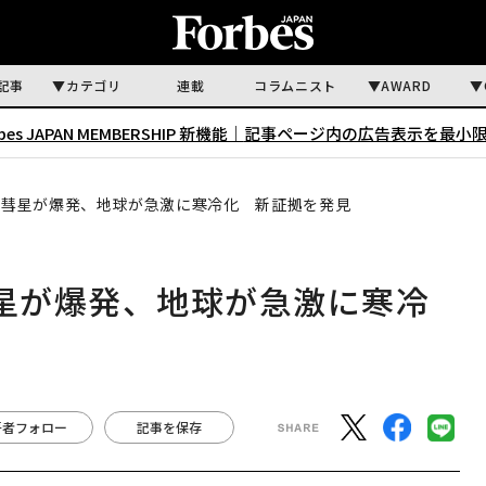
記事
カテゴリ
連載
コラムニスト
AWARD
rbes JAPAN MEMBERSHIP 新機能｜
記事ページ内の広告表示を最小
空で彗星が爆発、地球が急激に寒冷化 新証拠を発見
彗星が爆発、地球が急激に寒冷
著者フォロー
記事を保存