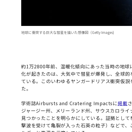
地球に衝突する巨大な彗星を描いた想像図（Getty Images)
約1万2800年前、温暖化傾向にあった当時の地
化が起きたのは、大気中で彗星が爆発し、全球的
ている。このいわゆるヤンガードリアス衝突仮説
た。
学術誌Airbursts and Cratering Impactsに
掲載
ジャージー州、メリーランド州、サウスカロライ
見つかったことを明らかにしている。証拠として
撃波を受けて亀裂が入った石英の粒子）などで、