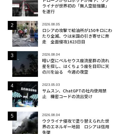
ライナが世界初の「無人空挺強襲」
を遂行
2026.08.05
ロシアの攻撃で給油所が150キロにわ
たり全滅、ウは米国の引き寄せに奔
走 全面侵攻1623日目
2026.08.04
暗い空にペルセウス座流星群の流れ
星を探し、はくちょう座を目印に天
の川を辿る 今週の夜空
2023.05.03
サムスン、ChatGPTの社内使用禁
止 機密コードの流出受け
2026.08.04
ウクライナ侵攻で塗り替えられた世
界のエネルギー地図 ロシアは信用
失墜