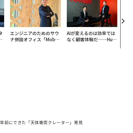
模組
装」
く”
ビジ
タ
エンジニアのためのサウ
AIが変えるのは効率では
。
ナ併設オフィス「Mobiu
なく顧客体験だ──Hub
越
s Park」がオープン──
Spot Japanが語る「Gr
0
タマディックが健康経営
ow Better」な組織のつ
を徹底する理由
くり方
00年前にできた「天体衝突クレーター」発見