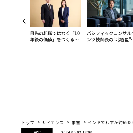
目先の転職ではなく「10
パシフィックコンサル
年後の価値」をつくる─
ンツ技師長の"北極星"
─アサインの長期伴走型
災害への無力感を乗り
支援とは
え見つけた、防災一筋2
年の答え
トップ
サイエンス
宇宙
インドでわずか約69
宇宙
2024.05.02 18:00