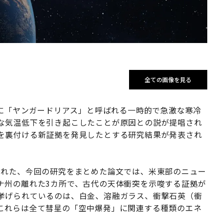
全ての画像を見る
球に「ヤンガードリアス」と呼ばれる一時的で急激な寒冷
な気温低下を引き起こしたことが原因との説が提唱され
を裏付ける新証拠を発見したとする研究結果が発表され
された、今回の研究をまとめた論文では、米東部のニュー
ナ州の離れた3カ所で、古代の天体衝突を示唆する証拠が
挙げられているのは、白金、溶融ガラス、衝撃石英（衝
これらは全て彗星の「空中爆発」に関連する種類のエネ