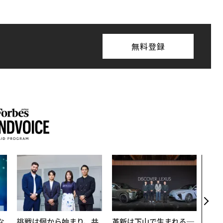
無料登録
アフ
小1
手に
な
挑戦は個から始まり、共
革新は下山で生まれる─