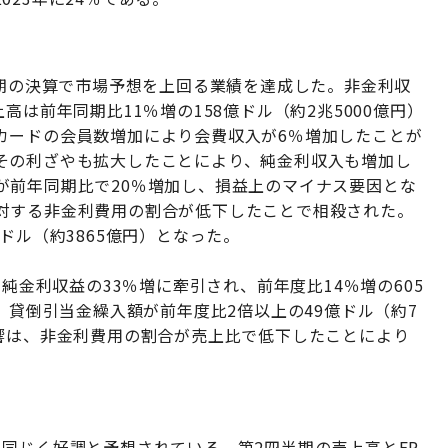
半期の決算で市場予想を上回る業績を達成した。非金利収
高は前年同期比11％増の158億ドル（約2兆5000億円）
カードの会員数増加により会費収入が6％増加したことが
その利ざやも拡大したことにより、純金利収入も増加し
が前年同期比で20％増加し、損益上のマイナス要因とな
対する非金利費用の割合が低下したことで相殺された。
ドル（約3865億円）となった。
と純金利収益の33％増に牽引され、前年度比14％増の605
、貸倒引当金繰入額が前年度比2倍以上の49億ドル（約7
影響は、非金利費用の割合が売上比で低下したことにより
同じく好調と予想されている。第2四半期の売上高とEP