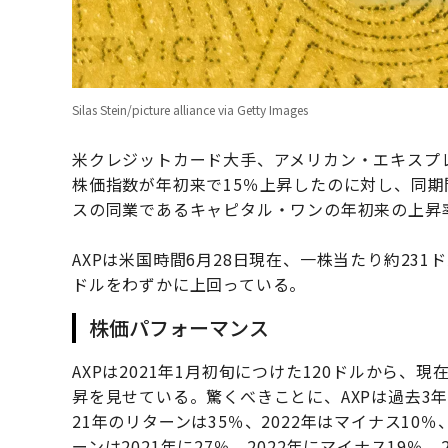
Silas Stein/picture alliance via Getty Images
米クレジットカード大手、アメリカン・エキスプレス
株価指数が年初来で15％上昇したのに対し、同期
スの同業であるキャピタル・ワンの年初来の上昇
AXPは米国時間6月28日現在、一株当たり約23
ドルをわずかに上回っている。
株価パフォーマンス
AXPは2021年1月初旬につけた120ドルから、
昇を見せている。驚くべきことに、AXPは過去3
21年のリターンは35％、2022年はマイナス10％
ーンは2021年に27％、2022年にマイナス19％、