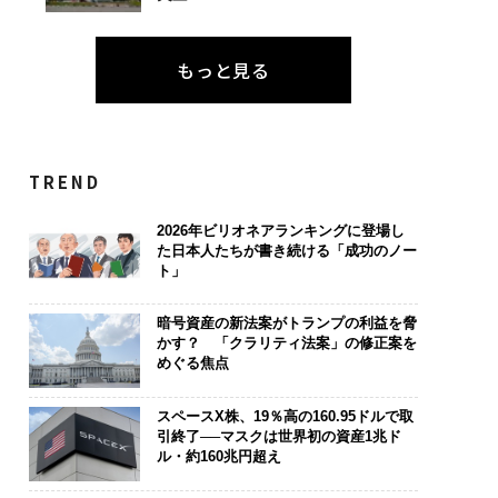
もっと見る
TREND
2026年ビリオネアランキングに登場し
た日本人たちが書き続ける「成功のノー
ト」
暗号資産の新法案がトランプの利益を脅
かす？ 「クラリティ法案」の修正案を
めぐる焦点
スペースX株、19％高の160.95ドルで取
引終了──マスクは世界初の資産1兆ド
ル・約160兆円超え