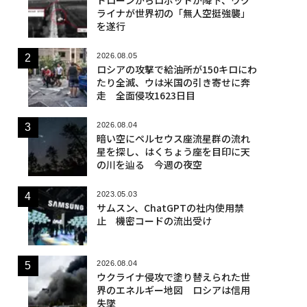
ライナが世界初の「無人空挺強襲」
を遂行
2026.08.05
ロシアの攻撃で給油所が150キロにわ
たり全滅、ウは米国の引き寄せに奔
走 全面侵攻1623日目
2026.08.04
暗い空にペルセウス座流星群の流れ
星を探し、はくちょう座を目印に天
の川を辿る 今週の夜空
2023.05.03
サムスン、ChatGPTの社内使用禁
止 機密コードの流出受け
2026.08.04
ウクライナ侵攻で塗り替えられた世
界のエネルギー地図 ロシアは信用
失墜