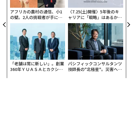
グ
アフリカの農村の通信、小1
〈7.25(土)開催〉5年後のキ
の壁。2人の挑戦者が手にし
ャリアに「戦略」はあるか。
もちろん、学生たちの間には症状の強弱がある。なぜそ
た「次なる武器」
トップエグゼクティブのキャ
うした差が出るのかを調べたところ、接種回数、朝食、
リアに触れる1日│CAREER S
BMI、睡眠の4つの要因が浮かび上がった。傾向として、
UMMIT 2026
ワクチン接種回数が多い女性は接種部位の症状の発生率
が高かった。また、朝食を摂る頻度が高い人は、接種当
日の全身的症状の発生率が低かった。
「老舗は常に新しい」。創業
パシフィックコンサルタンツ
さらに詳しく見ると、BMIが高い人ほど、接種部分が赤
360年ＹＵＡＳＡとカクシン
技師長の"北極星"。災害への
CEO田尻望が語る、AIを超え
無力感を乗り越え見つけた、
くなったり、頭痛、発熱が起こりにくかった。朝食は、
る人の価値
防災一筋20年の答え
少なくとも週2回以上摂っている人は接種部位のかゆみ
が少なく、毎日摂っている人は腹痛や下痢が明らかに少
なかった。腹痛と下痢に関しては、睡眠時間が長い人も
発生率が低かった。