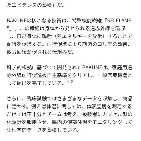
たエビデンスの蓄積」だ。
BAKUNEの核となる技術は、特殊機能繊維「SELFLAME
®」。この繊維は身体から発せられる遠赤外線を吸収
し、再び身体に輻射（熱エネルギーを放射）することで
血行を促進する。血行促進により筋肉のコリ等の改善、
疲労回復が促される仕組みだ。
科学的根拠に基づいて開発されたBAKUNEは、家庭用遠
赤外線血行促進衣自主基準をクリアし、一般医療機器と
※2
して届出を完了している。
さらに、臨床試験ではさまざまなデータを収集し、商品
に活かす。例えば体温に関しては、体表温度を測定する
だけでは不十分とチームは考え、被験者にカプセル型の
体温計を服用させ、腸内の深部体温をモニタリングして
生理学的データを蓄積している。