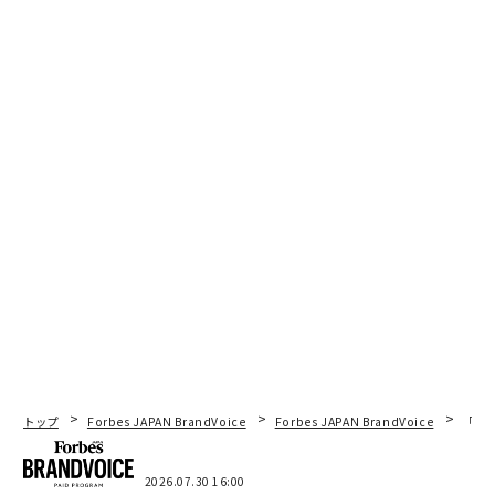
トップ
Forbes JAPAN BrandVoice
Forbes JAPAN BrandVoice
「コン
2026.07.30 16:00