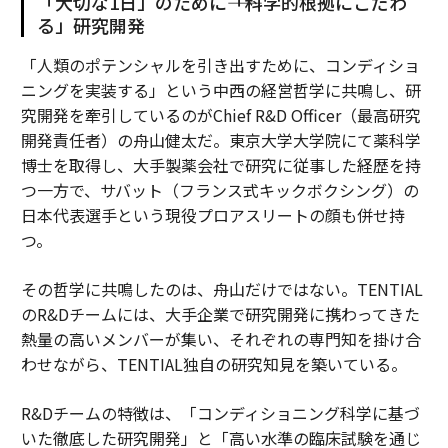
「大切な1日」のために――「科学的根拠にこだわ
る」研究開発
「人類のポテンシャルを引き出すために、コンディショ
ニングを実装する」という中西の経営哲学に共鳴し、研
究開発を牽引しているのがChief R&D Officer（最高研究
開発責任者）の舟山健太だ。東京大学大学院にて薬科学
博士を取得し、大手製薬会社で研究に従事した経歴を持
つ一方で、サバット（フランス式キックボクシング）の
日本代表選手という現役プロアスリートの顔も併せ持
つ。
その哲学に共鳴したのは、舟山だけではない。TENTIAL
のR&Dチームには、大手企業で研究開発に携わってきた
熱量の高いメンバーが集い、それぞれの専門知を掛け合
わせながら、TENTIAL独自の研究知見を築いている。
R&Dチームの特徴は、「コンディショニング科学に基づ
いた徹底した研究開発」と「高い水準の臨床試験を通じ