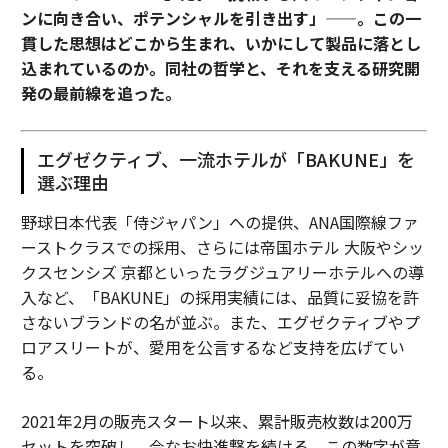
ンに向き合い、ポテンシャルを引き出す」——。この一
貫した思想はどこから生まれ、いかにして製品に落とし
込まれているのか。同社の哲学と、それを支える研究開
発の最前線を追った。
エグゼクティブ、一流ホテルが「BAKUNE」を
選ぶ理由
野球日本代表「侍ジャパン」への提供、ANA国際線ファ
ーストクラスでの採用、さらには帝国ホテル 大阪やシッ
クスセンシズ 京都といったラグジュアリーホテルへの導
入など、「BAKUNE」の採用実績には、品質に妥協を許
さないブランドの名が並ぶ。また、エグゼクティブやプ
ロアスリートが、愛用を公言するなど支持を広げてい
る。
2021年2月の販売スタート以来、累計販売枚数は200万
セットを突破し、今なお快進撃を続ける。この数字が意