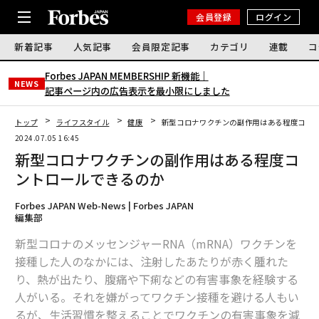
会員登録
ログイン
新着記事
人気記事
会員限定記事
カテゴリ
連載
コ
Forbes JAPAN MEMBERSHIP 新機能｜
NEWS
記事ページ内の広告表示を最小限にしました
トップ
ライフスタイル
健康
新型コロナワクチンの副作用はある程度コン
2024.07.05 16:45
新型コロナワクチンの副作用はある程度コ
ントロールできるのか
Forbes JAPAN Web-News | Forbes JAPAN
編集部
新型コロナのメッセンジャーRNA（mRNA）ワクチンを
接種した人のなかには、注射したあたりが赤く腫れた
り、熱が出たり、腹痛や下痢などの有害事象を経験する
人がいる。それを嫌がってワクチン接種を避ける人もい
るが、生活習慣を整えることでワクチンの有害事象を減