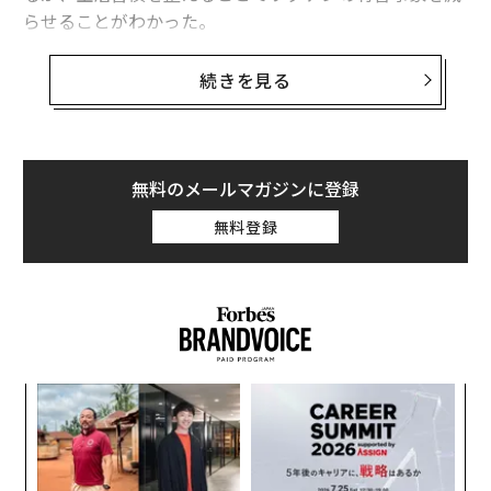
らせることがわかった。
岐阜大学では、大学生を対象に新型コロナワクチン接種
続きを見る
の有害事象について調査を行った。接種者には有害事象
が現れた人が非常に多く、たとえば1回目を受けた1624
人の9割近くに、接種した部位に腫れや疼痛などの症状
が、約6割に倦怠感や頭痛など全身的な症状が現れた。2
無料のメールマガジンに登録
回目、3回目では、ほぼ9割の人が接種部位と全身に有害
無料登録
事象が出たが、入院を要するほど重篤なものはなかっ
た。
A
顧客
pa
“
な
シ