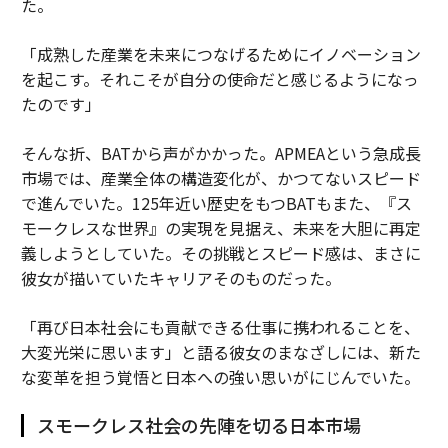
た。
「成熟した産業を未来につなげるためにイノベーション
を起こす。それこそが自分の使命だと感じるようになっ
たのです」
そんな折、BATから声がかかった。APMEAという急成長
市場では、産業全体の構造変化が、かつてないスピード
で進んでいた。125年近い歴史をもつBATもまた、『ス
モークレスな世界』の実現を見据え、未来を大胆に再定
義しようとしていた。その挑戦とスピード感は、まさに
彼女が描いていたキャリアそのものだった。
「再び日本社会にも貢献できる仕事に携われることを、
大変光栄に思います」と語る彼女のまなざしには、新た
な変革を担う覚悟と日本への強い思いがにじんでいた。
スモークレス社会の先陣を切る日本市場