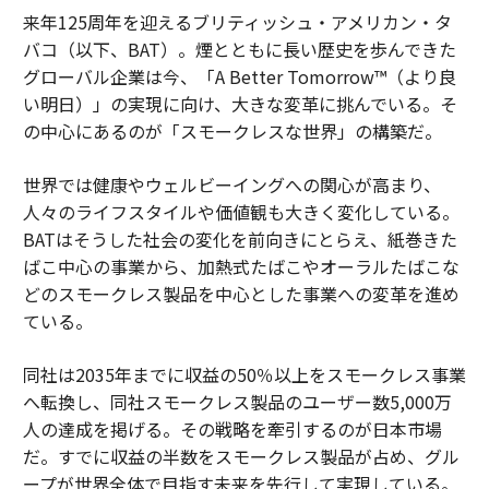
来年125周年を迎えるブリティッシュ・アメリカン・タ
バコ（以下、BAT）。煙とともに長い歴史を歩んできた
グローバル企業は今、「A Better Tomorrow™（より良
い明日）」の実現に向け、大きな変革に挑んでいる。そ
の中心にあるのが「スモークレスな世界」の構築だ。
世界では健康やウェルビーイングへの関心が高まり、
人々のライフスタイルや価値観も大きく変化している。
BATはそうした社会の変化を前向きにとらえ、紙巻きた
ばこ中心の事業から、加熱式たばこやオーラルたばこな
どのスモークレス製品を中心とした事業への変革を進め
ている。
同社は2035年までに収益の50％以上をスモークレス事業
へ転換し、同社スモークレス製品のユーザー数5,000万
人の達成を掲げる。その戦略を牽引するのが日本市場
だ。すでに収益の半数をスモークレス製品が占め、グル
ープが世界全体で目指す未来を先行して実現している。