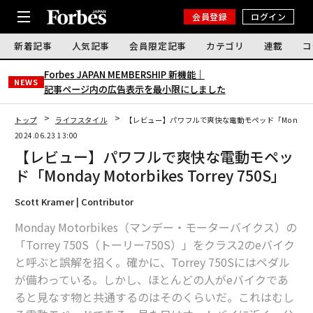
会員登録
ログイン
新着記事
人気記事
会員限定記事
カテゴリ
連載
コ
Forbes JAPAN MEMBERSHIP 新機能｜
NEWS
記事ページ内の広告表示を最小限にしました
トップ
ライフスタイル
【レビュー】パワフルで爽快な電動モペッド「Monday Motor
2024.06.23 13:00
【レビュー】パワフルで爽快な電動モペッ
ド「Monday Motorbikes Torrey 750S」
Scott Kramer | Contributor
Monday Motorbikes（マンデー・モーターバイクス）の
「Torrey 750S（トーリー750S）」をクラス2のeバイク
と呼ぶと誤解を招く。確かに、Torrey 750Sにはペダル
が備わっている。しかし、ほとんどの人がeバイクであ
ると見なす物と共通するのはそのくらいだ。これはむし