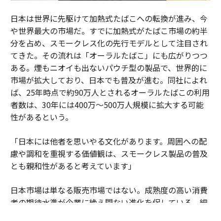
日本は世界に先駆けて加熱式たばこへの転換が進み、今
や世界最大の市場だ。すでに加熱式がたばこ市場の約半
分を占め、スモークレス化の先行モデルとして注目され
てきた。その流れは「オーラルたばこ」にも広がりつつ
ある。煙もニオイも出ないパウチ型の製品で、世界的に
市場が拡大しており、日本でも普及が進む。同社によれ
ば、25年時点で約90万人とされるオーラルたばこの利用
者数は、30年には400万～500万人規模に拡大する可能
性があるという。
「日本には他者を思いやる文化があります。周囲への配
慮や調和を重視する価値観は、スモークレス製品の普及
とも親和性があると考えています」
日本市場は単なる販売市場ではない。成熟度の高い消費
者の期待水準が企業に絶え間ない進化を促している。細
部へのこだわりや品質への妥協のない姿勢が、新しい製