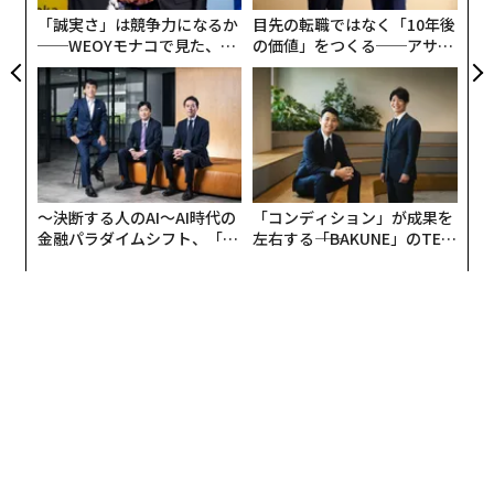
着された太くて耐衝撃性に優れたタイヤのおかげもあ
「誠実さ」は競争力になるか
目先の転職ではなく「10年後
り、でこぼこした街路や路面に空いた小さな穴さえも平
──WEOYモナコで見た、く
の価値」をつくる──アサイ
らに感じられるほど。さらに、舗装されていない林道な
ら寿司の経営哲学
ンの長期伴走型支援とは
どでも容易に走行できる。前後ともに備わるサスペンシ
ョンはプリロード調整が可能で、スプリングを好みの快
適さに合わせて設定できる。
〜決断する人のAI〜AI時代の
「コンディション」が成果を
金融パラダイムシフト、「超
左右する――「BAKUNE」のTEN
個別化」の核心 【MUFG×ウ
TIALが支える「挑戦者の明
ェルスナビ×PwC】
日」