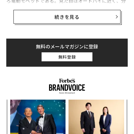
ろ電動モペッドである。見た目はオートバイに近く、分
厚いパッド入りのサドルを装備し、「モード3」に設定
してハンドルバーに備わるスロットルを捻れば楽々と最
続きを見る
高時速45キロメートルで疾走できる。これに乗って走る
のは爽快というほかない。
フレームは足を高く上げなくても楽に乗り降りできるス
無料のメールマガジンに登録
テップスルー型で、身長6フィート（約183cm）の筆者
無料登録
が乗るとちょっと小さく感じた。もっと小柄な人やおそ
らく成長途中のティーンエイジャーには適合すると思わ
れる。私の身長ではかがまないと快適に着座するのが難
しい。そのため、シートに座ると前傾姿勢になり、落ち
着かず圧迫感があるので（シート自体は非常に快適なの
だが）、長時間の乗車は遠慮したくなった。しかし、身
な
長5’10フィート（約178cm）以下の人ならまったく問題
術
ないだろう。
た
ア
ア
の
乗り心地それ自体はすばらしい。スポークホイールに装
た