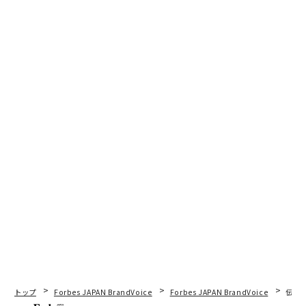
トップ
Forbes JAPAN BrandVoice
Forbes JAPAN BrandVoice
伝統