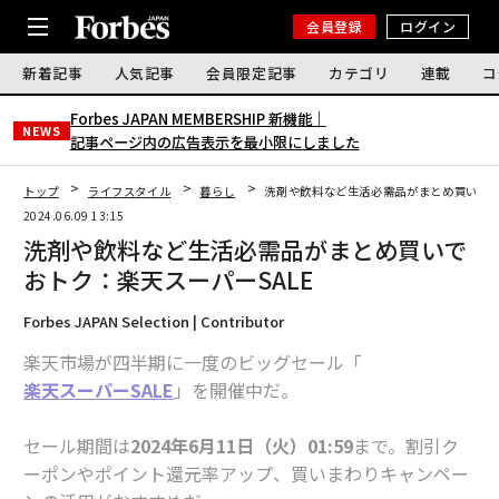
会員登録
ログイン
新着記事
人気記事
会員限定記事
カテゴリ
連載
コ
Forbes JAPAN MEMBERSHIP 新機能｜
NEWS
記事ページ内の広告表示を最小限にしました
トップ
ライフスタイル
暮らし
洗剤や飲料など生活必需品がまとめ買いでお
2024.06.09 13:15
洗剤や飲料など生活必需品がまとめ買いで
おトク：楽天スーパーSALE
Forbes JAPAN Selection | Contributor
楽天市場が四半期に一度のビッグセール「
楽天スーパーSALE
」を開催中だ。
セール期間は
2024年6月11日（火）01:59
まで。割引ク
ーポンやポイント還元率アップ、買いまわりキャンペー