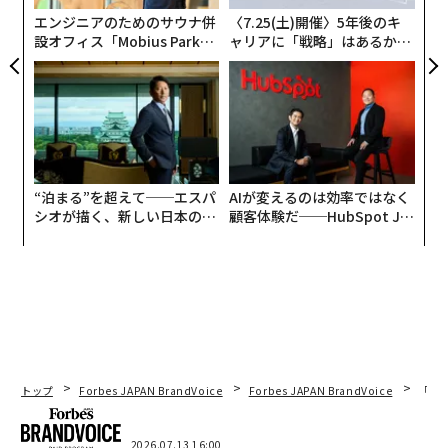
エンジニアのためのサウナ併
〈7.25(土)開催〉5年後のキ
設オフィス「Mobius Park」
ャリアに「戦略」はあるか。
がオープン──タマディック
トップエグゼクティブのキャ
が健康経営を徹底する理由
リアに触れる1日│CAREER S
UMMIT 2026
“泊まる”を超えて──エスパ
AIが変えるのは効率ではなく
アリエール 洗濯洗剤 ジェルボール PRO 詰め替え メガジ
シオが描く、新しい日本のラ
顧客体験だ──HubSpot Ja
ャンボ×2セット
グジュアリー（前編）
panが語る「Grow Better」
30％ポイントバック
な組織のつくり方
トップ
Forbes JAPAN BrandVoice
Forbes JAPAN BrandVoice
「誠
2026.07.13 16:00