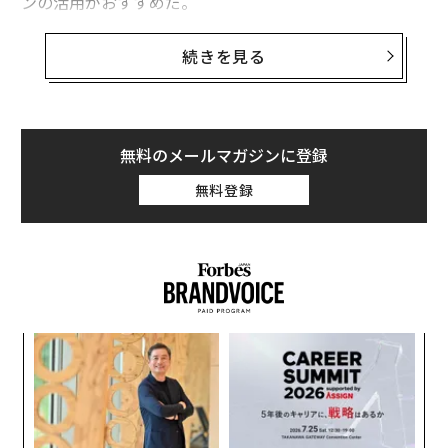
ンの活用がおすすめだ。
セール対象商品の中から、
洗剤やシャンプー、スキンケ
続きを見る
ア用品、飲料などの生活必需品
をピックアップして紹介
する。
アタックZERO 洗濯洗剤 ワンハンド 本体×4セット
無料のメールマガジンに登録
50％ポイントバック
無料登録
義す
目
むス
の
ン
ンツ
ア
への
の
た、
た