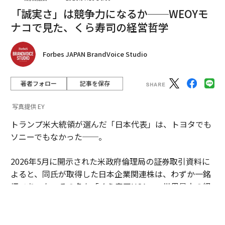
「誠実さ」は競争力になるか──WEOYモ
ナコで見た、くら寿司の経営哲学
Forbes JAPAN BrandVoice Studio
著者フォロー
記事を保存
写真提供 EY
トランプ米大統領が選んだ「日本代表」は、トヨタでも
ソニーでもなかった──。
ハミング 素肌おもい 柔軟剤 フレッシュローズ つめかえ
用 メガサイズ×4袋
2026年5月に開示された米政府倫理局の証券取引資料に
30％ポイントバック
よると、同氏が取得した日本企業関連株は、わずか一銘
柄であった。その名も「くら寿司USA」。世界最大の経
済大国のトップが、なぜ回転寿司チェーンに賭けたのか
──。その投資判断を追うと、今の世界で進行するある
変化が見えてくる。