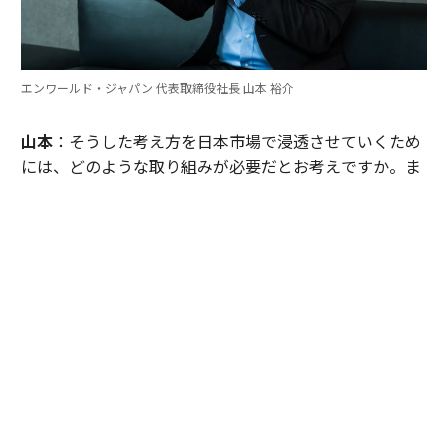
エンワールド・ジャパン 代表取締役社長 山本 裕介
山本
：そうした考え方を日本市場で浸透させていくため
には、どのような取り組みが必要だとお考えですか。ま
たグローバル本社と日本市場の間で「橋渡し役」を務め
るなかで感じることも聞かせてください。
伊佐
：日本企業がどうすれば「顧客の成功」を起点にGr
ow Betterできるか──それを今でも考え続けていま
す。環境が変わればGrow Betterの実現の仕方も変わる
し、必要なツールも変わる。「どうするべきなんだろ
う」と問い続けることが大切だと思っていて、それが私
をここに留めている理由です。
外資系企業でよくあるのは、本社側がグローバルで成功