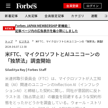
会員登録
ログイン
新着記事
人気記事
会員限定記事
カテゴリ
連載
コ
Forbes JAPAN MEMBERSHIP 新機能｜
NEWS
記事ページ内の広告表示を最小限にしました
トップ
ビジネス
米FTC、マイクロソフトとAIユニコーンの「独禁法」調査開始
2024.06.07 12:30
米FTC、マイクロソフトとAIユニコーンの
「独禁法」調査開始
Siladitya Ray | Forbes Staff
米連邦取引委員会（FTC）は、マイクロソフトが人工知
能（AI）関連のユニコーンのInflection AI（インフレク
ションAI）と締結した契約に関し、同社が意図的に反ト
ラスト法（独占禁止法）の審査を回避するような契約形
態をとったかどうかを調査している。ウォール・ストリ