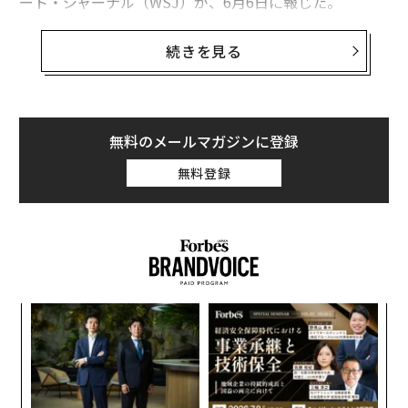
ート・ジャーナル（WSJ）が、6月6日に報じた。
この動きは、AI分野におけるハイテク大手の支配力を監
続きを見る
視する当局の取り組みの最新のものだ。
昨年40億ドル（約6000億円）の評価を受けた
インフレクションAIの共同創設者でCEOのムスタファ・
無料のメールマガジンに登録
スレイマンは、3月に同社の従業員70名近くとともにマ
無料登録
イクロソフトに入社した
。
挑
よっ
PA
伝
る
モ