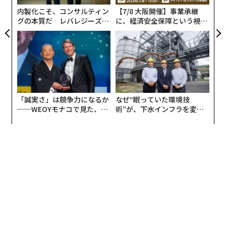
内製化こそ、コンサルティン
【7/8 大阪開催】事業承継
グの本質だ レバレジーズが
に、経済安全保障という視点
実践する、次世代ファームの
が加わるとき──経営者が問
全貌
われる新たな判断軸
「誠実さ」は競争力になるか
なぜ“眠っていた環境技
──WEOYモナコで見た、く
術”が、下水インフラを変え
ら寿司の経営哲学
たのか──産総研×月島JFE
アクアソリューションの10年
編集＝上田裕資