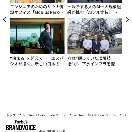
エンジニアのためのサウナ併
〜決断する人のAI〜大規模組
設オフィス「Mobius Park」
織が挑む「AIフル実装」“使
がオープン──タマディック
う”企業から“動く”企業へ【N
が健康経営を徹底する理由
TTドコモビジネス×PwC】
“泊まる”を超えて──エスパ
なぜ“眠っていた環境技
シオが描く、新しい日本のラ
術”が、下水インフラを変え
グジュアリー（前編）
たのか──産総研×月島JFE
アクアソリューションの10年
トップ
Forbes JAPAN BrandVoice
Forbes JAPAN BrandVoice
パシ
2026.08.04 16:00