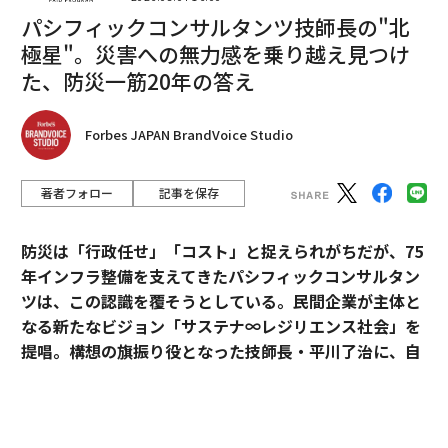
パシフィックコンサルタンツ技師長の"北
極星"。災害への無力感を乗り越え見つけ
た、防災一筋20年の答え
Forbes JAPAN BrandVoice Studio
著者フォロー
記事を保存
2026年9月号発売中
防災は「行政任せ」「コスト」と捉えられがちだが、75
年インフラ整備を支えてきたパシフィックコンサルタン
ツは、この認識を覆そうとしている。民間企業が主体と
最新号の購入はこちらから
なる新たなビジョン「サステナ∞レジリエンス社会」を
提唱。構想の旗振り役となった技師長・平川了治に、自
メンバーシップに登録する
身の思いと共に、ビジョンの要諦を聞いた。
「防災は、企業にとって自分ごとになりきれずにい