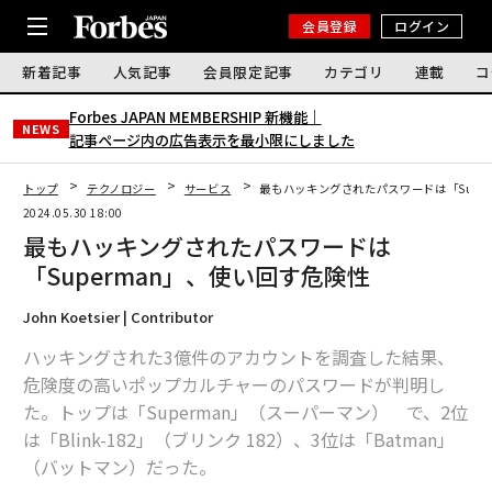
会員登録
ログイン
新着記事
人気記事
会員限定記事
カテゴリ
連載
コ
Forbes JAPAN MEMBERSHIP 新機能｜
NEWS
記事ページ内の広告表示を最小限にしました
トップ
テクノロジー
サービス
最もハッキングされたパスワードは「Supe
2024.05.30 18:00
最もハッキングされたパスワードは
「Superman」、使い回す危険性
John Koetsier | Contributor
ハッキングされた3億件のアカウントを調査した結果、
危険度の高いポップカルチャーのパスワードが判明し
た。トップは「Superman」（スーパーマン） で、2位
は「Blink-182」（ブリンク 182）、3位は「Batman」
（バットマン）だった。