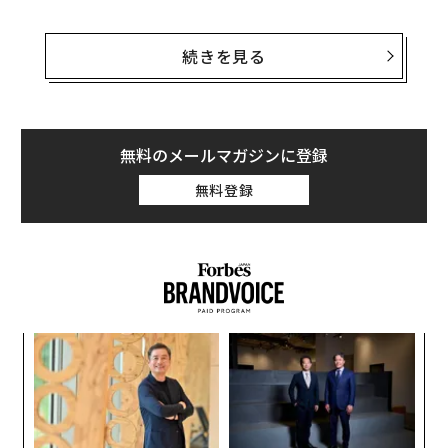
どうやら多くの人々がポップカルチャーを参考にパスワ
ードを考えているようであり、またそんな彼、彼女たち
続きを見る
の「パスワードハイジーン（パスワードの管理）」も貧
弱なものだった。つまり、多くの人がありふれた名前を
パスワードにしており、それを複数のアカウントで使い
まわしている。使いまわしの利点は覚えやすいことだ
無料のメールマガジンに登録
が、欠点は1つでもハックされるとすべてのオンライン
無料登録
アカウントが危険にさらされることだ。
「残念なことに、ハッカーたちは人類が安全ではないパ
スワード習慣に依存していることを十分に承知していま
す」と、3億件のハックされたアカウントを分析したメ
ール追跡サービスの
Mailsuite
はいう。「4人に1人が、同
るか
伝
じパスワードを11カ所以上のサイトやアプリで使いまわ
、く
る
しています。これは1つのアカウントに侵入したハッカ
モ
小1
革
ーが、連鎖的に残りのアカウントにも侵入できることを
にし
ク
意味しています」
た「