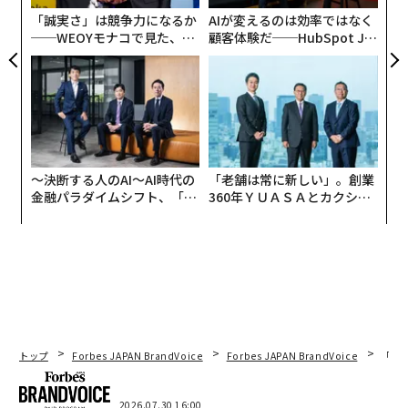
型マネジメントを豊かにするものだ。
「誠実さ」は競争力になるか
AIが変えるのは効率ではなく
──WEOYモナコで見た、く
顧客体験だ──HubSpot Ja
ら寿司の経営哲学
panが語る「Grow Better」
な組織のつくり方
〜決断する人のAI〜AI時代の
「老舗は常に新しい」。創業
金融パラダイムシフト、「超
360年ＹＵＡＳＡとカクシン
個別化」の核心 【MUFG×ウ
CEO田尻望が語る、AIを超え
ェルスナビ×PwC】
る人の価値
トップ
Forbes JAPAN BrandVoice
Forbes JAPAN BrandVoice
「コン
2026.07.30 16:00