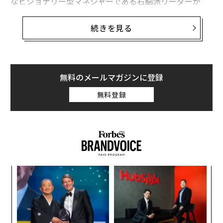
なビジョナリー型マネジャーである右脳派リーダーが
次々と誕生している。
続きを見る
デジタル改革が進み、社会が変化し、世界的危機が起き
るなかで、リーダーは自身のチームを導いていかなけれ
ばならない。こうした時代をうまく切り抜けていくため
には、リーダーシップそのものを進化させ、「権威と積
無料のメールマガジンに登録
極的な自己主張」という従来型の枠組み以上のものを包
無料登録
含していく必要がある。とはいえ、今日のビジネス環境
における右脳派リーダーとは、具体的にどのような人を
指すのだろうか。
右脳派リーダーは、個々のチームメンバーについて、そ
れぞれの現状を把握し、チームに貢献する必要不可欠な
パシ
目
存在として扱う必要がある。こうした管理スタイルは、
ラグ
の
左脳的思考で植え付けられたロジックや構造を否定する
ン
“
ものではない。むしろ、斬新な方法で課題に立ち向かう
シ
ために欠かせない包括的な思考と創造性をもって、従来
グ