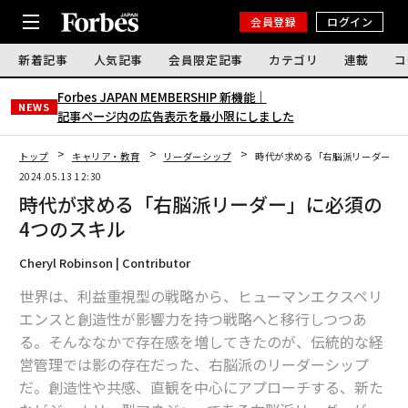
会員登録
ログイン
新着記事
人気記事
会員限定記事
カテゴリ
連載
コ
Forbes JAPAN MEMBERSHIP 新機能｜
NEWS
記事ページ内の広告表示を最小限にしました
トップ
キャリア・教育
リーダーシップ
時代が求める「右脳派リーダー」に
2024.05.13 12:30
時代が求める「右脳派リーダー」に必須の
4つのスキル
Cheryl Robinson | Contributor
世界は、利益重視型の戦略から、ヒューマンエクスペリ
エンスと創造性が影響力を持つ戦略へと移行しつつあ
る。そんななかで存在感を増してきたのが、伝統的な経
営管理では影の存在だった、右脳派のリーダーシップ
だ。創造性や共感、直観を中心にアプローチする、新た