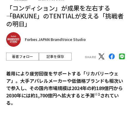
「コンディション」が成果を左右する
――「BAKUNE」のTENTIALが支える「挑戦者
の明日」
Forbes JAPAN BrandVoice Studio
著者フォロー
記事を保存
翻訳＝遠藤康子/ガリレオ
着用により疲労回復をサポートする「リカバリーウェ
ア」。大手アパレルメーカーや低価格ブランドも相次い
2026年9月号発売中
で参入し、その国内市場規模は2024年の約189億円から
※1
2030年には約1,700億円へ拡大すると予測
されてい
最新号の購入はこちらから
る。
過熱するマーケットにおいて、価格競争とは一線を画す
メンバーシップに登録する
ブランドとして独自のポジションを築いているのが、TE