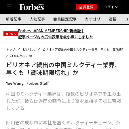
会員登録
ログイン
新着記事
人気記事
会員限定記事
カテゴリ
連載
コ
Forbes JAPAN MEMBERSHIP 新機能｜
NEWS
記事ページ内の広告表示を最小限にしました
トップ
ビジネス
ビリオネア続出の中国ミルクティー業界、早くも「賞味期限切
2024.04.25 09:30
ビリオネア続出の中国ミルクティー業界、
早くも「賞味期限切れ」か
Yue Wang | Forbes Staff
中国のミルクティー業界は、複数のビリオネアを生み出
したが、彼らは過度の競争により富を維持するのに苦戦
している。
四川省の成都市に本社を置くミルクティーチェーン、茶