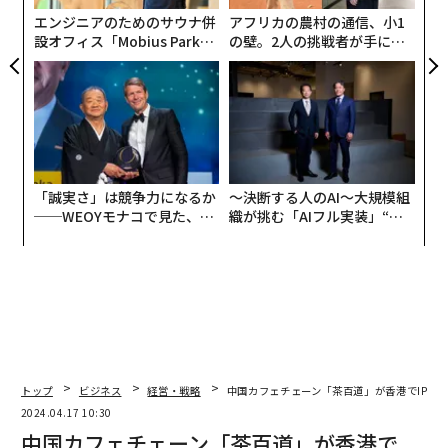
エンジニアのためのサウナ併
アフリカの農村の通信、小1
設オフィス「Mobius Park」
の壁。2人の挑戦者が手にし
がオープン──タマディック
た「次なる武器」
が健康経営を徹底する理由
「誠実さ」は競争力になるか
〜決断する人のAI〜大規模組
──WEOYモナコで見た、く
織が挑む「AIフル実装」“使
ら寿司の経営哲学
う”企業から“動く”企業へ【N
TTドコモビジネス×PwC】
トップ
ビジネス
経営・戦略
中国カフェチェーン「茶百道」が香港でIPO、
2024.04.17 10:30
中国カフェチェーン「茶百道」が香港で