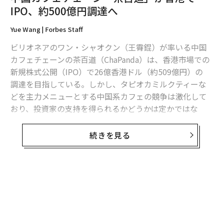
編集＝上田裕資
IPO、約500億円調達へ
Yue Wang | Forbes Staff
2026年9月号発売中
ビリオネアのワン・シャオクン（王霄錕）が率いる中国
カフェチェーンの茶百道（ChaPanda）は、香港市場での
新規株式公開（IPO）で26億香港ドル（約509億円）の
最新号の購入はこちらから
調達を目指している。しかし、タピオカミルクティーな
どを主力メニューとする中国系カフェの競争は激化して
メンバーシップに登録する
おり、投資家の支持を得られるかどうかは定かではな
い。
続きを見る
四川省の成都市に本社を置く茶百道の目論見書による
と、同社は上場で調達した資金をサプライチェーンの強
関連記事
化や店舗のアップグレードに充てたいとしている。同社
中国カフェチェーン「茶百道」が香港でIPO、約500億円調達へ
株の公開取引は23日に開始される。
無料のメールマガジンに登録
無料登録
2024年中国の富豪トップ10、首位は飲料メーカー会長で資産9.6兆円
茶百道は、2023年8月に仮目論見書を提出していた。フ
ォーブスは、2008年に成都で1号店をオープンさせたワ