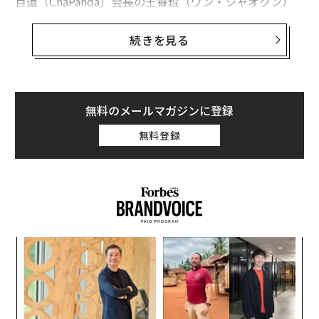
百道（ChaPanda）会長の王霄錕（ワン・シャオクン）
は米国時間4月23日、新規株式公開（IPO）直後の株価の
下落によって、ビリオネアの地位を失った。同社は、売
続きを見る
上高で中国3位の茶飲料チェーンだが、香港市場での取
引初日に株価は38％も急落した。茶百道は1億4780万株
を1株17.5香港ドルで売り出し、26億香港ドル（約510億
円）を調達した。
無料のメールマガジンに登録
無料登録
41歳の王の資産は、IPO価格に基づく持ち株の価値で14
億ドルに達していたが、株価の急落を受けて9億6000万
ドル（約1490億円）に減少した。
なく
〜
Ja
金
er」
個
“
ェ
オ
ジ