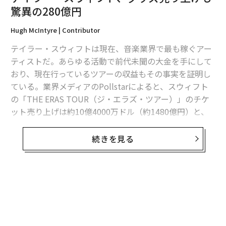
驚異の280億円
2026年9月号発売中
Hugh McIntyre | Contributor
テイラー・スウィフトは現在、音楽業界で最も稼ぐアー
最新号の購入はこちらから
ティストだ。あらゆる活動で前代未聞の大金を手にして
おり、現在行っているツアーの収益もその事実を証明し
メンバーシップに登録する
ている。業界メディアのPollstarによると、スウィフト
の「THE ERAS TOUR（ジ・エラズ・ツアー）」のチケ
ット売り上げは約10億4000万ドル（約1480億円）と、
史上初の10億ドル超え
を達成し、2023年のツアー収入ラ
ンキングでトップとなった。
続きを見る
関連記事
テイラー・スウィフト、グッズ売り上げも驚異の280億円
さらには、2023年に行った60公演で、Tシャツなどのグ
ッズ販売から2億ドル（約280億円）を稼いだと報じられ
テイラー・スウィフト「ERAS TOUR」興収が史上初の10億ドル超え 米誌
ている。グッズ売上高だけで、今年のツアー収入ランキ
報道
ングの10位に入ったラップ歌手ドレイクによる公演のチ
ケット売上高である1億8500万ドルを上回っている。
テイラー・スウィフトの映画が興収370億円突破、世界記録に迫る