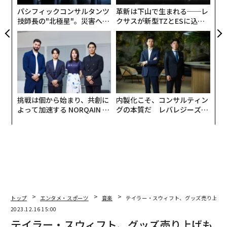
ェ
パシフィックコンサルタンツ
革新は下山で生まれる──レ
技師長の"北極星"。災害への
クサスが新型TZとESに込め
無力感を乗り越え見つけた、
た「DISCOVER」の哲学
防災一筋20年の答え
挑戦は個から始まり、共創に
内製化こそ、コンサルティン
よって加速する NORQAIN JA
グの本質だ レバレジーズが
PAN 特別座談会
実践する、次世代ファームの
全貌
トップ
エンタメ・スポーツ
音楽
テイラー・スウィフト、グッズ売り上げも
編集＝上田裕資
2023.12.16 15:00
テイラー・スウィフト、グッズ売り上げも