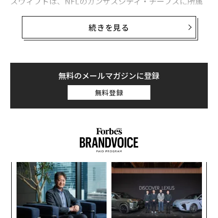
スウィフトは、NFLのカンザスシティ・チーフスに所属
するトラビス・ケルシーとの交際を公にして以来、同チ
ームの試合を度々観戦しており、その際にチームのスウ
続きを見る
ェットシャツをよく着用している。
カンザスシティにあるヴィンテージ古着ショップのWest
side Storey（ウエストサイド・ストーリー）は先日、ス
無料のメールマガジンに登録
ウィフトが注文したアイテムを梱包し、それを発送する
無料登録
様子を撮影した動画を
TikTok
に投稿して注目を集めた。
〈7
ャ
ト
〜
リア
金
UM
個