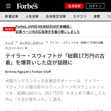
会員登録
ログイン
新着記事
人気記事
会員限定記事
カテゴリ
連載
コ
Forbes JAPAN MEMBERSHIP 新機能｜
NEWS
記事ページ内の広告表示を最小限にしました
トップ
エンタメ・スポーツ
テイラー・スウィフトが「総額17万円の古着」を
2023.12.23 11:30
テイラー・スウィフトが「総額17万円の古
着」を爆買いした店が話題に
Britney Nguyen | Forbes Staff
米国カンザスシティの古着店のオーナーは、テイラー・
スウィフトが彼の店からヴィンテージのスウェットシャ
ツを、総額1200ドル（約17万円）もまとめて購入したた
めに「人生が変わった」と語る。