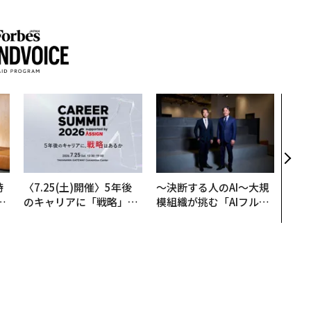
「コ
果を左
E」
「挑
時
〈7.25(土)開催〉5年後
〜決断する人のAI〜大規
フ
のキャリアに「戦略」は
模組織が挑む「AIフル実
心
あるか。トップエグゼク
装」“使う”企業から“動
ビ
ティブのキャリアに触れ
く”企業へ【NTTドコモ
る1日│CAREER SUMMI
ビジネス×PwC】
T 2026