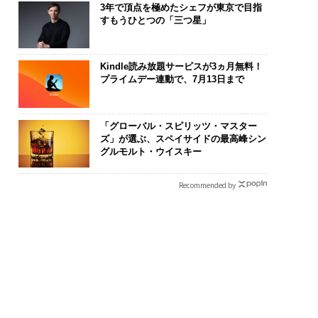
3年で頂点を極めたシェフが東京で目指
すもうひとつの「三つ星」
Kindle読み放題サービスが3ヵ月無料！
プライムデー連動で、7月13日まで
ンディション」が成
なぜ“眠っていた環境技
革新は下山で
右する――「BAKUN
術”が、下水インフラを
─レクサスが新
「グローバル・スピリッツ・マスター
のTENTIALが支える
変えたのか──産総研×
Sに込めた「DI
ズ」が選ぶ、スペイサイドの最高峰シン
グルモルト・ウイスキー
戦者の明日」
月島JFEアクアソリュー
R」の哲学
ションの10年
Recommended by