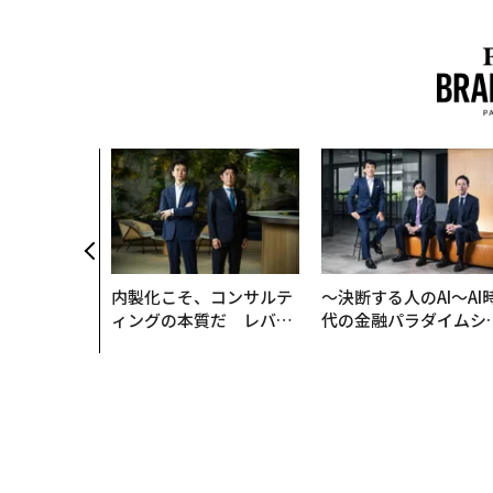
内製化こそ、コンサルテ
〜決断する人のAI〜AI
ィングの本質だ レバレ
代の金融パラダイムシ
ジーズが実践する、次世
ト、「超個別化」の核
代ファームの全貌
【MUFG×ウェルスナ
×PwC】