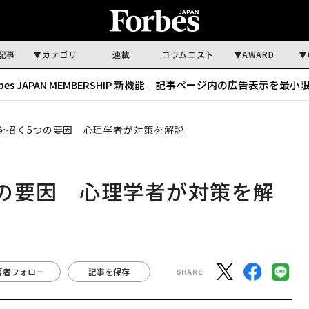
記事
カテゴリ
連載
コラムニスト
AWARD
rbes JAPAN MEMBERSHIP 新機能｜
記事ページ内の広告表示を最小
を招く5つの要因 心理学者が対策を解説
の要因 心理学者が対策を解
著者フォロー
記事を保存