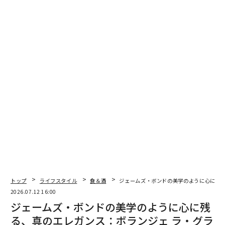
複数の蔵でつくれば味わいや品質にブレが出そうなもの
だが、そこに不可欠なのがDX。どの蔵でつくっても同じ
酒質になる研究を日本最大級の公的研究機関である産業
技術総合研究所グループ(茨城県つくば市)と共同で進
め、「日本酒を科学の力でシャンパーニュの味わいに近
づけていく」......そんなプロジェクトを見据えて誕生し
た第1号がこの「IWAU 2023」というわけだ。
夢物語のようにも聞こえるが、この数十年の進化を考え
ればあながち夢とは言い切れまい。その夢を一緒に追い
たくなってきた。
祝 2023 スパークリング・サケ
トップ
ライフスタイル
食＆酒
ジェームズ・ボンドの美学のように心に残る、
2026.07.12 16:00
ジェームズ・ボンドの美学のように心に残
る、真のエレガンス：ボランジェ ラ・グラ