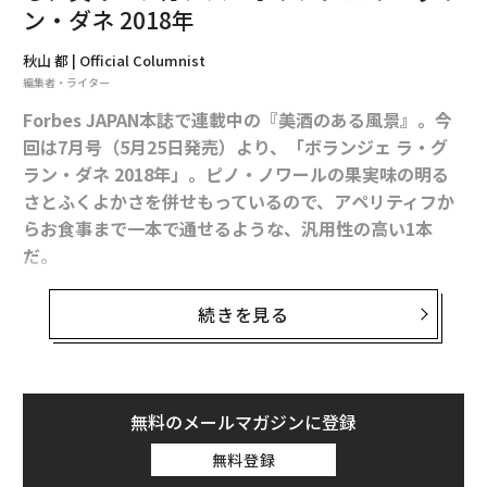
ン・ダネ 2018年
秋山 都 | Official Columnist
編集者・ライター
Forbes JAPAN本誌で連載中の『美酒のある風景』。今
回は7月号（5月25日発売）より、「ボランジェ ラ・グ
ラン・ダネ 2018年」。ピノ・ノワールの果実味の明る
さとふくよかさを併せもっているので、アペリティフか
らお食事まで一本で通せるような、汎用性の高い1本
だ。
容量
｜720ml
酒米
｜五百万石（59％磨き）
続きを見る
シャンパーニュの名門のなかでも「ボランジェ」はひと
価格
｜6380円
きわキャラクターがはっきりとしたメゾンだ。1829年の
問い合わせ
｜希JAPAN
www.shirokimono.jp/
創業以来、家族経営を守り続けてきた数少ない存在であ
り、その哲学は一貫して「力強さとエレガンスの両立」
次ページ ＞
今宵の一杯はここで
無料のメールマガジンに登録
にある。多くのつくり手が軽やかさや華やかさを追求す
るなか、「ボランジェ」はピノ・ノワールを主体とした
無料登録
構成によって骨格のある味わいを実現し、シャンパーニ