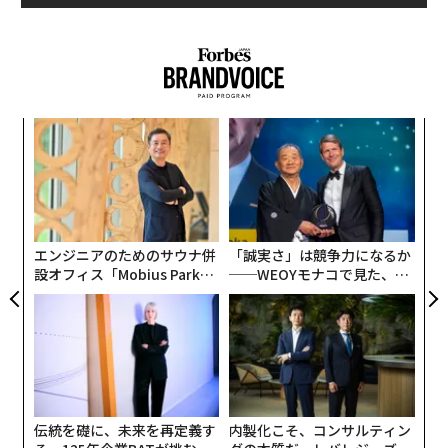
1
2
ュに深みという価値をもたらしてきた。
写真＝菅野祐二 文・構成＝秋山 都
ユニークなのは、シャンパーニュ地方で唯一専属の樽職
人が常駐し、一次発酵のすべて、もしくは一部にオーク
樽を使用していること。小樽で穏やかに微量の酸素を取
2026年9月号発売中
創業
革
り込みながら発酵させることで、ワインの香りと味わい
シン
ク
に奥行きを生み出している。
超え
た「
ア
最新号の購入はこちらから
の
「2018年は記録的に暑かった1年ですが、ブドウが過熟
た
することもなくフレッシュな果実味を保ち、素晴らしい
メンバーシップに登録する
エンジニアのためのサウナ併
「誠実さ」は競争力になるか
ヴィンテージとなりました」と語るのは「ルグランジャ
設オフィス「Mobius Park」
──WEOYモナコで見た、く
ポン」でセールスマネージャーを務める千北達朗だ。富
がオープン──タマディック
ら寿司の経営哲学
が健康経営を徹底する理由
裕層を中心とするワイン愛好家に広くコネクションをも
ち、ワインを販売しながら、店舗「ルグラン・フィー
ユ・エ・フィス東京」（東京・広尾）に立ち、接客を担
関連記事
当することもある。ワインのテクニカルなデータのみな
美食の聖地「東岩瀬」をつくり、支える日本酒
らず、楽しみ方や文化的な側面に至るまでくわしく、硬
伝統を礎に、未来を再定義す
内製化こそ、コンサルティン
軟問わずに豊富な話題がワイン選びの参考になると定評