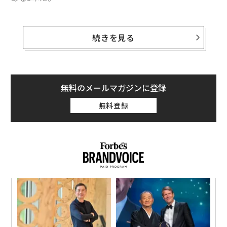
「乾杯！」。目と目を合わせ、酒杯を挙げる。この後に
続きを見る
続く美食や語らいの時間を想像し、誰もがわくわくする
瞬間だ。そんなシーンにふさわしいのはやはりシャンパ
ーニュだろうか。グラスに立ち上る美しい泡が気分を高
揚させてくれるし、シュワッとしたのど越しが心地よ
無料のメールマガジンに登録
い。爽快なキレの良さが合わせる料理をよりおいしく感
無料登録
じさせてくれるだろう。「乾杯の一杯といえばやはりシ
ャンパーニュが王道。でも最近はスパークリング日本酒
にも大きな可能性を感じています」
そう語るのは「銀座うかい亭」の店長でソムリエを務め
る藤澤浩幸。かのトランプ前米大統領も接遇したことの
あるサービスの第一人者である。「と言っても、味わい
創業
革
シン
ク
のフレッシュさと深さの点からは、ついシャンパーニュ
超え
た「
を選びがちでしたが、この『IWAU 2023』には驚きまし
ア
の
た。米のうまみを感じさせながらも、柑橘を思わせる心