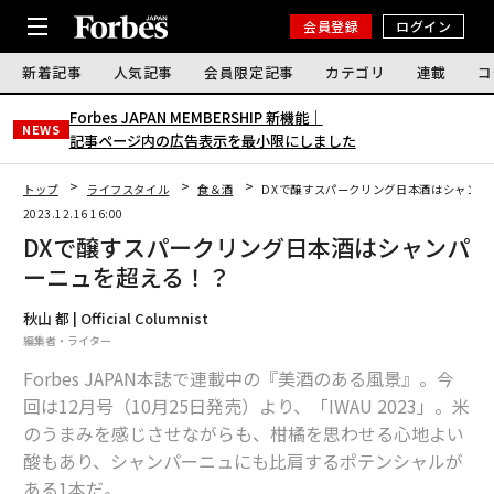
会員登録
ログイン
新着記事
人気記事
会員限定記事
カテゴリ
連載
コ
Forbes JAPAN MEMBERSHIP 新機能｜
NEWS
記事ページ内の広告表示を最小限にしました
トップ
ライフスタイル
食＆酒
DXで醸すスパークリング日本酒はシャンパ
2023.12.16 16:00
DXで醸すスパークリング日本酒はシャンパ
ーニュを超える！？
秋山 都 | Official Columnist
編集者・ライター
Forbes JAPAN本誌で連載中の『美酒のある風景』。今
回は12月号（10月25日発売）より、「IWAU 2023」。米
のうまみを感じさせながらも、柑橘を思わせる心地よい
酸もあり、シャンパーニュにも比肩するポテンシャルが
ある1本だ。