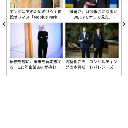
た
地よい酸もあり、シャンパーニュにも比肩するポテンシ
ャルがあるのではと思えたのです」
エンジニアのためのサウナ併
「誠実さ」は競争力になるか
設オフィス「Mobius Park」
──WEOYモナコで見た、く
がオープン──タマディック
ら寿司の経営哲学
とは、高級日本酒ブランド「SHIROKIMONO」から今年
が健康経営を徹底する理由
リリースされた「IWAU2023」。この酒には味わいのほ
かにも語るべきチャームポイントが実に多いのだ。それ
はまず、製造元が歴史ある伝統的な蔵元ではなくベンチ
ャー企業であること。
伝統を礎に、未来を再定義す
内製化こそ、コンサルティン
る 125年企業BATが挑むス
グの本質だ レバレジーズが
フードテックの世界で成功を収めた創業者は、米の消費
モークレスな未来
実践する、次世代ファームの
量低下で疲弊する農家の問題を、醸造に代表される日本
全貌
特有の発酵文化で解決できるのではと考えた。しかし、
単独の酒蔵を拠点とする伝統的な生産では世界にスケー
ルできるほどの生産量が確保できないため、採用したの
は醸造家がレシピをつくり、それをデジタル化した製造
工程を備えた複数の酒蔵で生産していくというファブレ
ス方式。狙うは世界で1兆円産業といわれるシャンパー
ニュ市場だ。