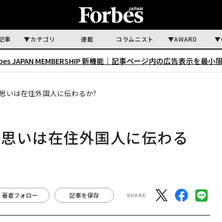
記事
カテゴリ
連載
コラムニスト
AWARD
rbes JAPAN MEMBERSHIP 新機能｜
記事ページ内の広告表示を最小
思いは在住外国人に伝わるか?
の思いは在住外国人に伝わる
著者フォロー
記事を保存