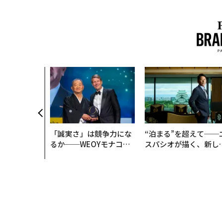
「誠実さ」は競争力にな
“泊まる”を超えて──
るか──WEOYモナコで
スパシオが描く、新し
見た、くら寿司の経営哲
日本のラグジュアリー
学
（前編）