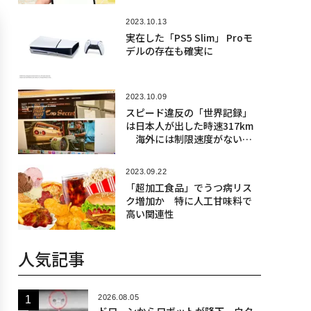
2023.10.13
実在した「PS5 Slim」 Proモ
デルの存在も確実に
2023.10.09
スピード違反の「世界記録」
は日本人が出した時速317km
海外には制限速度がない道
路も
2023.09.22
「超加工食品」でうつ病リス
ク増加か 特に人工甘味料で
高い関連性
人気記事
2026.08.05
ドローンからロボットが降下、ウク