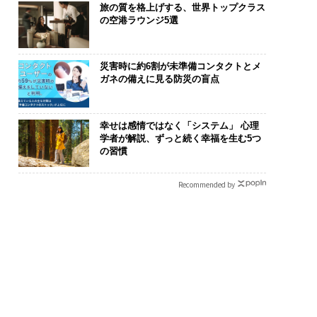
旅の質を格上げする、世界トップクラス
の空港ラウンジ5選
災害時に約6割が未準備コンタクトとメ
ガネの備えに見る防災の盲点
断する人のAI〜AI時
AIが変えるのは効率では
「コンディシ
金融パラダイムシフ
なく顧客体験だ──Hub
果を左右する――「
幸せは感情ではなく「システム」 心理
「超個別化」の核心
Spot Japanが語る「Gr
E」のTENTI
学者が解説、ずっと続く幸福を生む5つ
の習慣
UFG×ウェルスナビ
ow Better」な組織のつ
「挑戦者の明
wC】
くり方
Recommended by