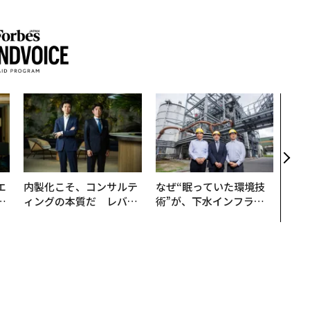
〜決
代の
ト、
【M
×P
エ
内製化こそ、コンサルテ
なぜ“眠っていた環境技
い
ィングの本質だ レバレ
術”が、下水インフラを
ジーズが実践する、次世
変えたのか──産総研×
代ファームの全貌
月島JFEアクアソリュー
ションの10年