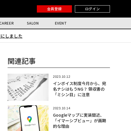
会員登録
ログイン
CAREER
SALON
EVENT
限にしました
関連記事
2023.10.12
インボイス制度今月から、宛
名ナシはもうNG？ 領収書の
「ミシン目」に注意
2023.10.14
Googleマップに実装間近、
「イマーシブビュー」が画期
的な理由