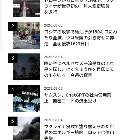
ライナが世界初の「無人空挺強襲」
を遂行
2026.08.05
ロシアの攻撃で給油所が150キロにわ
たり全滅、ウは米国の引き寄せに奔
走 全面侵攻1623日目
2026.08.04
暗い空にペルセウス座流星群の流れ
星を探し、はくちょう座を目印に天
の川を辿る 今週の夜空
2023.05.03
サムスン、ChatGPTの社内使用禁
止 機密コードの流出受け
2026.08.04
ウクライナ侵攻で塗り替えられた世
界のエネルギー地図 ロシアは信用
失墜