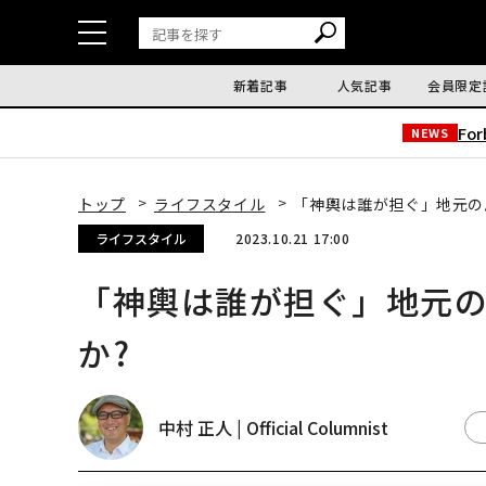
新着記事
人気記事
会員限定
Fo
NEWS
トップ
ライフスタイル
「神輿は誰が担ぐ」地元の
ライフスタイル
2023.10.21 17:00
「神輿は誰が担ぐ」地元
か?
中村 正人 | Official Columnist