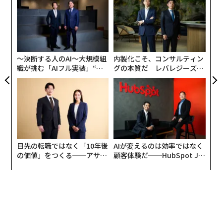
目先の転職ではなく「10年後
AIが変えるのは効率ではなく
の価値」をつくる──アサイ
顧客体験だ──HubSpot Ja
ンの長期伴走型支援とは
panが語る「Grow Better」
な組織のつくり方
翻訳＝酒匂寛
2026年9月号発売中
最新号の購入はこちらから