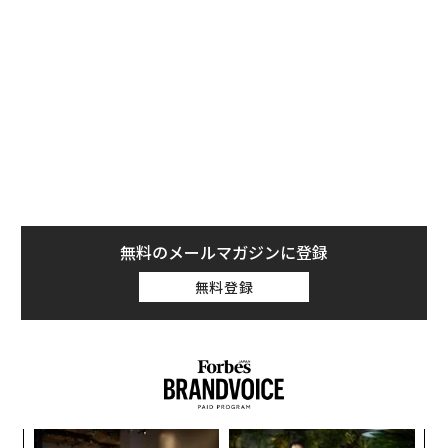
きについてソーシャルメディア上で不満を述べている。
無料登録
たとえばあるTikTokのユーザーは彼女のiPhoneでのTik
Tok「おすすめ」タブの焼き付きを示す
動画
を投稿し
た。
キ
「
か。
─
キャ
ら
伝
R S
る
モ
〜決断する人のAI〜大規模組
内製化こそ、コンサルティン
織が挑む「AIフル実装」“使
グの本質だ レバレジーズが
う”企業から“動く”企業へ【N
実践する、次世代ファームの
TTドコモビジネス×PwC】
全貌