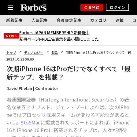
会員登録
ログイン
新着記事
人気記事
会員限定記事
カテゴリ
連載
コ
Forbes JAPAN MEMBERSHIP 新機能｜
NEWS
記事ページ内の広告表示を最小限にしました
トップ
テクノロジー
製品
次期iPhone 16はProだけでなくすべて「最
2023.10.22 09:00
次期iPhone 16はProだけでなくすべて「最
新チップ」を搭載？
David Phelan | Contributor
海通国際証券（Haitong International Securities）の著
名な業界アナリスト、ジェフ・プーによれば、次のiPho
neではプロセッサ採用スキームが変わる可能性があると
いう。
9to5Mac
に掲載されたレポートによれば、iPhone
16とiPhone 16 Proに搭載されるチップは、人々が期待