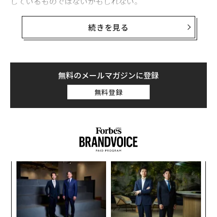
しているものではないかもしれない。
現在のやり方は明確だ。Pro版のiPhoneにはまったく新
続きを見る
しいプロセッサを搭載し、通常のiPhoneは前年のチップ
を継承する。たとえば、発売されたばかりのiPhone 15
ProとiPhone 15 Pro Maxは、アップルのA17 Proチップ
を搭載している。一方、iPhone 15とiPhone 15 Plus
無料のメールマガジンに登録
は、昨年のiPhone 14 Proで初めて採用されたApple A16
無料登録
Bionicプロセッサを搭載している。
つまり、通常モデルのiPhoneは「おさがり」のチップを
受け継ぐことになる。だがこれは悪い話ではない。アッ
プルのチップは非常に高速なので、たとえ1年前のもの
でもすばらしい処理能力を発揮するからだ。つまり、iP
キ
「
hone 15はいずれにせよ高速なスマートフォンだという
か。
─
ことだ。
キャ
ら
伝
R S
る
モ