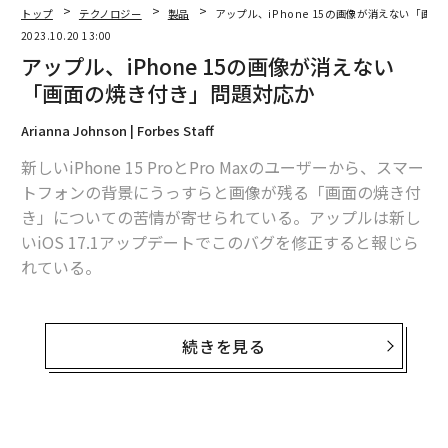
トップ
テクノロジー
製品
アップル、iPhone 15の画像が消えない「画
2023.10.20 13:00
アップル、iPhone 15の画像が消えない
「画面の焼き付き」問題対応か
Arianna Johnson | Forbes Staff
新しいiPhone 15 ProとPro Maxのユーザーから、スマー
トフォンの背景にうっすらと画像が残る「画面の焼き付
き」についての苦情が寄せられている。アップルは新し
いiOS 17.1アップデートでこのバグを修正すると報じら
れている。
画面の焼き付きとは、画面に残るアプリやテキスト、画
像によるかすかな目に見える跡のことで、何を表示した
続きを見る
としてもずっと画面に残り続ける。通常、同じ画像を長
時間画面に表示し続けることによって引き起こされる。
何人もの新しい携帯電話のユーザーが、この画面焼き付
無料のメールマガジンに登録