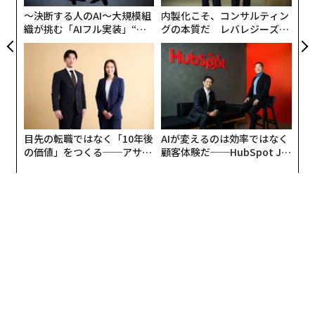
〜決断する人のAI〜大規模組
内製化こそ、コンサルティン
織が挑む「AIフル実装」“使
グの本質だ レバレジーズが
う”企業から“動く”企業へ【N
実践する、次世代ファームの
TTドコモビジネス×PwC】
全貌
目先の転職ではなく「10年後
AIが変えるのは効率ではなく
の価値」をつくる──アサイ
顧客体験だ──HubSpot Ja
ンの長期伴走型支援とは
panが語る「Grow Better」
な組織のつくり方