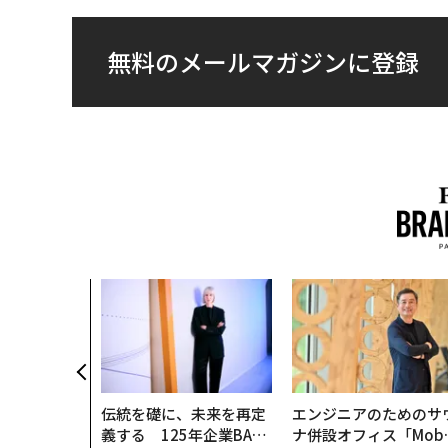
無料のメールマガジンに登録
農村の通信、
人の挑戦者が
次なる武器」
伝統を礎に、未来を再定
エンジニアのためのサ
義する 125年企業BAT
ナ併設オフィス「Mobi