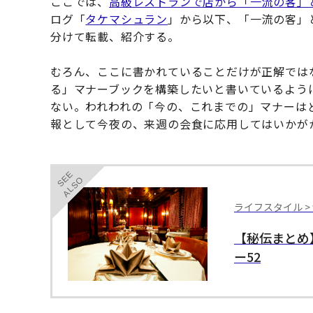
ここでは、
高級レストランで店から「一流の客」
ログ「
タケマシュラン
」から以下、「一流の客」
分けて転載、紹介する。
むろん、ここに書かれていることだけが正解では
る」マナーブックを構築したいと書いているよう
ない。われわれの「今の、これまでの」マナーは
報として今夜の、来週の会食に応用してはいかが
SEE
ALSO
ライフスタイル >
【秘伝まとめ
ー52