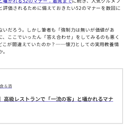
と囁かれる52のマナー：着席まで
に続き、人気グルメブ
と評価されるために備えておきたい52のマナーを数回に
ないだろう。しかし筆者も「強制力は無いが価値があ
に、ここでいったん「答え合わせ」をしてみるのも悪く
どこが間違えていたのか？──懐刀としての実用教養情
か。
 食＆酒
】高級レストランで「一流の客」と囁かれるマナ