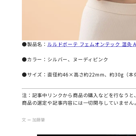
●製品名：
ルルドボーテ フェムオンテック 温灸 AX-
●カラー：シルバー、ヌーディピンク
●サイズ：直径約46×高さ約22mm、約30g（本
注：記事中リンクから商品の購入などを行なうと
商品の選定や記事内容には一切関与していません
文 ＝ 加藤肇