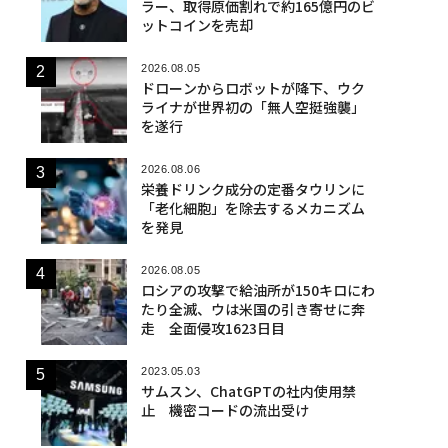
ラー、取得原価割れで約165億円のビ
ットコインを売却
2026.08.05
ドローンからロボットが降下、ウク
ライナが世界初の「無人空挺強襲」
を遂行
2026.08.06
栄養ドリンク成分の定番タウリンに
「老化細胞」を除去するメカニズム
を発見
2026.08.05
ロシアの攻撃で給油所が150キロにわ
たり全滅、ウは米国の引き寄せに奔
走 全面侵攻1623日目
2023.05.03
サムスン、ChatGPTの社内使用禁
止 機密コードの流出受け