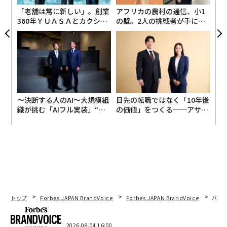
「老舗は常に新しい」。創業
アフリカの農村の通信、小1
360年ＹＵＡＳＡとカクシン
の壁。2人の挑戦者が手にし
CEO田尻望が語る、AIを超え
た「次なる武器」
る人の価値
〜決断する人のAI〜大規模組
目先の転職ではなく「10年後
織が挑む「AIフル実装」“使
の価値」をつくる──アサイ
う”企業から“動く”企業へ【N
ンの長期伴走型支援とは
TTドコモビジネス×PwC】
トップ
Forbes JAPAN BrandVoice
Forbes JAPAN BrandVoice
パシ
2026.08.04 16:00