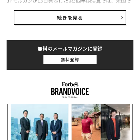
JPモルガンが13日発表した第3四半期決算では、米国で
続く金利引き上げに後押しされ、利益は前年同期比35％
増の132億ドル（約1兆9700億円）に上昇。売上高は398
続きを見る
億7000万ドル（約5兆9600億円）で、ファクトセットが
まとめたアナリスト予想の396億3000万ドルをわずかに
上回った。
無料のメールマガジンに登録
ダイモンは、好調な業績は「長年の投資」と顧客獲得・
無料登録
維持に向けた一貫した取り組みの結果であると指摘した
一方で、世界情勢をめぐるリスクと高水準にある政府債
務残高が、インフレ高進と金利上昇のリスクを高めてい
ると警告。「ウクライナでの戦争は、先週のイスラエル
への攻撃と相まって、エネルギー、食料市場、世界の貿
易、地政学的関係に広く影響を及ぼす可能性がある。世
義す
A
界は過去数十年で最も危険な時期を迎えているかもしれ
むス
顧客
ない」と述べた。
pa
「
な
─
ら