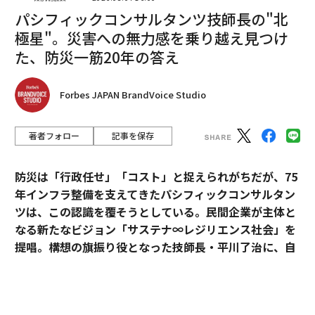
パシフィックコンサルタンツ技師長の"北
極星"。災害への無力感を乗り越え見つけ
た、防災一筋20年の答え
翻訳・編集＝遠藤宗生
Forbes JAPAN BrandVoice Studio
著者フォロー
記事を保存
2026年9月号発売中
防災は「行政任せ」「コスト」と捉えられがちだが、75
最新号の購入はこちらから
年インフラ整備を支えてきたパシフィックコンサルタン
ツは、この認識を覆そうとしている。民間企業が主体と
なる新たなビジョン「サステナ∞レジリエンス社会」を
メンバーシップに登録する
提唱。構想の旗振り役となった技師長・平川了治に、自
身の思いと共に、ビジョンの要諦を聞いた。
「防災は、企業にとって自分ごとになりきれずにい