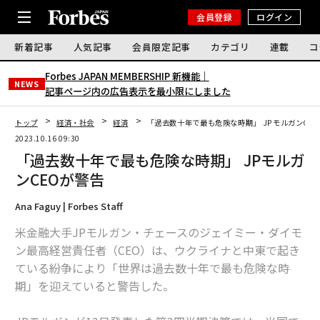
会員登録
ログイン
新着記事
人気記事
会員限定記事
カテゴリ
連載
コ
Forbes JAPAN MEMBERSHIP 新機能｜
NEWS
記事ページ内の広告表示を最小限にしました
トップ
経済・社会
経済
「過去数十年で最も危険な時期」 JPモルガンCE
2023.10.16 09:30
「過去数十年で最も危険な時期」 JPモルガ
ンCEOが警告
Ana Faguy | Forbes Staff
米金融大手JPモルガン・チェースのジェイミー・ダイモ
ン最高経営責任者（CEO）は、ウクライナと中東で起き
ている紛争により「世界は過去数十年で最も危険な時
期」を迎えていると警告した。