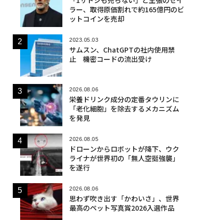
ラー、取得原価割れで約165億円のビ
ットコインを売却
2023.05.03
サムスン、ChatGPTの社内使用禁
止 機密コードの流出受け
2026.08.06
栄養ドリンク成分の定番タウリンに
「老化細胞」を除去するメカニズム
を発見
2026.08.05
ドローンからロボットが降下、ウク
ライナが世界初の「無人空挺強襲」
を遂行
2026.08.06
思わず吹き出す「かわいさ」、世界
最高のペット写真賞2026入選作品