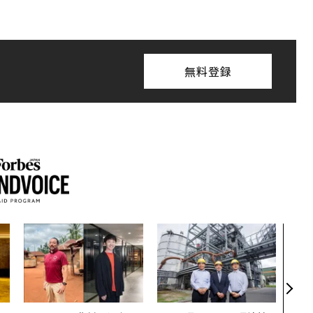
無料登録
「老
創業
カク
る、