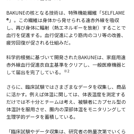
BAKUNEの核となる技術は、特殊機能繊維「SELFLAME
®」。この繊維は身体から発せられる遠赤外線を吸収
し、再び身体に輻射（熱エネルギーを放射）することで
血行を促進する。血行促進により筋肉のコリ等の改善、
疲労回復が促される仕組みだ。
科学的根拠に基づいて開発されたBAKUNEは、家庭用遠
赤外線血行促進衣自主基準をクリアし、一般医療機器と
※2
して届出を完了している。
さらに、臨床試験ではさまざまなデータを収集し、商品
に活かす。例えば体温に関しては、体表温度を測定する
だけでは不十分とチームは考え、被験者にカプセル型の
体温計を服用させ、腸内の深部体温をモニタリングして
生理学的データを蓄積している。
「臨床試験やデータ収集は、研究者の熱量次第でいくら