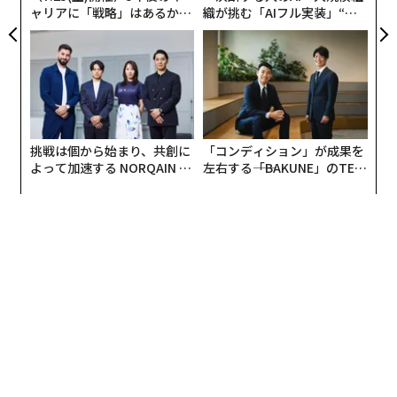
ャリアに「戦略」はあるか。
織が挑む「AIフル実装」“使
トップエグゼクティブのキャ
う”企業から“動く”企業へ【N
リアに触れる1日│CAREER S
TTドコモビジネス×PwC】
UMMIT 2026
挑戦は個から始まり、共創に
「コンディション」が成果を
よって加速する NORQAIN JA
左右する――「BAKUNE」のTEN
PAN 特別座談会
TIALが支える「挑戦者の明
日」
翻訳＝髙橋信夫
2026年9月号発売中
最新号の購入はこちらから