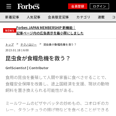
会員登録
ログイン
新着記事
人気記事
会員限定記事
カテゴリ
連載
コ
Forbes JAPAN MEMBERSHIP 新機能｜
NEWS
記事ページ内の広告表示を最小限にしました
トップ
テクノロジー
昆虫食が食糧危機を救う？
2023.01.18 16:00
昆虫食が食糧危機を救う？
GrrlScientist | Contributor
食用の昆虫を養殖して人間や家畜に食べさせることで、
食糧安全保障を改善し、途上国経済を支援、現状の動物
飼料を置き換えられる可能性がある。
ミールワームのピザやバッタの炒めもの、コオロギのカ
レー、タランチュラの揚げ物などを食べることができる