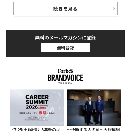
だろうか？
続きを見る
これらは家畜と人間のための主要なタンパク質源とし
て、2つの研究チームが提案するものだ。
無料のメールマガジンに登録
無料登録
小1
“
にし
シ
グ
義す
目
むス
の
ン
〈7.25(土)開催〉5年後のキ
〜決断する人のAI〜大規模組