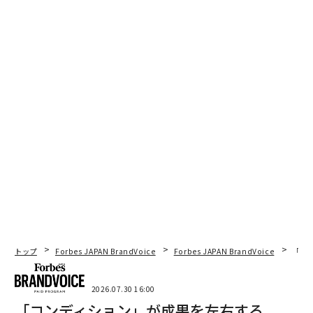
トップ
Forbes JAPAN BrandVoice
Forbes JAPAN BrandVoice
「コン
2026.07.30 16:00
「コンディション」が成果を左右する