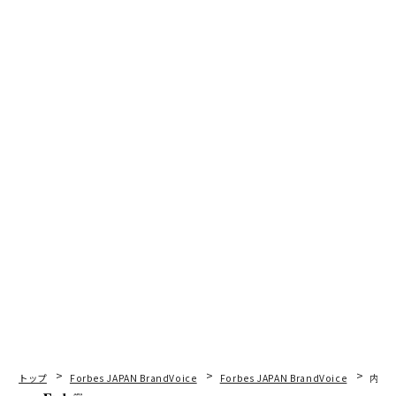
トップ
Forbes JAPAN BrandVoice
Forbes JAPAN BrandVoice
内製