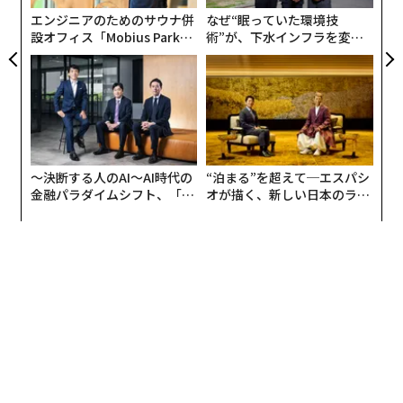
エンジニアのためのサウナ併
なぜ“眠っていた環境技
設オフィス「Mobius Park」
術”が、下水インフラを変え
がオープン──タマディック
たのか──産総研×月島JFE
が健康経営を徹底する理由
アクアソリューションの10年
〜決断する人のAI〜AI時代の
“泊まる”を超えて─エスパシ
金融パラダイムシフト、「超
オが描く、新しい日本のラグ
個別化」の核心 【MUFG×ウ
ジュアリー（中編）
ェルスナビ×PwC】
ノブレス・オブリージュではないが、グローバル起業が
多額の寄付を行うのは当然だと思われるかもしれない
が、重要なポイントは、従業員が積極的にボランティア
活動を行っている点だ。
例えば、気候変動と環境格差の影響を最も強く受ける地
域社会を擁護する活動の一環として、アップルは2022年