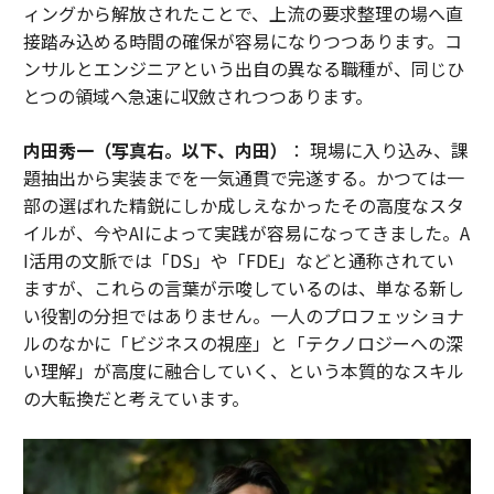
ィングから解放されたことで、上流の要求整理の場へ直
接踏み込める時間の確保が容易になりつつあります。コ
ンサルとエンジニアという出自の異なる職種が、同じひ
とつの領域へ急速に収斂されつつあります。
内田秀一（写真右。以下、内田）
： 現場に入り込み、課
題抽出から実装までを一気通貫で完遂する。かつては一
部の選ばれた精鋭にしか成しえなかったその高度なスタ
イルが、今やAIによって実践が容易になってきました。A
I活用の文脈では「DS」や「FDE」などと通称されてい
ますが、これらの言葉が示唆しているのは、単なる新し
い役割の分担ではありません。一人のプロフェッショナ
ルのなかに「ビジネスの視座」と「テクノロジーへの深
い理解」が高度に融合していく、という本質的なスキル
の大転換だと考えています。