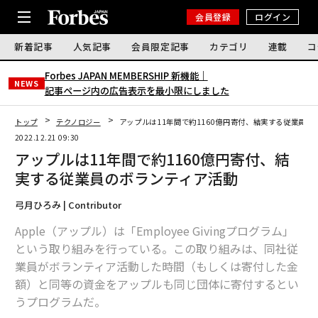
会員登録
ログイン
新着記事
人気記事
会員限定記事
カテゴリ
連載
コ
Forbes JAPAN MEMBERSHIP 新機能｜
NEWS
記事ページ内の広告表示を最小限にしました
トップ
テクノロジー
アップルは11年間で約1160億円寄付、結実する従業員の
2022.12.21 09:30
アップルは11年間で約1160億円寄付、結
実する従業員のボランティア活動
弓月ひろみ | Contributor
Apple（アップル）は「Employee Givingプログラム」
という取り組みを行っている。この取り組みは、同社従
業員がボランティア活動した時間（もしくは寄付した金
額）と同等の資金をアップルも同じ団体に寄付するとい
うプログラムだ。