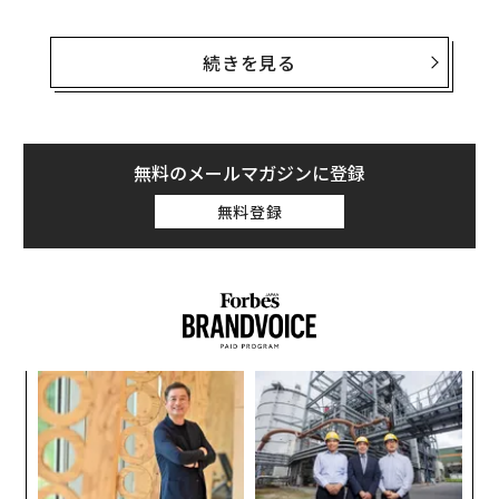
2011年に始まったこの取り組みにより、11年間で約4万4
000の団体に8億8000万ドル（約1160億円）以上の資金
続きを見る
を提供してきた。これは7万6000人以上の従業員が210
万時間以上もボランティア活動に従事してきた結果だ。
またアップルはこれに加えて非営利団体に数百万ドル
（数億円）の寄付も行っている。
無料のメールマガジンに登録
無料登録
2月に始まってしまったウクライナ侵攻後には、現地の人
道的活動を支援する団体に、従業員からの寄付金に2対1
の割合で上乗せするプログラムをスタート。現地のシェ
フが設立した非営利団体で、危機に瀕した人々に食事を
提供するWorld Central Kitchen（WCK）を行うなど団体
に直接寄付もしている。侵略の翌日以降、WCKは該当地
創業
「
域8カ国で1億7700万食以上を提供してきた。
シン
左右
超え
T
ア
日
の
た