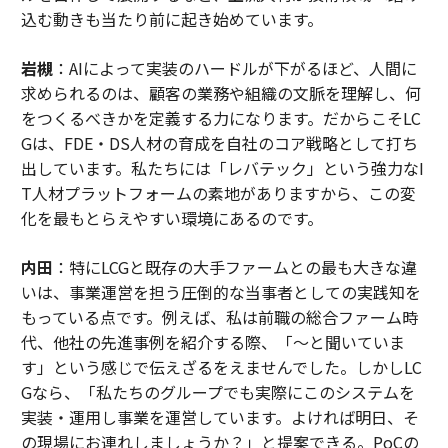
込む動きも当たり前に起き始めています。
岩槻
：AIによって実装のハードルが下がるほど、人間に
求められるのは、顧客の業務や組織の文脈を理解し、何
をつくるべきかを定義する力になります。だからこそLC
Gは、FDE・DS人材の育成を自社のコア戦略として打ち
出しています。私たちには「レバテック」という強力なI
T人材プラットフォームの素地がありますから、この変
化を最もとらえやすい環境にあるのです。
内田
：特にLCGと既存の大手ファームとの最も大きな違
いは、事業運営を担う圧倒的な当事者としての実践知を
もっている点です。例えば、私は前職の総合ファーム時
代、他社の先進事例を紹介する際、「〜と聞いていま
す」という感じで伝えざるをえませんでした。しかしLC
Gなら、「私たちのグループでも実際にこのシステムを
実装・運用し事業を運営しています。よければ明日、そ
の現場にお連れしましょうか？」と提案できる。PoCの