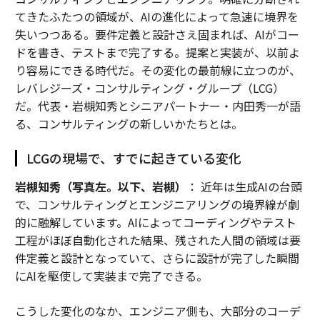
てきたふたつの領域が、AIの進化によって急速に境界を
失いつつある。要件定義と設計さえ固まれば、AIがコー
ドを書き、テストまで完了する。提案と実装が、以前よ
り容易にできる時代だ。その変化の最前線に立つのが、
レバレジーズ・コンサルティング・グループ（LCG）
だ。代表・岩槻知秀とシニアパートナー・内田秀一が語
る、コンサルティングの新しいかたちとは。
LCGの現場で、すでに起きている変化
岩槻知秀（写真左。以下、岩槻）
： 近年は生成AIの台頭
で、コンサルティングとエンジニアリングの境界線が劇
的に融解しています。AIによってコーディングやテスト
工程がほぼ自動化された結果、残された人間の領域は要
件定義と設計となっていて、さらに設計が完了した瞬間
にAIを駆使して実装まで完了できる。
こうした変化のなか、エンジニア側も、大部分のコーデ