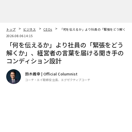
トップ
ビジネス
CEOs
「何を伝えるか」より社員の「緊張をどう解くか」
2026.08.06 14:15
「何を伝えるか」より社員の「緊張をどう
解くか」、経営者の言葉を届ける聞き手の
コンディション設計
鈴木義幸 | Official Columnist
コーチ・エイ取締役 会長、エグゼクティブコーチ
著者フォロー
記事を保存
Shutterstock.com
言葉を尽くし、メッセージの完成度を上げても、なぜか
それを聞く社員の反応は薄いまま——そんな経験がある