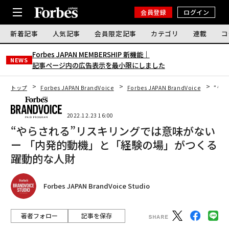
会員登録
ログイン
新着記事
人気記事
会員限定記事
カテゴリ
連載
コ
Forbes JAPAN MEMBERSHIP 新機能｜
NEWS
記事ページ内の広告表示を最小限にしました
トップ
Forbes JAPAN BrandVoice
Forbes JAPAN BrandVoice
“や
2022.12.23 16:00
“やらされる”リスキリングでは意味がない
ー 「内発的動機」と「経験の場」がつくる
躍動的な人財
Forbes JAPAN BrandVoice Studio
著者フォロー
記事を保存