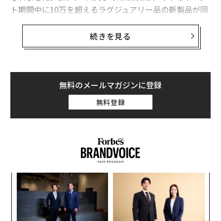
ト期間中に10万を超えるラグジュアリー品の新製品が同
社のプラットフォームで発売されたとし、JD.comはイ
ベント期間中に2千万以上の新製品が同社のプラットフ
続きを見る
ォーム上で発売されたと報告しています。
また、JD.comは、79％の消費者がこれら新製品に強い
興味を示したとし、世界中のブランドや小売業者にとっ
無料のメールマガジンに登録
てこうした新製品の発売がいかに重要であるかが分かり
無料登録
ました。
本稿では、2022年のシングルズデーに登場した新製品、
新規参加企業、新トレンド（特にAlibabaとJD.comのプ
ラットフォームに登場した新製品）について、そして、
それらが中国で進行中の小売テーマとどのように関連し
ィン
ア
ているかについての考察を行っています。
ズが
の
ムの
た
“
新規参加企業
シ