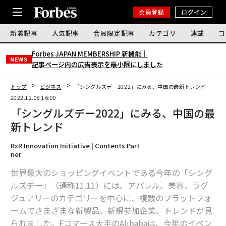
会員登録
ログイン
新着記事
人気記事
会員限定記事
カテゴリ
連載
コ
Forbes JAPAN MEMBERSHIP 新機能｜
NEWS
記事ページ内の広告表示を最小限にしました
トップ
ビジネス
「シングルズデー2022」にみる、中国の最新トレンド
2022.12.08 16:00
「シングルズデー2022」にみる、中国の最
新トレンド
RxR Innovation Initiative | Contents Part
ner
世界最大のショッピングイベントである今年の「シング
ルズデー」（通称11.11）には、アパレル、美容、ラグ
ジュアリーのカテゴリーを中心に、複数のプラットフォ
ームでさまざまな新製品、新規参加企業、トレンドが見
られました。Eコマース大手のAlibabaは、今年のイベン