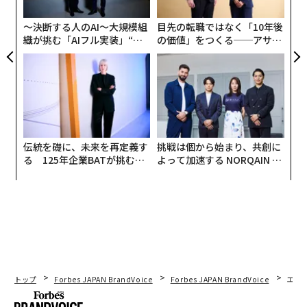
グ
〜決断する人のAI〜大規模組
目先の転職ではなく「10年後
織が挑む「AIフル実装」“使
の価値」をつくる──アサイ
1. Alibaba
う”企業から“動く”企業へ【N
ンの長期伴走型支援とは
TTドコモビジネス×PwC】
Alibabaは今年のシングルズデーで約7万人の新規参加者
を獲得し、エコとラグジュアリーの分野に成長の軸をお
きました。ラグジュアリー分野では、Amiri、Berluti、
Brunello Cucinelli、Bulgari、Lemaire、Moncler、Pro
伝統を礎に、未来を再定義す
挑戦は個から始まり、共創に
る 125年企業BATが挑むス
よって加速する NORQAIN JA
enza Schoulerが新たに参加し、ラグジュアリー宝飾品
モークレスな未来
PAN 特別座談会
ブランドのBvlgariとMessikaも初参加しました。ラグジ
ュアリーブランドはイベント期間中全体で、Alibabaのプ
ラットフォーム上で10万点以上の新商品を発売しまし
た。
トップ
Forbes JAPAN BrandVoice
Forbes JAPAN BrandVoice
エレ