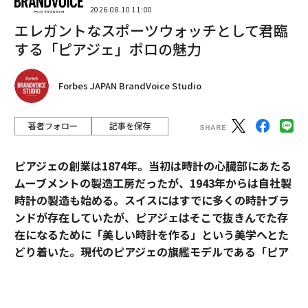
2026.08.10 11:00
エレガントなスポーツウォッチとして君臨
する「ピアジェ」ポロの魅力
Forbes JAPAN BrandVoice Studio
著者フォロー
記事を保存
ピアジェの創業は1874年。当初は時計の心臓部にあたる
ムーブメントの製造工房だったが、1943年からは自社製
時計の製造も始める。スイスにはすでに多くの時計ブラ
ンドが存在していたが、ピアジェはそこで抜きんでた存
在になるために「美しい時計を作る」という美学へとた
Berluti（左）とMoncler（右）のTmall上の旗艦店
どり着いた。現代のピアジェの旗艦モデルである「ピア
出典：Tmall
ジェ ポロ」は、美学を貫いたピアジェの歴史と、その魅
力が詰まっている。
他のカテゴリーに比べ、ラグジュアリーブランドはAliba
baが新しく立ち上げた没入型テクノロジーをより活用