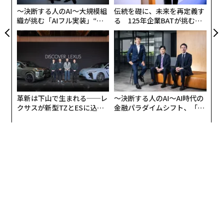
が
〜決断する人のAI〜大規模組
伝統を礎に、未来を再定義す
織が挑む「AIフル実装」“使
る 125年企業BATが挑むス
最新号の購入はこちらから
う”企業から“動く”企業へ【N
モークレスな未来
TTドコモビジネス×PwC】
メンバーシップに登録する
革新は下山で生まれる──レ
〜決断する人のAI〜AI時代の
クサスが新型TZとESに込め
金融パラダイムシフト、「超
関連記事
た「DISCOVER」の哲学
個別化」の核心 【MUFG×ウ
ェルスナビ×PwC】
ウクライナ海軍歩兵隊対ロシア空挺隊、1つの村をめぐる激戦が南部のカギ
を握る
ウクライナの反撃が強まる中、ロシア空軍は「身動き取れない」
ロシアの核攻撃は黒海の島が標的になる可能性、専門家が警告
ロシア軍、わずか1、2日訓練しただけの召集兵を前線に送り込んでいる