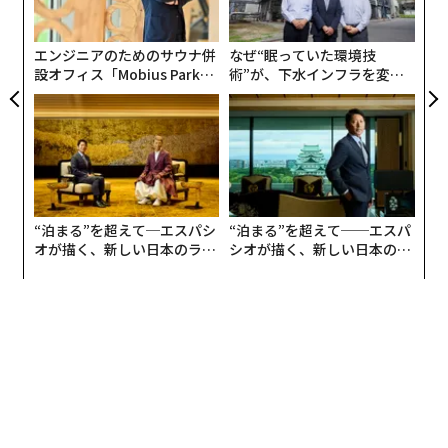
グ
2026年9月号発売中
実
全
エンジニアのためのサウナ併
なぜ“眠っていた環境技
設オフィス「Mobius Park」
術”が、下水インフラを変え
最新号の購入はこちらから
がオープン──タマディック
たのか──産総研×月島JFE
が健康経営を徹底する理由
アクアソリューションの10年
メンバーシップに登録する
“泊まる”を超えて─エスパシ
“泊まる”を超えて──エスパ
オが描く、新しい日本のラグ
シオが描く、新しい日本のラ
関連記事
ジュアリー（中編）
グジュアリー（前編）
ウクライナの反撃が強まる中、ロシア空軍は「身動き取れない」
ロシア軍、誤って自国の最新戦闘機Su-34を撃墜か
ロシア軍、わずか1、2日訓練しただけの召集兵を前線に送り込んでいる
コロナ後も「二度と戻ってこない」職業とは？