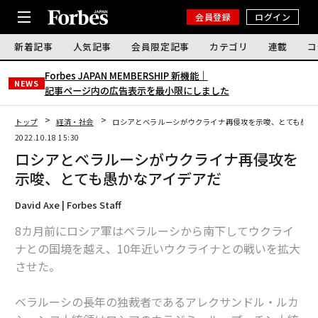
会員登録
ログイン
新着記事
人気記事
会員限定記事
カテゴリ
連載
コ
Forbes JAPAN MEMBERSHIP 新機能｜
NEWS
記事ページ内の広告表示を最小限にしました
トップ
経済・社会
ロシアとベラルーシがウクライナ再侵攻を示唆、とても愚か
2022.10.18 15:30
ロシアとベラルーシがウクライナ再侵攻を
示唆、とても愚かなアイデアだ
David Axe | Forbes Staff
8カ月前にロシア軍はベラルーシから南下してウクライ
ナとの国境を越え、10年近いウクライナとの戦いを拡大
させた。
ベラルーシの長年の独裁者であるアレクサンドル・ルカ