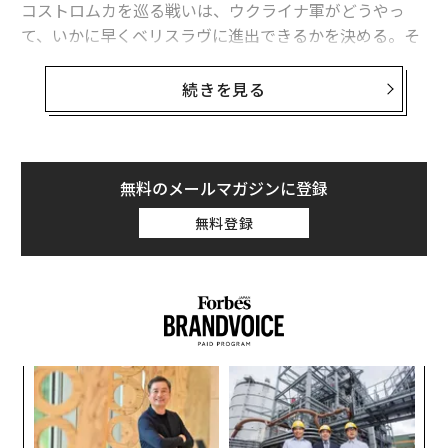
コストロムカを巡る戦いは、ウクライナ軍がどうやっ
て、いかに早くベリスラヴに進出できるかを決める。そ
こは、ロシア軍がウクライナのヘルソン州南部東側で最
後の抵抗を見せる可能性が最も高い、川沿いの開拓地
続きを見る
だ。
先週末ネットに公開された劇的な動画は、ウクライナの
第35海軍歩兵旅団とみられる海軍歩兵隊が、ウクライナ
無料のメールマガジンに登録
の穀倉地帯であるヘルソンの戦地に並ぶ狭い森林帯の隠
無料登録
れ場所から出てくる様子を映し出していた。海兵隊は整
列して前進し、T-64戦車列を先頭に、歩兵輸送車キル
ピ、偵察戦闘車（BRDM）らが続いた。
ア
翻訳＝高橋信夫
の
た
内