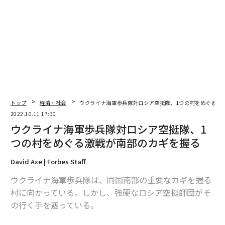
ロシア軍、誤って自国の最新戦闘機Su-34を撃墜か
advertisement
トップ
経済・社会
ウクライナ海軍歩兵隊対ロシア空挺隊、1つの村をめぐる激
2022.10.11 17:30
ウクライナ海軍歩兵隊対ロシア空挺隊、1
つの村をめぐる激戦が南部のカギを握る
David Axe | Forbes Staff
ウクライナ海軍歩兵隊は、同国南部の重要なカギを握る
村に向かっている。しかし、強硬なロシア空挺師団がそ
の行く手を遮っている。