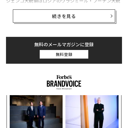
シェンコ大統領はロシアのウラジミール・プーチン大統
領と親しい関係にあるが、そのベラルーシから進軍した
ロシア軍の大隊はわずか約105キロ先のウクライナの首
続きを見る
都キーウを目指して南下した。
だがロシア軍はキーウにたどり着かなかった。一般道路
や高速道路を進むにつれて戦力は落ちていった。ミサイ
無料のメールマガジンに登録
ルを打ち続けるウクライナ歩兵の機動部隊の執拗な攻撃
無料登録
で補給線が絶たれ、ロシア軍は失速し、そして崩れた。
その後、ベラルーシに退却し、ロシアはウクライナ東部
と南部の前線に軍隊を再配備した。
“
翻訳＝溝口慈子
オ
ジ
エ
設オ
2026年9月号発売中
が