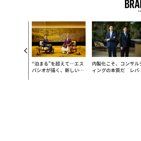
“泊まる”を超えて─エス
内製化こそ、コンサル
パシオが描く、新しい日
ィングの本質だ レバ
本のラグジュアリー（中
ジーズが実践する、次
編）
代ファームの全貌