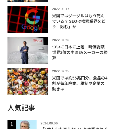
2022.06.17
米国ではグーグルはもう死ん
でいる？ SEOは検索業界をど
う「蝕む」か
2022.07.26
ついに日本に上陸 時価総額
世界3位の中国EVメーカーの勝
算
2022.07.25
米国では約55兆円分、食品の4
割が毎年廃棄、税制や企業の
動きは
人気記事
2026.08.06
「1サトシも売らない」と主張のセイ