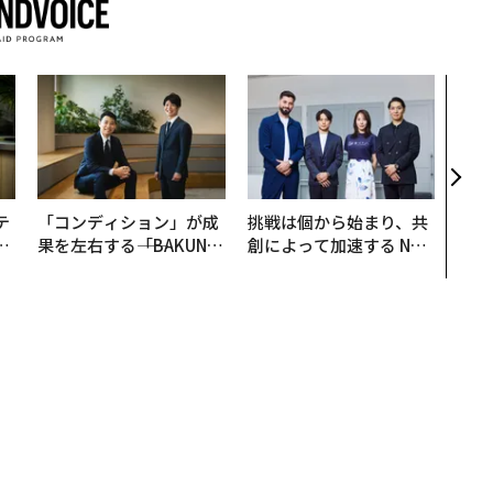
「老
創業
カク
る、
テ
「コンディション」が成
挑戦は個から始まり、共
レ
果を左右する――「BAKUN
創によって加速する NOR
世
E」のTENTIALが支える
QAIN JAPAN 特別座談会
「挑戦者の明日」