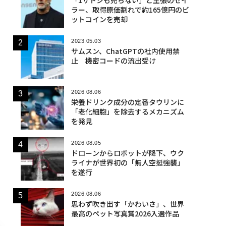
ラー、取得原価割れで約165億円のビ
ットコインを売却
2023.05.03
サムスン、ChatGPTの社内使用禁
止 機密コードの流出受け
2026.08.06
栄養ドリンク成分の定番タウリンに
「老化細胞」を除去するメカニズム
を発見
2026.08.05
ドローンからロボットが降下、ウク
ライナが世界初の「無人空挺強襲」
を遂行
2026.08.06
思わず吹き出す「かわいさ」、世界
最高のペット写真賞2026入選作品