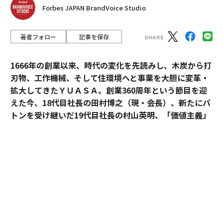
Forbes JAPAN BrandVoice Studio
著者フォロー
記事を保存
1666年の創業以来、時代の変化を先読みし、木炭から打
刃物、工作機械、そして住環境へと事業を大胆に変革・
拡大してきたＹＵＡＳＡ。創業360周年という節目を迎
えた今、18代目社長の田村博之（現・会長）、新たにバ
トンを受け継いだ19代目社長の村山英明、「価値主義」
を掲げて企業変革に伴走するカクシンCEO・田尻望が、
AIを超える「人の提供価値」と、持続的な成長を支える
組織変革の本質に迫る。
カクシン CEO 田尻 望
（以下、
田尻
）：私たちカクシン
は「付加価値経営」と「感動こそ価値の源泉」を掲げて
います。あらゆる事業の最終目的は、人の心を動かす
「感動」を生み出し続けることにあるからです。