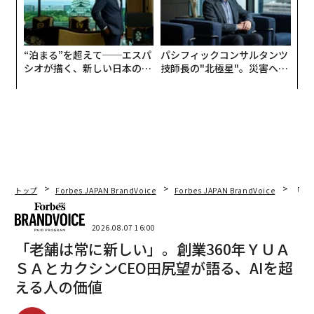
“泊まる”を超えて──エスパ
パシフィックコンサルタンツ
シオが描く、新しい日本のラ
技師長の"北極星"。災害への
グジュアリー（前編）
無力感を乗り越え見つけた、
防災一筋20年の答え
トップ
Forbes JAPAN BrandVoice
Forbes JAPAN BrandVoice
「老
2026.08.07 16:00
「老舗は常に新しい」。創業360年ＹＵＡ
ＳＡとカクシンCEO田尻望が語る、AIを超
える人の価値