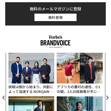
無料のメールマガジンに登録
無料登録
模組
A
“使
顧客
【N
pa
エ
C】
な
チ
ェ
挑戦は個から始まり、共創に
アフリカの農村の通信、小1
よって加速する NORQAIN JA
の壁。2人の挑戦者が手にし
PAN 特別座談会
た「次なる武器」