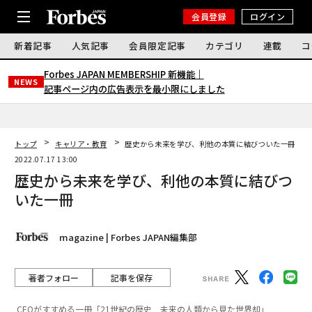
会員登録
ログイン
新着記事
人気記事
会員限定記事
カテゴリ
連載
コ
Forbes JAPAN MEMBERSHIP 新機能｜
NEWS
記事ページ内の広告表示を最小限にしました
トップ
キャリア・教育
歴史から未来を学び、利他の本質に結びついた一冊
2022.07.17 13:00
歴史から未来を学び、利他の本質に結びつ
いた一冊
magazine | Forbes JAPAN編集部
著者フォロー
記事を保存
CEOがすすめる一冊「21世紀の歴史 未来の人類から見た世界却」