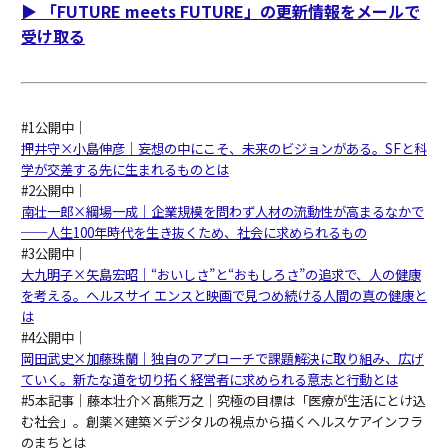
▶︎ 「FUTURE meets FUTURE」の更新情報をメールで
受け取る
#1公開中｜
押井守×小島伸彦｜妄想の中にこそ、未来のビジョンがある。SFと科
学が交差する先に生まれるものとは
#2公開中｜
南壮一郎×綱場一成｜企業規模を問わず人材の流動性が高まるなかで
──人生100年時代を生き抜くため、社会に求められるもの
#3公開中｜
大九明子×矢島宏昭｜“おいしさ”と“おもしろさ”の追求で、人の健康
を考える。ヘルスサイ エンスと映画で見つめ続ける人間の真の健康と
は
#4公開中｜
岡田武史×加藤珠蘭｜独自のアプローチで課題解決に取り組み、広げ
ていく。新たな道を切り拓く経営者に求められる意志と行動とは
#5本記事｜藤本壮介×髙熊万之｜究極の目標は「医療が生活にとけ込
む社会」。創薬×建築×デジタルの視点から描くヘルスケアインフラ
のまちとは