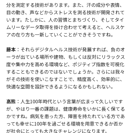
分を測定する技術があります。また、汗の成分や表情、
目の動き、声などからストレスを測る技術が開発されて
います。たしかに、人の習慣とまちづくり、そしてタイ
ムリーなデータ取得を掛け合わせて考えると、ヘルスケ
アの在り方も一新していくことができそうですね。
藤本
：それらデジタルヘルス技術が発展すれば、負のオ
ーラが出ている場所や建物、もしくは反対にリラックス
度や集中力を高める環境など、ポジティブ指数を可視化
することもできるのではないでしょうか。さらには我々
がその技術を使いこなすことで、精度高く、効率的に、
快適な空間を設計できるようになるかもしれない。
髙熊
：人生100年時代という言葉が広まって久しいです
が、やはり一番の課題は、健康寿命をいかに長く保てる
かですね。病気を患った方、障害を持たれている方であ
っても幸せに100年を過ごせる環境を用意できるか否か
が社会にとっても大きなチャレンジになります。