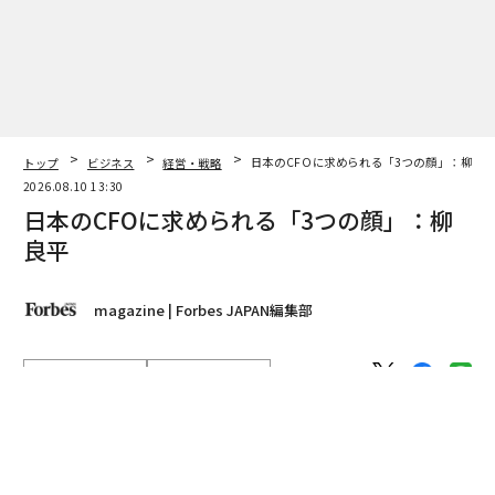
トップ
ビジネス
経営・戦略
日本のCFOに求められる「3つの顔」：柳良
2026.08.10 13:30
日本のCFOに求められる「3つの顔」：柳
良平
magazine | Forbes JAPAN編集部
著者フォロー
記事を保存
柳良平
「守り」を司り「攻め」にも携わる。そして、CEOの最
強のパートナーでもある。元エーザイCFOの柳良平が語