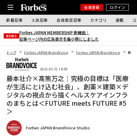
会員登録
ログイン
新着記事
人気記事
会員限定記事
カテゴリ
連載
コ
Forbes JAPAN MEMBERSHIP 新機能｜
NEWS
記事ページ内の広告表示を最小限にしました
トップ
Forbes JAPAN BrandVoice
Forbes JAPAN BrandVoice
藤本壮
2022.05.31 16:00
藤本壮介×髙熊万之｜究極の目標は「医療
が生活にとけ込む社会」。創薬×建築×デ
ジタルの視点から描くヘルスケアインフラ
のまちとは＜FUTURE meets FUTURE #5
＞
Forbes JAPAN BrandVoice Studio