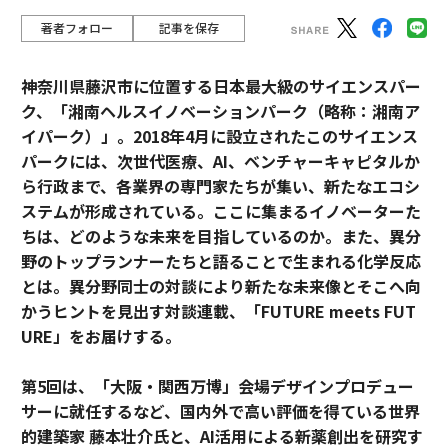
著者フォロー
記事を保存
神奈川県藤沢市に位置する日本最大級のサイエンスパー
ク、「湘南ヘルスイノベーションパーク（略称：湘南ア
イパーク）」。2018年4月に設立されたこのサイエンス
パークには、次世代医療、AI、ベンチャーキャピタルか
ら行政まで、各業界の専門家たちが集い、新たなエコシ
ステムが形成されている。ここに集まるイノベーターた
ちは、どのような未来を目指しているのか。また、異分
野のトップランナーたちと語ることで生まれる化学反応
とは。異分野同士の対談により新たな未来像とそこへ向
かうヒントを見出す対談連載、「FUTURE meets FUT
URE」をお届けする。
第5回は、「大阪・関西万博」会場デザインプロデュー
サーに就任するなど、国内外で高い評価を得ている世界
的建築家 藤本壮介氏と、AI活用による新薬創出を研究す