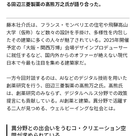
る田辺三菱製薬の髙熊万之氏が語り合った。
藤本壮介氏は、フランス・モンペリエの住宅や飛騨高山
大学（仮称）など数々の設計を手掛け、多様性を内包し
たその建築に多くの人々が魅了されている。2025年開催
予定の「大阪・関西万博」会場デザインプロデューサー
に就任するなど、国内外からのオファーが絶えない現代
日本で今最も注目を集める建築家だ。
一方今回対談するのは、AIなどのデジタル技術を用いた
創薬研究を行う、田辺三菱製薬の髙熊万之氏。髙熊氏
は、創薬研究のみならず、デジタルヘルス分野での政策
提言にも貢献している。AI創薬と建築。異分野で活躍す
る二人が見つめる、ウェルビーイングな社会とは。
異分野との出会いをうむコ・クリエーション空
間が求められている