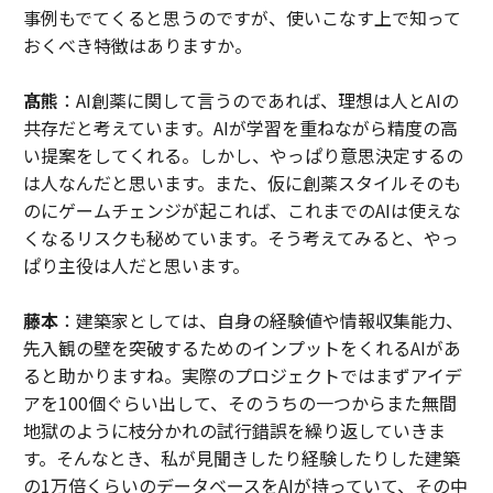
事例もでてくると思うのですが、使いこなす上で知って
おくべき特徴はありますか。
髙熊
：AI創薬に関して言うのであれば、理想は人とAIの
共存だと考えています。AIが学習を重ねながら精度の高
い提案をしてくれる。しかし、やっぱり意思決定するの
は人なんだと思います。また、仮に創薬スタイルそのも
のにゲームチェンジが起これば、これまでのAIは使えな
くなるリスクも秘めています。そう考えてみると、やっ
ぱり主役は人だと思います。
藤本
：建築家としては、自身の経験値や情報収集能力、
先入観の壁を突破するためのインプットをくれるAIがあ
ると助かりますね。実際のプロジェクトではまずアイデ
アを100個ぐらい出して、そのうちの一つからまた無間
地獄のように枝分かれの試行錯誤を繰り返していきま
す。そんなとき、私が見聞きしたり経験したりした建築
の1万倍くらいのデータベースをAIが持っていて、その中