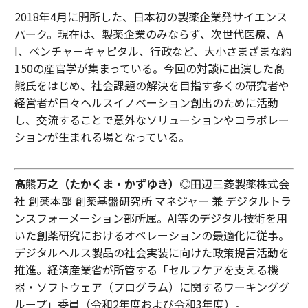
2018年4月に開所した、日本初の製薬企業発サイエンス
パーク。現在は、製薬企業のみならず、次世代医療、A
I、ベンチャーキャピタル、行政など、大小さまざまな約
150の産官学が集まっている。今回の対談に出演した髙
熊氏をはじめ、社会課題の解決を目指す多くの研究者や
経営者が日々ヘルスイノベーション創出のために活動
し、交流することで意外なソリューションやコラボレー
ションが生まれる場となっている。
髙熊万之（たかくま・かずゆき）
◎田辺三菱製薬株式会
社 創薬本部 創薬基盤研究所 マネジャー 兼 デジタルトラ
ンスフォーメーション部所属。AI等のデジタル技術を用
いた創薬研究におけるオペレーションの最適化に従事。
デジタルヘルス製品の社会実装に向けた政策提言活動を
推進。経済産業省が所管する「セルフケアを支える機
器・ソフトウェア（プログラム）に関するワーキンググ
ループ」委員（令和2年度および令和3年度）。