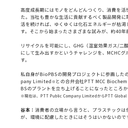
高度成長期にはモノをどんどんつくり、消費を活
た。当社も豊かな生活に貢献するべく製品開発に取
活を続ければ、ゆくゆくは化石エネルギーが枯渇
す。そこから始まったさまざまな試みが、約40年前
リサイクルを可能にし、GHG（温室効果ガス/二
にして生み出すかというチャレンジを、MCHCグル
す。
私自身がBioPBSの開発プロジェクトに参画したのは、
pany Limited
との合弁会社PTT MCC Bioche
※
BSのプラントを立ち上げることになったところか
※現在は、PTT Public Company LimitedからPTT Global 
谷本：
消費者の立場から言うと、プラスチックは
が、環境に配慮したときにはそうはいかないので