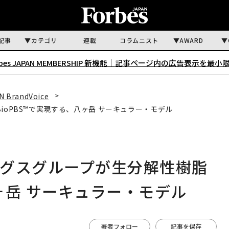
記事
カテゴリ
連載
コラムニスト
AWARD
rbes JAPAN MEMBERSHIP 新機能｜
記事ページ内の広告表示を最小
N BrandVoice
ioPBS™で実現する、八ヶ岳 サーキュラー・モデル
グスグループが生分解性樹脂
八ヶ岳 サーキュラー・モデル
著者フォロー
記事を保存