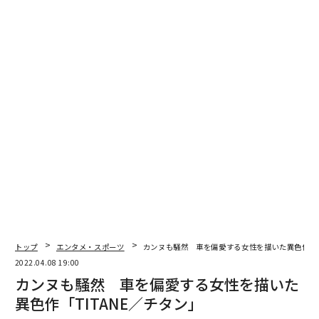
1989年公開の「ヘンリー五世」で映画監督にも進出。こ
の作品では主演と脚本も務め、早くもアカデミー賞の監
督賞と主演男優賞にノミネートされる。その後「ハムレ
ット」（1996年）など多数の作品で監督と俳優を兼任。
脚本も務めた「ハムレット」ではアカデミー賞の脚色賞
にノミネートされ、多彩な才能に注目が集まる。
俳優としてのみ出演する作品も多く、直近では「ダンケ
ルク」（2017年）や「TENET テネット」（2020年）な
どの話題作で重要な役を演じている。また監督だけの作
品としては、「マイティ・ソー」（2011年）や「シンデ
レラ」（2015年）などがあり、そのキャリアはシェイク
スピアから始まり、マーベル作品、ディズニー映画まで
幅広い分野にわたっている。
トップ
エンタメ・スポーツ
カンヌも騒然 車を偏愛する女性を描いた異色作「T
2022.04.08 19:00
「ナイル殺人事件」でも、2017年の「オリエント急行殺
カンヌも騒然 車を偏愛する女性を描いた
人事件」に続いて再び主演と監督を務めており、個性の
異色作「TITANE／チタン」
強い名探偵エルキュール・ポワロ役を印象深く演じなが