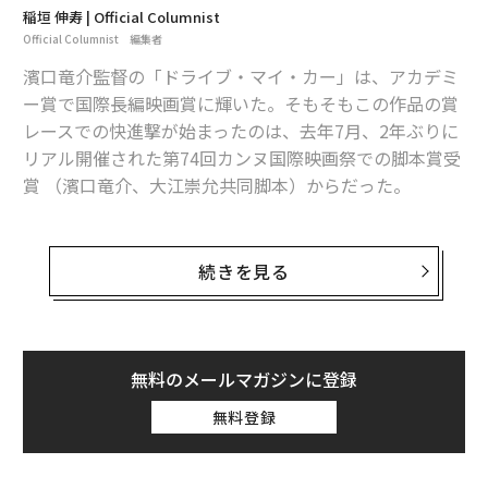
ら、アガサ・クリスティの代表作の映像化を見事に果た
稲垣 伸寿 | Official Columnist
している。
Official Columnist 編集者
濱口竜介監督の「ドライブ・マイ・カー」は、アカデミ
新たな趣向が加えられた「謎解
ー賞で国際長編映画賞に輝いた。そもそもこの作品の賞
次ページ ＞
き」
レースでの快進撃が始まったのは、去年7月、2年ぶりに
リアル開催された第74回カンヌ国際映画祭での脚本賞受
賞 （濱口竜介、大江崇允共同脚本）からだった。
1
2
3
日本映画としては初のカンヌ国際映画祭での脚本賞受賞
文＝稲垣伸寿
だったが、このとき、同じコンペティション部門で競
続きを見る
い、最高賞であるパルム・ドールを受賞したのが、フラ
2026年9月号発売中
ンスの女性監督ジュリア・デュクルノーの「TITANE／
チタン」という作品だ。
無料のメールマガジンに登録
最新号の購入はこちらから
女性監督のパルム・ドール受賞は、1993年の「ピアノ・
無料登録
レッスン」のジェーン・カンピオン以来2人目だった
が、それよりも話題を集めたのは、この受賞作の衝撃的
メンバーシップに登録する
な内容だった。