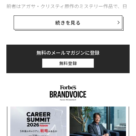
前者はアガサ・クリスティ原作のミステリー作品で、日
本公開は2月25日。後者はアカデミー賞で作品賞、監督
賞を含む7部門にノミネートされている注目作で、ちょ
続きを見る
うど1カ月後の3月25日の封切りとなる。
【関連特集】
アカデミー賞 2022
無料のメールマガジンに登録
「ナイル殺人事件」は、1937年のエジプトが主要な舞
無料登録
台。ナイル川を遡る豪華クルーズ船で起こる連続殺人事
件を、ギザのピラミッドやアブ・シンベル神殿などの風
光明媚な映像を織り交ぜながら描いた絢爛豪華な作品
だ。
一方、「ベルファスト」はタイトルが示す通り、1960年
“
代末の北アイルランド紛争で揺れる故郷の地を、少年の
オ
視点を通してモノクロームの力強い映像で描いたもの。
ジ
な
監督自身も「パーソナルな作品。私が愛した場所、愛し
術
た人たちの物語」と断言している。