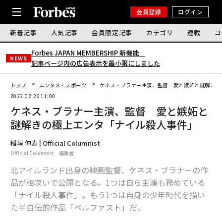
会員登録
ログイン
新着記事
人気記事
会員限定記事
カテゴリ
連載
コ
Forbes JAPAN MEMBERSHIP 新機能｜
NEWS
記事ページ内の広告表示を最小限にしました
トップ
エンタメ・スポーツ
ケネス・ブラナー主演、監督 愛と嫉妬と謎解きの
2022.02.26 11:00
ケネス・ブラナー主演、監督 愛と嫉妬と
謎解きの極上エンタ「ナイル殺人事件」
稲垣 伸寿 | Official Columnist
Official Columnist 編集者
北アイルランド出身の映画監督、ケネス・ブラナーの作
品が相次いで公開となる。1つは自ら主演も務めている
「ナイル殺人事件」。もう1つは自身の少年時代を描い
た半自伝的作品「ベルファスト」だ。