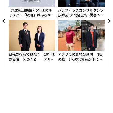
た
ア
〈7.25(土)開催〉5年後のキ
パシフィックコンサルタンツ
かたや極上のエンターテインメント、かたや賞レースで
ャリアに「戦略」はあるか。
技師長の"北極星"。災害への
も高い評価を得る作家性が色濃く反映された作品。対照
トップエグゼクティブのキャ
無力感を乗り越え見つけた、
的な2つの作品が、奇しくも日を置かず公開されること
リアに触れる1日│CAREER S
防災一筋20年の答え
UMMIT 2026
になったケネス・ブラナー監督だが、このことはまさに
彼が持つ多彩な才能を象徴していると言ってもよい。
シェイクスピアからディズニーまで
目先の転職ではなく「10年後
アフリカの農村の通信、小1
の価値」をつくる──アサイ
の壁。2人の挑戦者が手にし
ンの長期伴走型支援とは
た「次なる武器」
ケネス・ブラナー監督は、1960年に北アイルランドのベ
ルファストに生まれた。9歳のときイングランドに移住
して、王立演劇学校を主席で卒業。23歳でロイヤル・シ
ェイクスピア・カンパニーに入団、「ローレンス・オリ
ビエの再来」と呼ばれ、まず舞台俳優としてのキャリア
を重ねる。