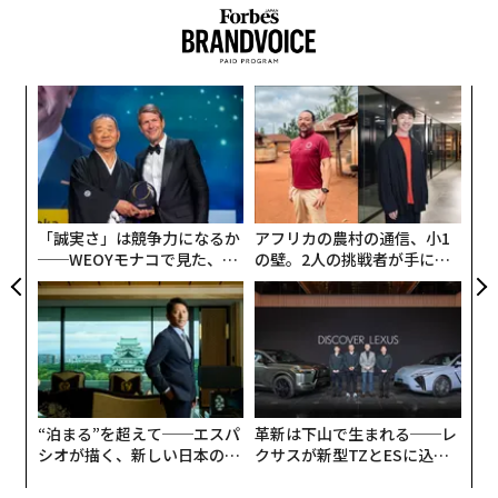
「TITANE／チタン」は、頭にチタンプレートが埋め込
まれ、それ以来「車」を性的な対象とするようになった
な
関連記事
女性の物語で、流血シーンなどショッキングな映像も多
術
く、映画祭の上映では退席者が続出したという。
た
アカデミー賞、「パワー・オブ・ザ・ドッグ」が大本命と言われるワケ
エ
ア
設オ
審査員長を努めた映画監督のスパイク・リーも「こんな
「ロード・オブ・ザ・リング: 力の指輪」 アマゾンが巨額を投じる新作の
が
作品は観たことがない」と評したほどの独創的な内容
魅力
が
「誠実さ」は競争力になるか
アフリカの農村の通信、小1
で、デュクルノー監督自らも「自分の作品はモンスタ
──WEOYモナコで見た、く
の壁。2人の挑戦者が手にし
家族でただ1人の健聴者 主人公が悩む音楽への夢 「コーダ あいのうた」
ー」と言い切るほど、これまでのカンヌ国際映画祭には
ら寿司の経営哲学
た「次なる武器」
なかった「怪物作」とも言われている。
アカデミー賞への期待も高まる 「ドライブ・マイ・カー」濱口竜介監督
の歩み
作品の前半はボディホラー？
たった5秒、文字だらけ。米国スーパーボウル中継中のCMが訴えたかった
こと
“泊まる”を超えて──エスパ
革新は下山で生まれる──レ
アレクシア（アガト・ルセル）は幼い頃、父親がハンド
タグ：
アカデミー賞
映画／ドラマ
アカデミー賞 2022
シオが描く、新しい日本のラ
クサスが新型TZとESに込め
ルを握る車に乗っていたとき自らの奔放な行動により交
グジュアリー（前編）
た「DISCOVER」の哲学