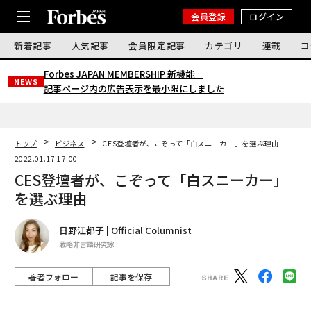
会員登録
ログイン
新着記事
人気記事
会員限定記事
カテゴリ
連載
コ
Forbes JAPAN MEMBERSHIP 新機能｜
NEWS
記事ページ内の広告表示を最小限にしました
トップ
ビジネス
CES登壇者が、こぞって「白スニーカー」を選ぶ理由
2022.01.17 17:00
CES登壇者が、こぞって「白スニーカー」
を選ぶ理由
日野江都子 | Official Columnist
戦略非言語研究家
著者フォロー
記事を保存