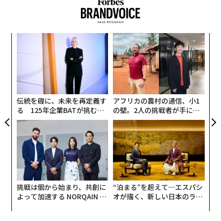
ィン
革
ズが
ク
ムの
た「
目
の
ン
伝統を礎に、未来を再定義す
アフリカの農村の通信、小1
る 125年企業BATが挑むス
の壁。2人の挑戦者が手にし
モークレスな未来
た「次なる武器」
挑戦は個から始まり、共創に
“泊まる”を超えて─エスパシ
よって加速する NORQAIN JA
オが描く、新しい日本のラグ
PAN 特別座談会
ジュアリー（中編）