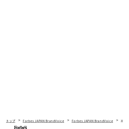
トップ
Forbes JAPAN BrandVoice
Forbes JAPAN BrandVoice
エレ