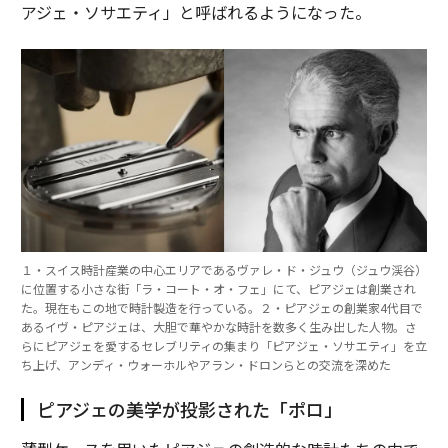
アジェ・ソサエティ」と呼ばれるようになった。
１・スイス時計産業の中心エリアであるヴァレ・ド・ジュウ（ジュウ渓谷）
に位置する小さな街「ラ・コート・オ・フェ」にて、ピアジェは創業され
た。現在もこの地で時計製造を行っている。２・ピアジェの創業家4代目で
あるイヴ・ピアジェは、大胆で華やかな時計を数多く生み出した人物。さ
らにピアジェを愛するセレブリティの集まり「ピアジェ・ソサエティ」を立
ち上げ、アンディ・ウォーホルやアラン・ドロンらとの交流を深めた
ピアジェの美学が投影された「ポロ」