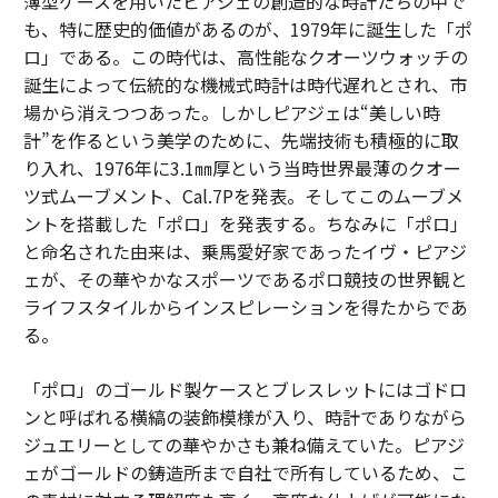
薄型ケースを用いたピアジェの創造的な時計たちの中で
も、特に歴史的価値があるのが、1979年に誕生した「ポ
ロ」である。この時代は、高性能なクオーツウォッチの
誕生によって伝統的な機械式時計は時代遅れとされ、市
場から消えつつあった。しかしピアジェは“美しい時
計”を作るという美学のために、先端技術も積極的に取
り入れ、1976年に3.1㎜厚という当時世界最薄のクオー
ツ式ムーブメント、Cal.7Pを発表。そしてこのムーブメ
ントを搭載した「ポロ」を発表する。ちなみに「ポロ」
と命名された由来は、乗馬愛好家であったイヴ・ピアジ
ェが、その華やかなスポーツであるポロ競技の世界観と
ライフスタイルからインスピレーションを得たからであ
る。
「ポロ」のゴールド製ケースとブレスレットにはゴドロ
ンと呼ばれる横縞の装飾模様が入り、時計でありながら
ジュエリーとしての華やかさも兼ね備えていた。ピアジ
ェがゴールドの鋳造所まで自社で所有しているため、こ