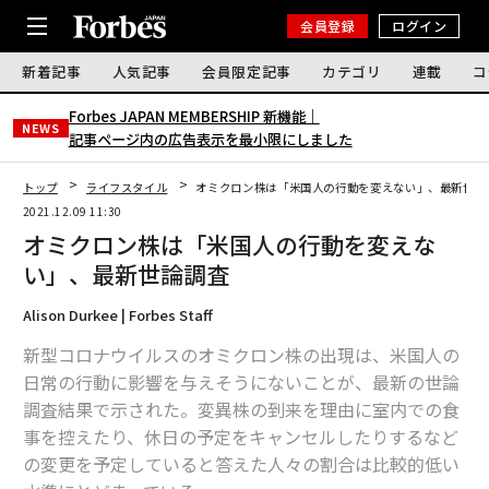
会員登録
ログイン
新着記事
人気記事
会員限定記事
カテゴリ
連載
コ
Forbes JAPAN MEMBERSHIP 新機能｜
NEWS
記事ページ内の広告表示を最小限にしました
トップ
ライフスタイル
オミクロン株は「米国人の行動を変えない」、最新世論
2021.12.09 11:30
オミクロン株は「米国人の行動を変えな
い」、最新世論調査
Alison Durkee | Forbes Staff
新型コロナウイルスのオミクロン株の出現は、米国人の
日常の行動に影響を与えそうにないことが、最新の世論
調査結果で示された。変異株の到来を理由に室内での食
事を控えたり、休日の予定をキャンセルしたりするなど
の変更を予定していると答えた人々の割合は比較的低い