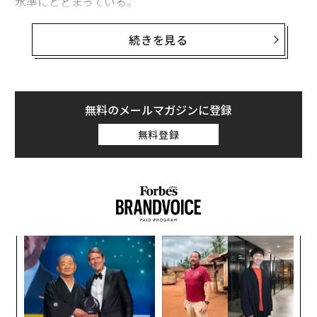
水準にとどまっている。
12月3日から6日にかけて、アクシオスとイプソスが米国
続きを見る
の成人1021人を対象に実施した調査によると、ほぼ全員
（94％）がオミクロン株について「聞いたことがある」
と回答したが、半数の47％がこの変異株について「ほと
んど何も知らない」と答えた。
無料のメールマガジンに登録
無料登録
また、オミクロン株の出現を受けて屋内や公共の場所で
常にマスクを着用すると答えた人は62％に達し、11月1
9〜22日の調査の数字の36％を大きく上回った。
ナ併
〜
k」
織
ック
う
「
由
T
左右
T