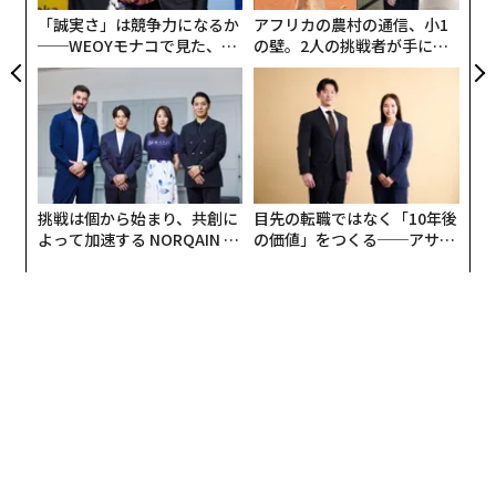
日
「誠実さ」は競争力になるか
アフリカの農村の通信、小1
──WEOYモナコで見た、く
の壁。2人の挑戦者が手にし
ら寿司の経営哲学
た「次なる武器」
挑戦は個から始まり、共創に
目先の転職ではなく「10年後
よって加速する NORQAIN JA
の価値」をつくる──アサイ
PAN 特別座談会
ンの長期伴走型支援とは