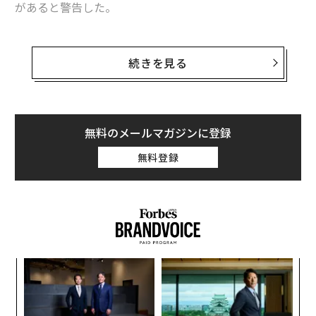
があると警告した。
夫婦でビジョンを作る「共同創業婚」のススメ｜イノベーターの妻たち
パウエル議長は、オミクロンの出現で「持続的な高イン
オミクロン変異株で水際対策強化。英国から帰国、「強制隔離」者の手記
フレの脅威」が増大していることを認め、物価上昇が来
続きを見る
年まで続くと予想していると述べた。さらに、オミクロ
中高年の筆者が、中国製スマートウォッチを手放せなくなった理由
ンによって「インフレの不確実性が高まる」ことは言う
までもなく、「雇用と経済活動のダウンサイド・リス
タグ：
新型コロナウイルス
ク」をもたらすと付け加えた。
無料のメールマガジンに登録
無料登録
パウエル議長はまた、12月に予定されているFOMCで、
advertisement
量的緩和の縮小（テーパリング）ペースの加速を議論す
ると述べた。この発言を受けて、株式市場ではダウ工業
株30種平均が600ポイント（1.6％）近く下落した。
創業
A
シン
顧客
超え
pa
ア
な