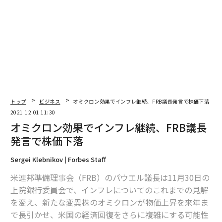
編集＝上田裕資
2026年9月号発売中
最新号の購入はこちらから
トップ
ビジネス
オミクロン効果でインフレ継続、FRB議長発言で株価下落
メンバーシップに登録する
2021.12.01 11:30
オミクロン効果でインフレ継続、FRB議長
発言で株価下落
Sergei Klebnikov | Forbes Staff
関連記事
米連邦準備理事会（FRB）のパウエル議長は11月30日の
オミクロン効果でインフレ継続、FRB議長発言で株価下落
上院銀行委員会で、インフレについてのこれまでの見解
を変え、新たな変異株のオミクロンが物価上昇を来年ま
株価揺らすオミクロン株、それでもアナリストがS&amp;P500に強気な理
で長引かせ、米国の経済回復をさらに複雑にする可能性
由