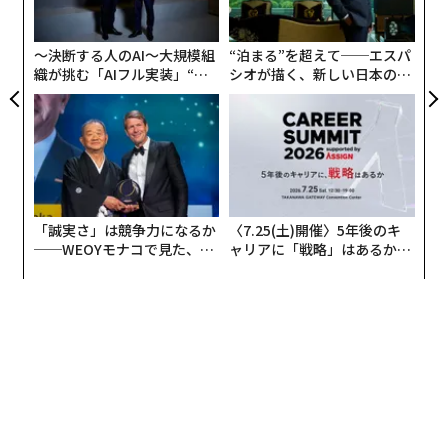
の
た
〜決断する人のAI〜大規模組
“泊まる”を超えて──エスパ
織が挑む「AIフル実装」“使
シオが描く、新しい日本のラ
う”企業から“動く”企業へ【N
グジュアリー（前編）
TTドコモビジネス×PwC】
「誠実さ」は競争力になるか
〈7.25(土)開催〉5年後のキ
──WEOYモナコで見た、く
ャリアに「戦略」はあるか。
ら寿司の経営哲学
トップエグゼクティブのキャ
リアに触れる1日│CAREER S
UMMIT 2026