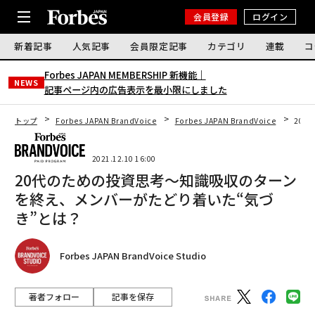
会員登録
ログイン
新着記事
人気記事
会員限定記事
カテゴリ
連載
コ
Forbes JAPAN MEMBERSHIP 新機能｜
NEWS
記事ページ内の広告表示を最小限にしました
トップ
Forbes JAPAN BrandVoice
Forbes JAPAN BrandVoice
20
2021.12.10 16:00
20代のための投資思考〜知識吸収のターン
を終え、メンバーがたどり着いた“気づ
き”とは？
Forbes JAPAN BrandVoice Studio
著者フォロー
記事を保存