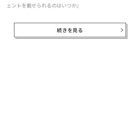
ェントを載せられるのはいつか」
これは最初に問うべき問いではない。
続きを見る
エージェントが有用ではないからではない。有用であ
る。仕訳を起案し、発注書を準備し、例外処理を回付で
きるソフトウェアは、バックオフィス部門の働き方を変
え得る。しかし、業務オペレーションにおいては、行動
できる能力よりも、その行動がなぜ正しかったのかを証
明できる能力の方が重要である。
エンタープライズAIには、エージェント層の前にエビデ
ンス層が必要だ。
エージェント層は、レコードの更新、承認の回付、ドキ
ュメントの準備、次のステップの推奨といった「実行
（アクション）」を担う。一方、エビデンス層は、関連
する事実の収集、その出所の追跡、情報源間の矛盾の解