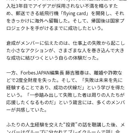
入社3年目でアイデアが採用されない不満を晴らすた
め、郵送できる紙飛行機「flying card」を開発し、それ
をきっかけに海外へ留職した。そして、帰国後は国家プ
ロジェクトを手がけるまでに成功したという。
倉成がメンバーに伝えたのは、仕事上の失敗から起こし
た小さなアクションが、さまざまな人を巻き込んで大き
な成功に結びつくという自らの体験だった。
一方、ForbesJAPAN編集長 藤吉雅春は、離婚や詐欺な
どで2度全財産を失った。そして、「失敗は未来を先に
経験することであり、成功の伏線だ」という学びを得た
という。「一歩踏み出して失敗した者は周りの人たちが
応援したくなるものだ」という箴言には、多くのメンバ
ーが共感していた。
ふたりの人生経験を交えた“投資”の話を聴講した後、メ
ンバーはグループに分かれてブレイクルームで話し合