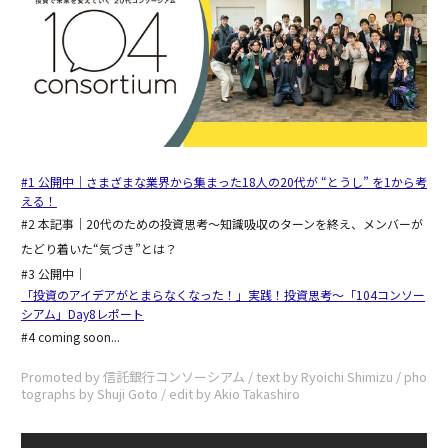
#1 公開中｜さまざまな業界から集まった18人の20代が “とうし” を1から考
える！
#2 本記事｜20代のための投資思考〜知識吸収のターンを終え、メンバーが
たどり着いた“気づき”とは？
#3 公開中｜
「投資のアイデアがとまらなくなった！」実践！投資思考〜「104コンソー
シアム」Day8レポート
#4 coming soon...
Promoted by 信託銀行コンソーシアム / text by Ryoichi Shimizu / pho
tographs by Shuji Goto / edit by Akio Takashiro