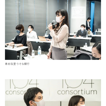
青 紗友里 りそな銀行