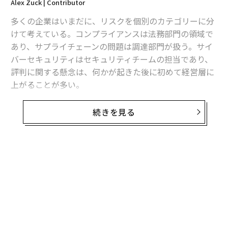
Alex Zuck | Contributor
多くの企業はいまだに、リスクを個別のカテゴリーに分
けて考えている。コンプライアンスは法務部門の領域で
あり、サプライチェーンの問題は調達部門が扱う。サイ
バーセキュリティはセキュリティチームの担当であり、
評判に関する懸念は、何かが起きた後に初めて経営層に
上がることが多い。
しかし現実には、ビジネスはそのようには動いていな
続きを見る
い。所有構造、サプライヤー、物流ネットワーク、金融
関係、世間の認識、規制上のエクスポージャー、事業継
続性——これらはすべて相互に影響し合っている。ある
領域での混乱が、その領域内にとどまることは稀であ
る。
長い間、組織はこれを実務上の限界として受け入れてき
た。動く要素の数があまりにも多く、人間のチームが継
続的に監視し、有意義な形で結びつけるには限界があっ