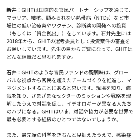
新井
：GHITは国際的な官民パートナーシップを通じて、
マラリア、結核、顧みられない熱帯病（NTDs）など市
場性の低い治療薬やワクチン、診断薬の開発への投資
（もしくは「資金拠出」）をしています。石井先生には
2018年から、GHITの選考委員として投資案件の審査を
お願いしています。先生の目からご覧になって、GHITは
どんな組織だと思われますか。
石井
：GHITのような官民ファンドの醍醐味は、グロー
バルな視点から官民を超えたチームづくりを推進し、マ
ネジメントすることにあると思います。現場を知り、病
気を知り、さまざまなセクターのミッションや戦略を理
解したうえで対話を促し、イデオロギーが異なる人たち
のハブになる。GHITはいま、対話や協力が必要な世界で
最も必要とする組織のひとつではないでしょうか。
また、最先端の科学をきちんと見据えたうえで、感染症