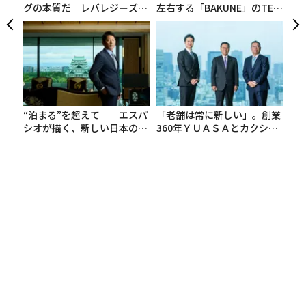
グの本質だ レバレジーズが
左右する――「BAKUNE」のTEN
企業のアイデンティティを確立することは一見単純に聞
実践する、次世代ファームの
TIALが支える「挑戦者の明
全貌
日」
こえるが、現代の商取引の実態を考慮し始めると事情は
変わる。企業の所有者は変わる。ペーパーカンパニーは
実質的所有者を見えにくくする。不正な企業が正規の企
業を模倣する。記録は法域やデータソースをまたいで分
断されている。
“泊まる”を超えて──エスパ
「老舗は常に新しい」。創業
シオが描く、新しい日本のラ
360年ＹＵＡＳＡとカクシン
事業体とアイデンティティのリスクとは、法的存在、所
グジュアリー（前編）
CEO田尻望が語る、AIを超え
有、支配、権限を確信をもって確立するプロセスであ
る人の価値
る。これはKYC(顧客確認)やKYB(事業者確認)のプロセ
ス、サプライヤー検証、さらに近年では組織に代わって
行動する自律型エージェントの検証を支える。以降のす
べては、この層を正しく整えることにかかっている。
2. コンプライアンスとエクスポージャーのリス
ク
組織がある企業を確実に特定した後、次の問いは、その