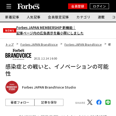
会員登録
ログイン
新着記事
人気記事
会員限定記事
カテゴリ
連載
コ
Forbes JAPAN MEMBERSHIP 新機能｜
NEWS
記事ページ内の広告表示を最小限にしました
トップ
Forbes JAPAN BrandVoice
Forbes JAPAN BrandVoice
感染
2021.12.14 16:00
感染症との戦いと、イノベーションの可能
性
Forbes JAPAN BrandVoice Studio
著者フォロー
記事を保存