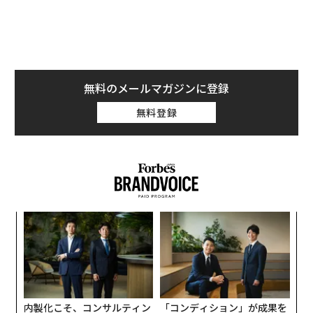
たためである。
変化したのは、これらの関係性が変化していく様子を観
察できるようになったことだ。AIと、継続的に更新され
る商用データ、そして大規模な企業関係マッピングが組
無料のメールマガジンに登録
み合わさることで、相互につながる企業や市場をリスク
無料登録
がどのように伝播していくかを、これまで実現が難しか
った可視性の水準で追跡できるようになった。
この視野の広がりにより、リスクに対する理解のあり方
も変わる。AI時代における企業リスクを理解するための
より包括的なフレームワークは、以下の5つの次元から
始まる。
義す
〈7
むス
ャ
ト
1. 事業体とアイデンティティのリスク
〜
リア
織
UM
最初の問いは基礎的なものだ。自社が取引している相手
う
を把握しているか。
T
内製化こそ、コンサルティン
「コンディション」が成果を