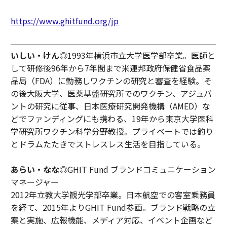
https://www.ghitfund.org/jp
いしい・けん
◎1993年横浜市立大学医学部卒業。医師と
して研修後96年から7年間まで米連邦政府保健省食品薬
品局（FDA）に勤務しワクチンの研究と審査を経験。そ
の後大阪大学、医薬基盤研究所でのワクチン、アジュバ
ントの研究に従事、日本医療研究開発機構（AMED）な
どでファンディングにも携わる、19年から東京大学医科
学研究所ワクチン科学分野教授。プライベートでは釣り
とドラムたたきでストレスレス生活を目指している。
あらい・なな
◎GHIT Fund ブランドコミュニケーション
マネージャー
2012年立教大学観光学部卒業。日本航空での客室乗務員
を経て、2015年よりGHIT Fund参画。ブランド戦略の立
案と実施、広報機能、メディア対応、イベント企画など