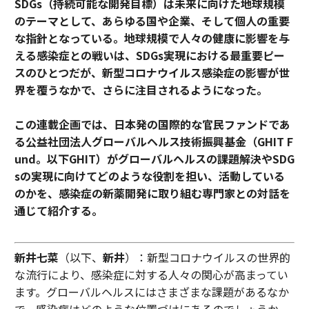
SDGs（持続可能な開発目標）は未来に向けた地球規模
のテーマとして、あらゆる国や企業、そして個人の重要
な指針となっている。地球規模で人々の健康に影響を与
える感染症との戦いは、SDGs実現における最重要ピー
スのひとつだが、新型コロナウイルス感染症の影響が世
界を覆うなかで、さらに注目されるようになった。
この連載企画では、日本発の国際的な官民ファンドであ
る公益社団法人グローバルヘルス技術振興基金（GHIT F
und。以下GHIT）がグローバルヘルスの課題解決やSDG
sの実現に向けてどのような役割を担い、活動している
のかを、感染症の新薬開発に取り組む専門家との対話を
通じて紹介する。
新井七菜
（以下、
新井
）：新型コロナウイルスの世界的
な流行により、感染症に対する人々の関心が高まってい
ます。グローバルヘルスにはさまざまな課題があるなか
で、感染症はどのような位置づけにあるのでしょうか。