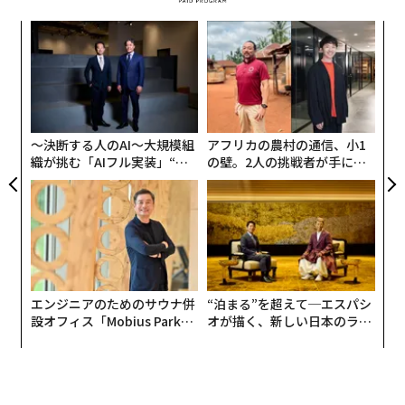
な
術
た
伝
ア
る
モ
〜決断する人のAI〜大規模組
アフリカの農村の通信、小1
織が挑む「AIフル実装」“使
の壁。2人の挑戦者が手にし
う”企業から“動く”企業へ【N
た「次なる武器」
TTドコモビジネス×PwC】
エンジニアのためのサウナ併
“泊まる”を超えて─エスパシ
設オフィス「Mobius Park」
オが描く、新しい日本のラグ
がオープン──タマディック
ジュアリー（中編）
が健康経営を徹底する理由