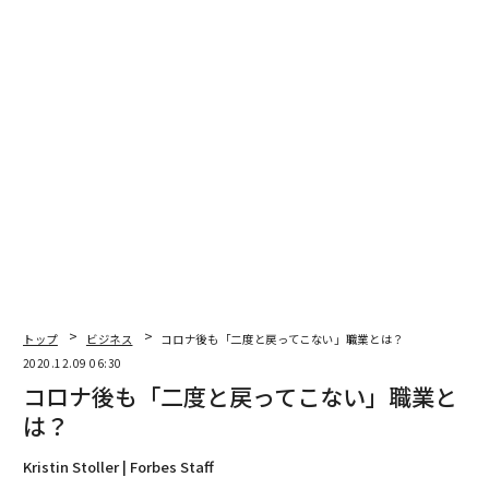
コロナ後も「二度と戻ってこない」職業とは？
史上最も危険な「iPhone接続ケーブル」が発売、悪用の懸念
空港のUSB充電ポートは極めて危険、セキュリティ専門家が警告
アップルのエアドロップ機能、米旅客機内で「脅威」引き起こす
港区白金台「建坪5坪の超狭小住宅」に世界から人が集まる理由
advertisement
トップ
ビジネス
コロナ後も「二度と戻ってこない」職業とは？
2020.12.09 06:30
コロナ後も「二度と戻ってこない」職業と
は？
Kristin Stoller | Forbes Staff