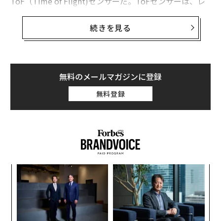
ToF（Time of Flight)センサーだ。ToFセンサーは、レ
ーザーを物体に照射し、反射して戻ってきた反射光を分
析することで撮影した画像の深度を計測し、カメラの設
続きを見る
定を最適化している。アップルはiPhone12とiPhone13
のProモデルにこのセンサーを搭載しており、サムスン
はGalaxy S20+に搭載した。
無料のメールマガジンに登録
シンガポール国立大学と韓国の延世大学の研究チームは
無料登録
先日、スマホのToFセンサーを用いて隠しカメラを発見
するテクノロジーについての論文を発表した。レーザー
がカメラのレンズに当たると、通常とは異なる反射が発
生するが、研究者らはこの特性を利用し、隠しカメラを
約90%の確率で検出する LAPD（Laser-Assisted Photog
raphy Detection）と呼ばれるシステムを開発し、それ
「
をアプリ化した。
─
ら
な
術
た