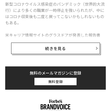
新型コロナウイルス感染症のパンデミック（世界的大流
行）により多くの職業が一時停止を強いられたが、中に
はコロナ収束後も二度と戻ってこないかもしれないもの
もある。
米キャリア情報サイトのグラスドアが発表した報告書
「Workplace Trends 2021（職場のトレンド 2021）」
によると、緊急性がなく、コロナ収束後まで延期できる
続きを見る
選択的医療分野での求人広告は激減。最も影響を受けた
職業は聴覚専門医（オーディオロジスト）で、グラスド
ア上の求人は70％減った。
無料のメールマガジンに登録
米国聴覚学会（AAA）のアンジェラ・シュープ会長は、
無料登録
聴覚専門医が長期の一時帰休を言い渡されたり、開業し
ていたクリニックを閉じて早期引退したりしたとの話を
聞いているという。また、聴覚学の分野で就職活動をし
ている大学新卒者の多くは、大きな施設では採用を行な
っていないと告げられているとのことだ。