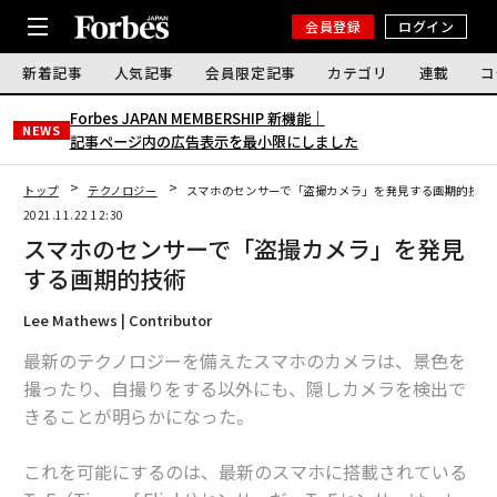
会員登録
ログイン
新着記事
人気記事
会員限定記事
カテゴリ
連載
コ
Forbes JAPAN MEMBERSHIP 新機能｜
NEWS
記事ページ内の広告表示を最小限にしました
トップ
テクノロジー
スマホのセンサーで「盗撮カメラ」を発見する画期的技術
2021.11.22 12:30
スマホのセンサーで「盗撮カメラ」を発見
する画期的技術
Lee Mathews | Contributor
最新のテクノロジーを備えたスマホのカメラは、景色を
撮ったり、自撮りをする以外にも、隠しカメラを検出で
きることが明らかになった。
これを可能にするのは、最新のスマホに搭載されている