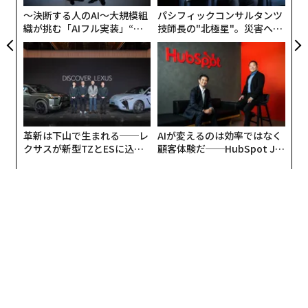
ア
〜決断する人のAI〜大規模組
パシフィックコンサルタンツ
織が挑む「AIフル実装」“使
技師長の"北極星"。災害への
う”企業から“動く”企業へ【N
無力感を乗り越え見つけた、
TTドコモビジネス×PwC】
防災一筋20年の答え
革新は下山で生まれる──レ
AIが変えるのは効率ではなく
クサスが新型TZとESに込め
顧客体験だ──HubSpot Ja
た「DISCOVER」の哲学
panが語る「Grow Better」
な組織のつくり方