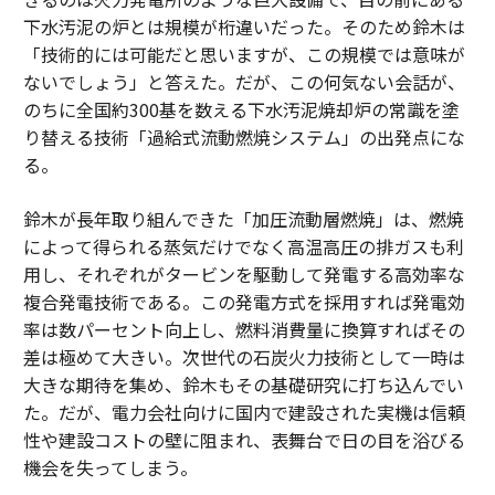
下水汚泥の炉とは規模が桁違いだった。そのため鈴木は
「技術的には可能だと思いますが、この規模では意味が
ないでしょう」と答えた。だが、この何気ない会話が、
のちに全国約300基を数える下水汚泥焼却炉の常識を塗
り替える技術「過給式流動燃焼システム」の出発点にな
る。
鈴木が長年取り組んできた「加圧流動層燃焼」は、燃焼
によって得られる蒸気だけでなく高温高圧の排ガスも利
用し、それぞれがタービンを駆動して発電する高効率な
複合発電技術である。この発電方式を採用すれば発電効
率は数パーセント向上し、燃料消費量に換算すればその
差は極めて大きい。次世代の石炭火力技術として一時は
大きな期待を集め、鈴木もその基礎研究に打ち込んでい
た。だが、電力会社向けに国内で建設された実機は信頼
性や建設コストの壁に阻まれ、表舞台で日の目を浴びる
機会を失ってしまう。