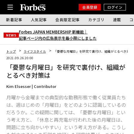
会員登録
ログイン
新着記事
人気記事
会員限定記事
カテゴリ
連載
コ
Forbes JAPAN MEMBERSHIP 新機能｜
NEWS
記事ページ内の広告表示を最小限にしました
トップ
ライフスタイル
「憂鬱な月曜日」を研究で裏付け、組織がとるべき対策
2021.09.26 20:00
「憂鬱な月曜日」を研究で裏付け、組織が
とるべき対策は
Kim Elsesser | Contributor
月曜から金曜までの典型的な勤務形態で働く従業員たち
は、週はじめの「月曜日」をどのように認識しているの
だろうか。この疑問に関しては、「憂鬱な月曜日」とい
う考え方と、「休息と再充電が行われた後の月曜日は、
問題に立ち向かいやすい」という考え方がある。こうし