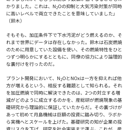
かりました。これは、N
Oの抑制と大気汚染対策が同時
2
に高いレベルで両立できたことを意味していました」
（鈴木）
そもそも、加圧条件下で下水汚泥がどう燃えるのか、そ
れまで世界にデータは存在しなかった。鈴木は石炭燃焼
のために用意していた設備を使い、その燃焼特性をひと
つずつ明らかにするとともに、同僚の協力により論理的
な裏付けを行ったのだ。
プラント開発において、N
OとNOxは一方を抑えれば他
2
方が増えるという、相反する難題として知られる。それ
を加圧燃焼で同時に解決できたのは、2つの対立する増
減がどのように成立するのかを、産総研が燃焼現象の基
礎研究から理論的に保証していたからだ。その裏づけが
あって初めて月島機械は巨額の投資に踏み切り、ラボか
ら実機へとスケールを上げた。基礎研究の知が企業の投
資リスクを下げ、研究を社会実装まで運ぶ。これが、産