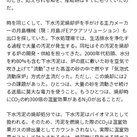
のとき、応えられる知を、産総研はすでにもっていたの
だ。
時を同じくして、下水汚泥焼却炉を手がける主力メーカ
ーの月島機械（現：月島JFEアクアソリューション）も
出口を探していた。下水処理場では、生活排水を浄化す
る過程で大量の汚泥が発生する。同社はその汚泥を焼却
する炉の開発・供給を担ってきた。2000年代初頭、水分
を約80%も含む下水汚泥は、炉の底に敷いた砂を空気で
吹き上げて“流動”させた高温の砂の中で燃やす「気泡式
流動床炉」方式が主流だった。ただし、この焼却には2
つの課題があった。ひとつは、大量の砂を流動させ続け
る送風に莫大な電力を使うこと。もうひとつは、焼却時
にCO
の約300倍の温室効果があるN
Oが出ることだ。
2
2
下水汚泥の焼却処分では、下水汚泥はバイオマスとして
扱われる。そのため、汚泥を燃焼した際のCO
は温室効
2
果ガスの排出量としてカウントされない。実際に温室効