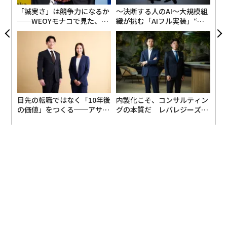
が
「誠実さ」は競争力になるか
〜決断する人のAI〜大規模組
──WEOYモナコで見た、く
織が挑む「AIフル実装」“使
ら寿司の経営哲学
う”企業から“動く”企業へ【N
TTドコモビジネス×PwC】
目先の転職ではなく「10年後
内製化こそ、コンサルティン
の価値」をつくる──アサイ
グの本質だ レバレジーズが
ンの長期伴走型支援とは
実践する、次世代ファームの
全貌