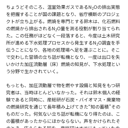
ちょうどそのころ、温室効果ガスであるN
Oの排出実態
2
を把握することが国の課題となり、省庁横断のプロジェ
クトが立ち上がる。燃焼を専門とする鈴木は、化石燃料
の燃焼から排出されるN
O量を測る役割が割り当てられ
2
た。この任務がほどなく一段落すると、今度は土木研究
所が進める下水処理プロセスから発生するN
O調査を手
2
伝うことになり、各地の処理場へ足を運ぶことに。そこ
で交わした冒頭の立ち話が転機となり、一度は出口を失
いかけた加圧流動層（床）燃焼の知見が、下水処理とい
う分野で生かされていく。
もっとも、加圧流動層で物を燃やす設備と知見をもつ研
究者は、当時ほとんどいなかった。それは鈴木個人の経
験であると同時に、産総研が石炭・バイオマス・廃棄物
の燃焼研究を通じて長年積み上げてきた“知の蓄積”その
ものだった。何気ない立ち話が転機になり得たのは、こ
の蓄積があったからにほかならない。声をかけられたそ