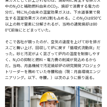
果ガスとして計上されるのは、焼却時に発生する排ガス
中のN
Oと補助燃料由来のCO
、焼却で消費する電力の
2
2
分だ。特にN
O由来の温室効果ガスは、下水道事業で発
2
生する温室効果ガスの約2割も占める。このN
Oは850℃
2
以上の熱で窒素に分解されるが、当時の通常焼却は80
0℃前後にとどまっていた。
そこで各社が競ったのが、空気の速度を上げて砂を排ガ
スごと舞い上げ、回収して炉に戻す「循環式流動床」だ
った。砂と汚泥がよく混ざって炉内の温度を制御しやす
く、N
Oの抑制と燃料・電力費の削減が見込めるから
2
だ。当時、月島機械で汚泥焼却炉の研究開発プロジェク
トリーダーを務めていた寺腰和由（現：月島環境エンジ
ニアリング。以下、寺腰。）は次のように振り返る。