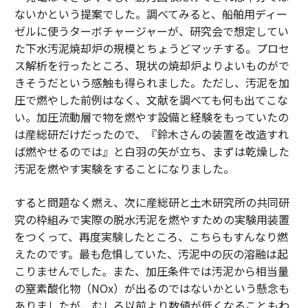
ないかという提案でした。調べてみると、船舶用ディー
ゼルに使うターボチャージャーが、研究会で想定してい
た下水汚泥焼却炉の規模とちょうどマッチする。プロセ
ス解析を行ったところ、現状の焼却炉よりよいものがで
きそうだという感触も得られました。ただし、汚泥を加
圧で燃やした前例はなく、文献を調べても何も出てこな
い。加圧流動層で物を燃やす設備と経験をもっていたの
は産総研だけだったので、『鈴木さんの装置を改造すれ
ば燃やせるのでは』と白羽の矢が立ち、まずは乾燥した
汚泥を燃やす実験をすることになりました。
すると問題なく燃え、次に産総研と土木研究所の共同研
究の枠組みで実際の脱水汚泥を燃やすための実験用装置
をつくって、再度実験したところ、こちらもすんなり燃
えたのです。最も危惧していた、汚泥中の灰の溶融は起
こりませんでした。また、加圧条件では汚泥から相当量
の窒素酸化物（NOx）が出るのではないかという懸念も
ありましたが、むしろ以前より数値が低くなることもわ