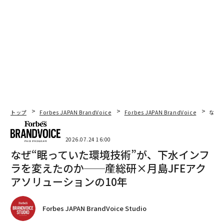
トップ
Forbes JAPAN BrandVoice
Forbes JAPAN BrandVoice
なぜ
2026.07.24 16:00
なぜ“眠っていた環境技術”が、下水インフ
ラを変えたのか──産総研×月島JFEアク
アソリューションの10年
Forbes JAPAN BrandVoice Studio