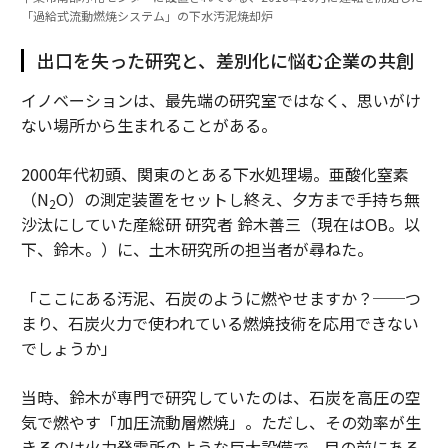
「過給式流動燃焼システム」の下水汚泥焼却炉
出口を失った研究と、差別化に悩む企業の共創
イノベーションは、最先端の研究室ではなく、思いがけ
ない場所から生まれることがある。
2000年代初頭、関東のとある下水処理場。亜酸化窒素
（N
O）の測定装置をセットし終え、夕方まで手持ち無
2
沙汰にしていた産総研 研究者 鈴木善三（現在はOB。以
下、鈴木。）に、土木研究所の担当者が尋ねた。
「ここにある汚泥、石炭のように燃やせますか？──つ
まり、石炭火力で使われている燃焼技術を応用できない
でしょうか」
当時、鈴木が専門で研究していたのは、石炭を高圧の空
気で燃やす「加圧流動層燃焼」。ただし、その効率が生
きるのは火力発電所のような巨大設備で、目の前にある