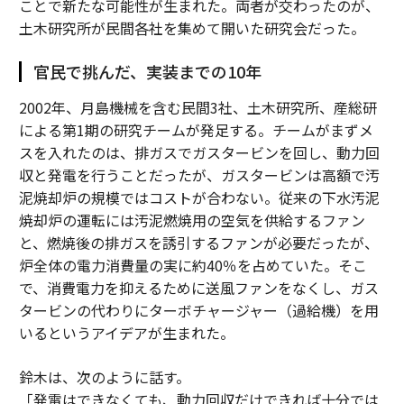
ことで新たな可能性が生まれた。両者が交わったのが、
土木研究所が民間各社を集めて開いた研究会だった。
官民で挑んだ、実装までの10年
2002年、月島機械を含む民間3社、土木研究所、産総研
による第1期の研究チームが発足する。チームがまずメ
スを入れたのは、排ガスでガスタービンを回し、動力回
収と発電を行うことだったが、ガスタービンは高額で汚
泥焼却炉の規模ではコストが合わない。従来の下水汚泥
焼却炉の運転には汚泥燃焼用の空気を供給するファン
と、燃焼後の排ガスを誘引するファンが必要だったが、
炉全体の電力消費量の実に約40％を占めていた。そこ
で、消費電力を抑えるために送風ファンをなくし、ガス
タービンの代わりにターボチャージャー（過給機）を用
いるというアイデアが生まれた。
鈴木は、次のように話す。
「発電はできなくても、動力回収だけできれば十分では