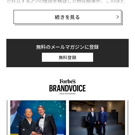
た対立する2つの仮説を検証した研究結果が、このほど
発表された。
続きを見る
この研究によると、従業員は月曜日に関して、週末とは
違った見方をしていた。この研究結果は、経営者が労働
日をどう管理すべきかに示唆を与えるものだ。
無料のメールマガジンに登録
「憂鬱な月曜日」という見方によると、従業員は週末の
無料登録
休息のあとで職場に戻ることを快く思っていない。2日
間休んだあとで仕事を再開しなくてはならないだけでな
く、次の週末の休息まで、あと5日もあるからだ。一方
で、この仮説が正しければ、週末が近づくにつれて気分
は上向きになり、金曜の午後には何が起こっても対処で
きるような準備万端の状態になっているだろう。
義す
な
むス
術
た
エ
ア
設オ
が