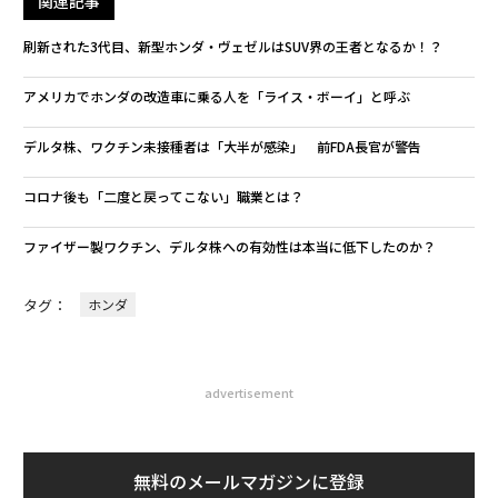
関連記事
刷新された3代目、新型ホンダ・ヴェゼルはSUV界の王者となるか！？
アメリカでホンダの改造車に乗る人を「ライス・ボーイ」と呼ぶ
デルタ株、ワクチン未接種者は「大半が感染」 前FDA長官が警告
コロナ後も「二度と戻ってこない」職業とは？
ファイザー製ワクチン、デルタ株への有効性は本当に低下したのか？
タグ：
ホンダ
advertisement
無料のメールマガジンに登録