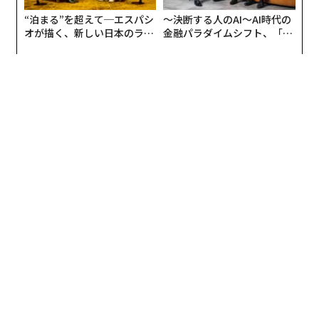
“泊まる”を超えて─エスパシ
〜決断する人のAI〜AI時代の
オが描く、新しい日本のラグ
金融パラダイムシフト、「超
ジュアリー（中編）
個別化」の核心 【MUFG×ウ
ェルスナビ×PwC】