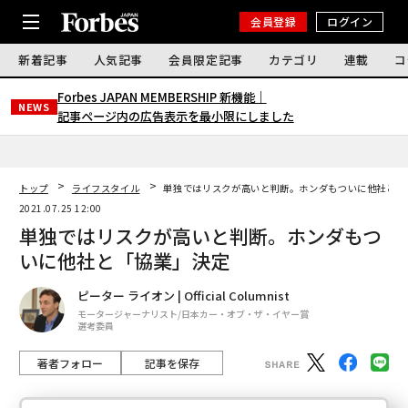
会員登録
ログイン
新着記事
人気記事
会員限定記事
カテゴリ
連載
コ
Forbes JAPAN MEMBERSHIP 新機能｜
NEWS
記事ページ内の広告表示を最小限にしました
トップ
ライフスタイル
単独ではリスクが高いと判断。ホンダもついに他社と「
2021.07.25 12:00
単独ではリスクが高いと判断。ホンダもつ
いに他社と「協業」決定
ピーター ライオン | Official Columnist
モータージャーナリスト/日本カー・オブ・ザ・イヤー賞
選考委員
著者フォロー
記事を保存