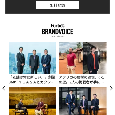
無料登録
ナ併
「
k」
─
ック
ら
“
由
シ
グ
「老舗は常に新しい」。創業
アフリカの農村の通信、小1
360年ＹＵＡＳＡとカクシン
の壁。2人の挑戦者が手にし
CEO田尻望が語る、AIを超え
た「次なる武器」
る人の価値