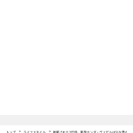
トップ
ライフスタイル
刷新された3代目、新型ホンダ・ヴェゼルはSUV界の王