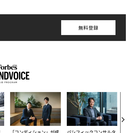
無料登録
内製
ィン
ジー
代フ
技
「コンディション」が成
パシフィックコンサルタ