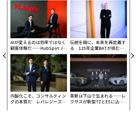
“
変え
シ
FE
グ
果を
「
0年
EN
─
明
ら
AIが変えるのは効率ではなく
伝統を礎に、未来を再定義す
顧客体験だ──HubSpot Ja
る 125年企業BATが挑むス
panが語る「Grow Better」
モークレスな未来
な組織のつくり方
内製化こそ、コンサルティン
革新は下山で生まれる──レ
グの本質だ レバレジーズが
クサスが新型TZとESに込め
実践する、次世代ファームの
た「DISCOVER」の哲学
全貌