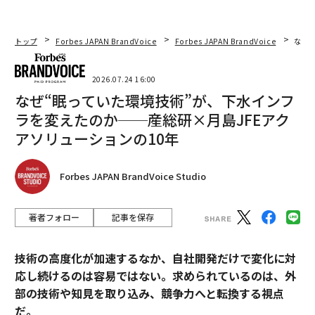
トップ
Forbes JAPAN BrandVoice
Forbes JAPAN BrandVoice
なぜ
2026.07.24 16:00
なぜ“眠っていた環境技術”が、下水インフ
ラを変えたのか──産総研×月島JFEアク
アソリューションの10年
Forbes JAPAN BrandVoice Studio
著者フォロー
記事を保存
技術の高度化が加速するなか、自社開発だけで変化に対
応し続けるのは容易ではない。求められているのは、外
部の技術や知見を取り込み、競争力へと転換する視点
だ。