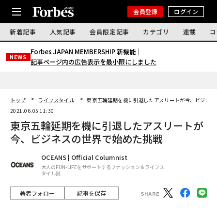
会員登録
ログイン
新着記事
人気記事
会員限定記事
カテゴリ
連載
コ
Forbes JAPAN MEMBERSHIP 新機能｜
NEWS
記事ページ内の広告表示を最小限にしました
トップ
ライフスタイル
東京五輪延期を機に引退したアスリートが今、ビジネス
2021.06.05 11:30
東京五輪延期を機に引退したアスリートが
今、ビジネスの世界で始めた挑戦
OCEANS | Official Columnist
大人のFUN-LIFEをサポートするファッション＆ライフス
タイル誌
著者フォロー
記事を保存