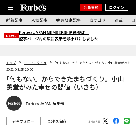
会員登録
ログイン
新着記事
人気記事
会員限定記事
カテゴリ
連載
コ
Forbes JAPAN MEMBERSHIP 新機能｜
NEWS
記事ページ内の広告表示を最小限にしました
トップ
ライフスタイル
｢何もない」からできたまちづくり。小山薫堂がみた幸
2021.03.25 20:00
｢何もない」からできたまちづくり。小山
薫堂がみた幸せの閾値（いきち）
Forbes JAPAN 編集部
著者フォロー
記事を保存