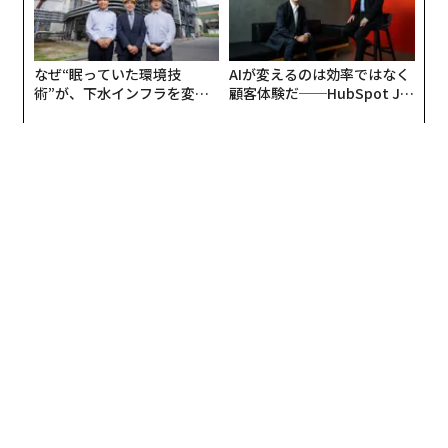
なぜ“眠っていた環境技
AIが変えるのは効率ではなく
術”が、下水インフラを変え
顧客体験だ──HubSpot Ja
たのか──産総研×月島JFE
panが語る「Grow Better」
（PRTIMESより）
アクアソリューションの10年
な組織のつくり方
エリア内にあるアトラクションは全部で2種類。大人気
レーシングゲーム『マリオカート』の世界観をモデルに
した世界初のライド・アトラクション『マリオカート 〜
クッパの挑戦状〜』では、カートに乗り込みキャラクタ
ーたちと実際にレースを体験できる。
また、『ヨッシー・アドベンチャー』は、人気キャラク
ター「ヨッシー」の背中に乗ってエリア全体を一望でき
る、小さな子どもでも楽しめるライド・アトラクション
となっている。
スマホ連動リストバンドでクッパJr.に挑戦