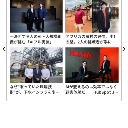
伝
る
モ
内
グ
実
全
〜決断する人のAI〜大規模組
アフリカの農村の通信、小1
織が挑む「AIフル実装」“使
の壁。2人の挑戦者が手にし
う”企業から“動く”企業へ【N
た「次なる武器」
TTドコモビジネス×PwC】
なぜ“眠っていた環境技
AIが変えるのは効率ではなく
術”が、下水インフラを変え
顧客体験だ──HubSpot Ja
たのか──産総研×月島JFE
panが語る「Grow Better」
アクアソリューションの10年
な組織のつくり方