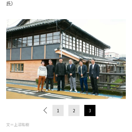
氏）
1
2
3
文＝上沼祐樹