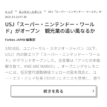
トップ
エンタメ・スポーツ
USJ「スーパー・ニンテンドー・ワールド」がオ
2021.03.22 07:30
USJ「スーパー・ニンテンドー・ワール
ド」がオープン 観光業の追い風なるか
Forbes JAPAN 編集部
3月18日、ユニバーサル・スタジオ・ジャパン（以下、
USJ）内の新エリア「スーパー・ニンテンドー・ワール
ド」がグランドオープンした。合言葉は「アソビの本能
解き放て、#WE ARE MARIO!」。オープニングセレモニ
ーには、任天堂代表取締役フェローの宮本茂氏と、ユ
―・エス・ジェイ社長 CEOの J.L.ボニエも登場し、盛り
上げた。
続きを見る
この「スーパー・ニンテンドー・ワールド」のエリアで
は、世界各国で幅広い世代に愛され続けている『スーパ