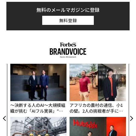
ーマリオ』シリーズの世界観に入り込み、マリオになり
きって大冒険することができる。
無料のメールマガジンに登録
無料登録
エリア内には、クッパ城やピノキオの家、ハテナブロッ
クなど、ゲームに登場するアイコンが、USJ初の多層構
造によって再現されており、上階にはアトラクション、
下階にはレストランやグッズショップも並び、エリア内
の至るところにファンの心をくすぐる世界観へのこだわ
りが散りばめられている。
伝
る
モ
内
グ
実
全
〜決断する人のAI〜大規模組
アフリカの農村の通信、小1
織が挑む「AIフル実装」“使
の壁。2人の挑戦者が手にし
う”企業から“動く”企業へ【N
た「次なる武器」
TTドコモビジネス×PwC】