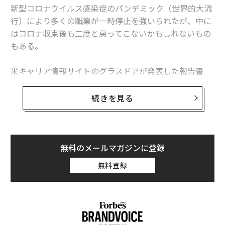
新型コロナウイルス感染症のパンデミック（世界的大流
行）により多くの職業が一時停止を強いられたが、中に
はコロナ収束後も二度と戻ってこないかもしれないもの
もある。
米キャリア情報サイトのグラスドアが発表した報告書
「Workplace Trends 2021（職場のトレンド 2021）」
によると、緊急性がなく、コロナ収束後まで延期できる
続きを見る
選択的医療分野での求人広告は激減。最も影響を受けた
職業は聴覚専門医（オーディオロジスト）で、グラスド
ア上の求人は70％減った。
無料のメールマガジンに登録
米国聴覚学会（AAA）のアンジェラ・シュープ会長は、
無料登録
聴覚専門医が長期の一時帰休を言い渡されたり、開業し
ていたクリニックを閉じて早期引退したりしたとの話を
聞いているという。また、聴覚学の分野で就職活動をし
ている大学新卒者の多くは、大きな施設では採用を行な
っていないと告げられているとのことだ。