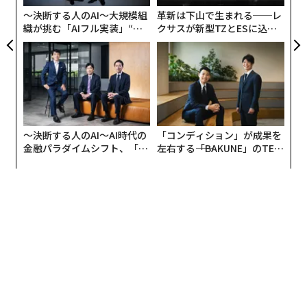
由
防
〜決断する人のAI〜大規模組
革新は下山で生まれる──レ
織が挑む「AIフル実装」“使
クサスが新型TZとESに込め
う”企業から“動く”企業へ【N
た「DISCOVER」の哲学
TTドコモビジネス×PwC】
〜決断する人のAI〜AI時代の
「コンディション」が成果を
金融パラダイムシフト、「超
左右する――「BAKUNE」のTEN
個別化」の核心 【MUFG×ウ
TIALが支える「挑戦者の明
ェルスナビ×PwC】
日」