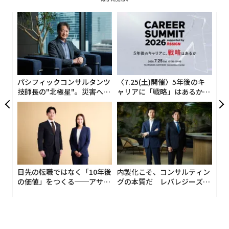
代の
〜
「超
織
×ウ
う
小1
「
T
にし
左右
T
日
パシフィックコンサルタンツ
〈7.25(土)開催〉5年後のキ
技師長の"北極星"。災害への
ャリアに「戦略」はあるか。
無力感を乗り越え見つけた、
トップエグゼクティブのキャ
防災一筋20年の答え
リアに触れる1日│CAREER S
UMMIT 2026
目先の転職ではなく「10年後
内製化こそ、コンサルティン
の価値」をつくる──アサイ
グの本質だ レバレジーズが
ンの長期伴走型支援とは
実践する、次世代ファームの
全貌