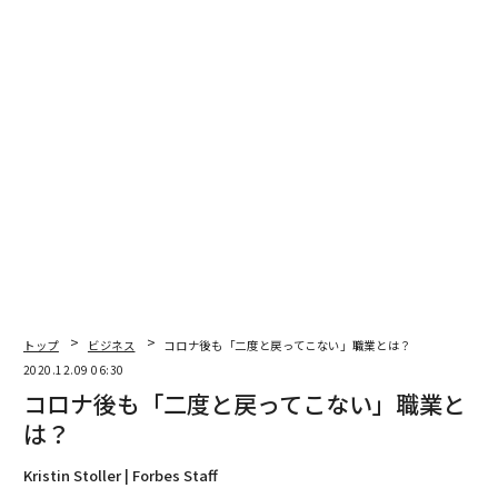
関連記事
コロナ後も「二度と戻ってこない」職業とは？
テスラの元主任エンジニアが率いるEVメーカー「ルーシッド」の挑戦
「日本人は山本五十六の指摘を忘れてはならない」元・豪首相上級顧問が
語る中国
港区白金台「建坪5坪の超狭小住宅」に世界から人が集まる理由
史上最も危険な「iPhone接続ケーブル」が発売、悪用の懸念
トップ
ビジネス
コロナ後も「二度と戻ってこない」職業とは？
advertisement
2020.12.09 06:30
コロナ後も「二度と戻ってこない」職業と
は？
Kristin Stoller | Forbes Staff