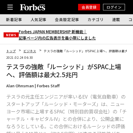
会員登録
ログイン
新着記事
人気記事
会員限定記事
カテゴリ
連載
コ
Forbes JAPAN MEMBERSHIP 新機能｜
NEWS
記事ページ内の広告表示を最小限にしました
トップ
ビジネス
テスラの強敵「ルーシッド」がSPAC上場へ、評価額は最大2.
2021.02.24 06:30
テスラの強敵「ルーシッド」がSPAC上場
へ、評価額は最大2.5兆円
Alan Ohnsman | Forbes Staff
テスラの元主任エンジニアが率いるEV（電気自動車）の
スタートアップ「ルーシッド・モーターズ」は、ニュー
ヨーク市場に上場するSPAC（特別目的買収会社）の「チ
ャーチル・キャピタルIV」との合併により、公開企業に
なろうとしている。この合併におけるルーシッドの評価