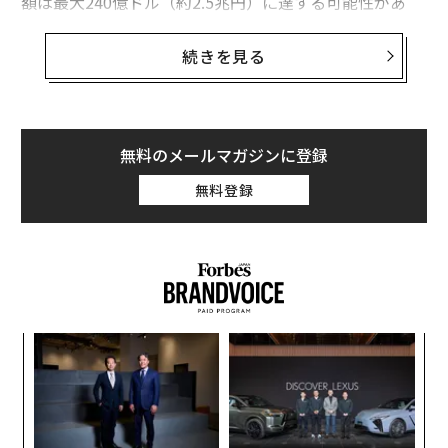
額は最大240億ドル（約2.5兆円）に達する可能性があ
る。
続きを見る
ルーシッドCEOのピーター・ローリンソンは最近のフォ
ーブスの取材で、アリゾナ州カサグランデの工場で製造
中の16万9000ドルの高級EV「ルーシッド・エア」の数
カ月後の発売に向けて、
無料のメールマガジンに登録
新たな資金調達を模索していると述べていた
。
無料登録
ルーシッドは、今回の取引でチャーチル・キャピタルか
ら約21億ドルの現金を調達し、さらに25億ドルを私募増
資でサウジアラビアの政府系ファンドPIFや、ブラック
ロック、フィデリティ、フランクリン・テンプルトン、
ノイバーガー・バーマン、ウェリントン・マネジメン
創に
「
ト、ウィンスロー・キャピタル・マネジメントなどから
 JA
─
調達する。
ら
ナ併
パ
k」
技
ック
無