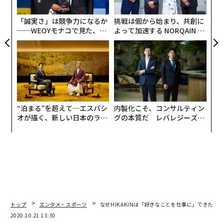
た「
「誠実さ」は競争力になるか
挑戦は個から始まり、共創に
──WEOYモナコで見た、く
よって加速する NORQAIN JA
ら寿司の経営哲学
PAN 特別座談会
“泊まる”を超えて─エスパシ
内製化こそ、コンサルティン
オが描く、新しい日本のラグ
グの本質だ レバレジーズが
ジュアリー（中編）
実践する、次世代ファームの
全貌
トップ
エンタメ・スポーツ
なぜHIKAKINは「好きなことを仕事に」できたのか？
2020.10.21 13:30