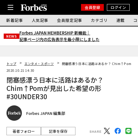
会員登録
ログイン
新着記事
人気記事
会員限定記事
カテゴリ
連載
コ
Forbes JAPAN MEMBERSHIP 新機能｜
NEWS
記事ページ内の広告表示を最小限にしました
トップ
エンタメ・スポーツ
閉塞感漂う日本に活路はあるか？ Chim↑Pomが見出
2020.10.21 14:30
閉塞感漂う日本に活路はあるか？
Chim↑Pomが見出した希望の形
#30UNDER30
Forbes JAPAN 編集部
著者フォロー
記事を保存