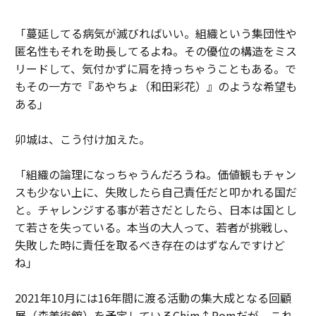
「蔓延してる病気が滅びればいい。組織という集団性や
匿名性もそれを助長してるよね。その優位の構造をミス
リードして、気付かずに肩を持っちゃうこともある。で
もその一方で『あやちょ（和田彩花）』のような希望も
ある」
卯城は、こう付け加えた。
「組織の論理になっちゃうんだろうね。価値観もチャン
スも少ない上に、失敗したら自己責任だと叩かれる国だ
と。チャレンジする事が若さだとしたら、日本は国とし
て若さを失っている。本当の大人って、若者が挑戦し、
失敗した時に責任を取るべき存在のはずなんですけど
ね」
2021年10月には16年間に渡る活動の集大成となる回顧
展（森美術館）を予定しているChim↑Pomだが、これ