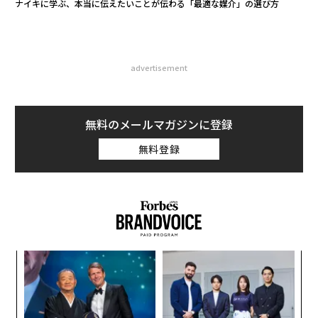
ナイキに学ぶ、本当に伝えたいことが伝わる「最適な媒介」の選び方
advertisement
無料のメールマガジンに登録
無料登録
〜
金
個
革
ェ
ク